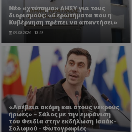
Νέο «χτύπημα» ΔΗΣΥ για τους
διορισμούς: «6 ερωτήματα που η
Κυβέρνηση πρέπει να απαντήσει»
ASP.NET_SessionId
Microsoft Corporation
lifenewscy.tothemaonline.com
09.08.2026 - 13:58
«Ασέβεια ακόμη και στους νεκρούς
msToken
.tiktok.com
ήρωες» – Σάλος με την εμφάνιση
του Φειδία στην εκδήλωση Ισαάκ–
Σολωμού - Φωτογραφίες