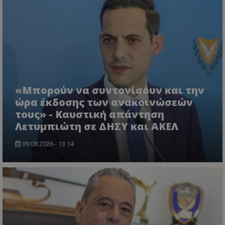
VISITOR_PRIVACY_METADATA
YouTube
.youtube.com
«Μπορούν να συντονίσουν και την
ώρα έκδοσης των ανακοινώσεών
τους» - Καυστική απάντηση
Λετυμπιώτη σε ΔΗΣΥ και ΑΚΕΛ
09.08.2026 - 13:14