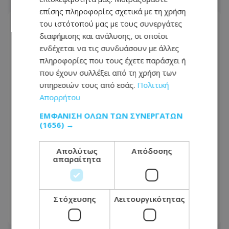
επίσης πληροφορίες σχετικά με τη χρήση
του ιστότοπού μας με τους συνεργάτες
διαφήμισης και ανάλυσης, οι οποίοι
ενδέχεται να τις συνδυάσουν με άλλες
πληροφορίες που τους έχετε παράσχει ή
που έχουν συλλέξει από τη χρήση των
υπηρεσιών τους από εσάς.
Πολιτική
Απορρήτου
ΕΜΦΆΝΙΣΗ ΌΛΩΝ ΤΩΝ ΣΥΝΕΡΓΑΤΏΝ
(1656) →
Απολύτως
Απόδοσης
Θα πάτε θάλασσα; Κλειστό τμήμα
απαραίτητα
πολυσύχναστης λεωφόρου στον
Πρωταρά – Προσοχή συστήνει η
Αστυνομία
Στόχευσης
Λειτουργικότητας
09.08.2026 - 08:01