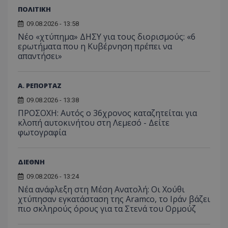
μήνας
χρησιμ
ΠΟΛΙΤΙΚΗ
από το
Analyti
09.08.2026 - 13:58
διατήρ
Νέο «χτύπημα» ΔΗΣΥ για τους διορισμούς: «6
κατάσ
περιόδ
ερωτήματα που η Κυβέρνηση πρέπει να
σύνδεσ
απαντήσει»
Α. ΡΕΠΟΡΤΑΖ
09.08.2026 - 13:38
ΠΡΟΣΟΧΗ: Αυτός ο 36χρονος καταζητείται για
κλοπή αυτοκινήτου στη Λεμεσό - Δείτε
φωτογραφία
ΔΙΕΘΝΗ
09.08.2026 - 13:24
Νέα ανάφλεξη στη Μέση Ανατολή: Οι Χούθι
χτύπησαν εγκατάσταση της Aramco, το Ιράν βάζει
πιο σκληρούς όρους για τα Στενά του Ορμούζ