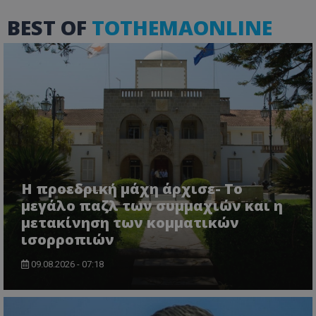
Ο ιστότοπος δεν μπορεί να χρησιμοποιηθεί σωστά
χωρίς τα απολύτως απαραίτητα cookies.
BEST OF
TOTHEMAONLINE
Ονοματεπώνυμο
Προμηθευτής
/
Πεδίο
usprivacy
.lifenewscy.tothemaonline.com
Η προεδρική μάχη άρχισε- Το
μεγάλο παζλ των συμμαχιών και η
ASP.NET_SessionId
Microsoft Corporation
themasports.tothemaonline.co
μετακίνηση των κομματικών
ισορροπιών
09.08.2026 - 07:18