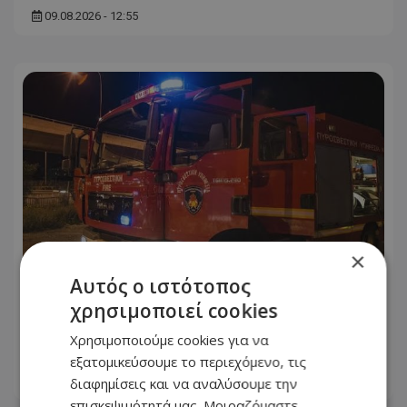
09.08.2026 - 12:55
×
Αυτός ο ιστότοπος
χρησιμοποιεί cookies
Νύχτα τρόμου στη Λάρνακα – Όχημα
Χρησιμοποιούμε cookies για να
τυλίχθηκε ξαφνικά στις φλόγες
εξατομικεύσουμε το περιεχόμενο, τις
09.08.2026 - 09:00
διαφημίσεις και να αναλύσουμε την
επισκεψιμότητά μας. Μοιραζόμαστε