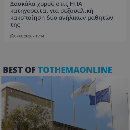
Δασκάλα χορού στις ΗΠΑ
κατηγορείται για σεξουαλική
κακοποίηση δύο ανήλικων μαθητών
της
07.08.2026 - 15:14
ASP.NET_SessionId
Microsoft Corporation
themasports.tothemaonline.co
BEST OF
TOTHEMAONLINE
VISITOR_PRIVACY_METADATA
YouTube