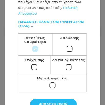
απόφασης που του απαγορεύει να
που έχουν συλλέξει από τη χρήση των
κατασκευάσει αίθουσα χορού στον
υπηρεσιών τους από εσάς.
Πολιτική
Λευκό Οίκο
Απορρήτου
ΕΜΦΆΝΙΣΗ ΌΛΩΝ ΤΩΝ ΣΥΝΕΡΓΑΤΏΝ
07.08.2026 - 23:28
(1656) →
Απολύτως
Απόδοσης
απαραίτητα
Στόχευσης
Λειτουργικότητας
Μη ταξινομημένα
Άγκυρα, Ριάντ και Ισλαμαμπάντ: Ο
ΑΠΟΔΟΧΉ ΌΛΩΝ