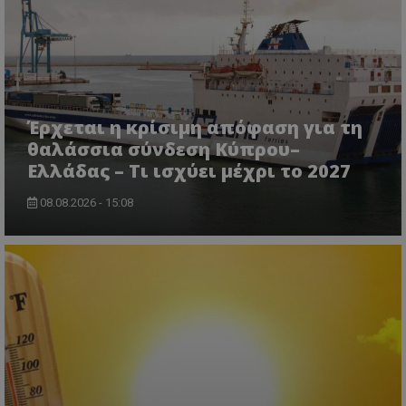
CookieScriptConsent
CookieScript
www.tothemaonline.com
Έρχεται η κρίσιμη απόφαση για τη
θαλάσσια σύνδεση Κύπρου–
Ελλάδας – Τι ισχύει μέχρι το 2027
08.08.2026 - 15:08
usprivacy
.themasports.tothemaonline.co