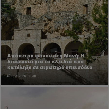
Απόπειρα φόνου στη Μονή: Η
msToken
.tiktok.com
διαφωνία για τα κλειδιά που
κατέληξε σε αιματηρό επεισόδιο
08.08.2026 - 11:38