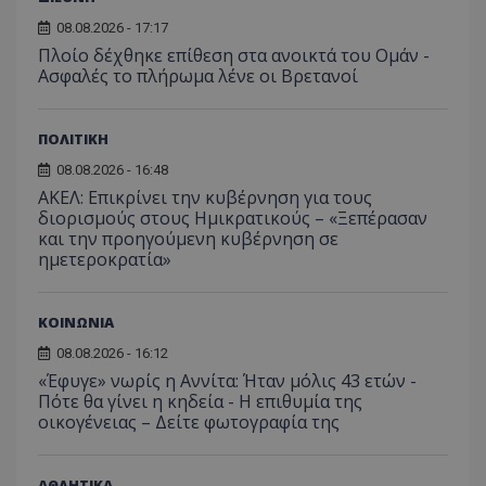
κατάσ
προβ
περιόδ
ενσω
08.08.2026 - 17:17
σύνδεσ
βίντε
Πλοίο δέχθηκε επίθεση στα ανοικτά του Ομάν -
C
1 μήνας
Αυτό τ
Adform
guest_id
1 χρόνος 1
Αυτό
Ασφαλές το πλήρωμα λένε οι Βρετανοί
Twitter Inc.
χρησιμ
.adform.net
μήνας
ρυθμ
.twitter.com
για τον
το Tw
προσδι
αναγ
συχνότ
να π
ΠΟΛΙΤΙΚΗ
επισκέ
τον 
τον τρ
του 
08.08.2026 - 16:48
οποίο 
επισκέπ
ΑΚΕΛ: Επικρίνει την κυβέρνηση για τους
πρόσβα
διορισμούς στους Ημικρατικούς – «Ξεπέρασαν
ιστοσε
Συλλέγε
και την προηγούμενη κυβέρνηση σε
για τις
ημετεροκρατία»
του χρ
ιστοσε
ποιες σ
έχουν 
ΚΟΙΝΩΝΙΑ
_ga_J7RS52TMNC
.tothemaonline.com
1 χρόνος 1
Αυτό τ
08.08.2026 - 16:12
μήνας
χρησιμ
από το
«Έφυγε» νωρίς η Αννίτα: Ήταν μόλις 43 ετών -
Analyti
Πότε θα γίνει η κηδεία - Η επιθυμία της
διατήρ
κατάσ
οικογένειας – Δείτε φωτογραφία της
περιόδ
σύνδεσ
ΑΘΛΗΤΙΚΑ