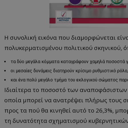
ASP.NET_SessionI
Η συνολική εικόνα που διαμορφώνεται είνα
πολυκερματισμένου πολιτικού σκηνικού, ό
τα δύο μεγάλα κόμματα καταγράφουν χαμηλά ποσοστά γι
msToken
οι μεσαίες δυνάμεις διατηρούν κρίσιμο ρυθμιστικό ρόλο
και ένα πολύ μεγάλο τμήμα του εκλογικού σώματος παρα
Ιδιαίτερα το ποσοστό των αναποφάσιστων 
οποία μπορεί να ανατρέψει πλήρως τους σ
CookieScriptConse
προς τα πού θα κινηθεί αυτό το 26,3%, μπορ
τη δυνατότητα σχηματισμού κυβερνητικώ