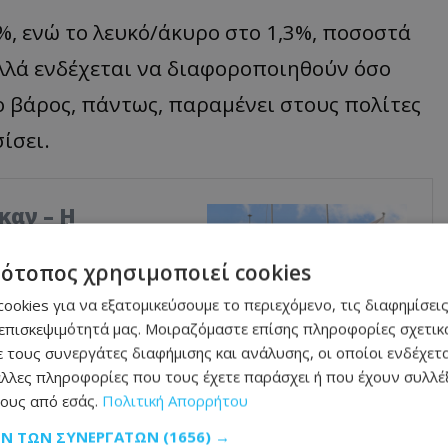
, ενώ το λευκό/άκυρο στο 1,3%, ποσοστά
λλά ενδέχεται να διαφοροποιηθούν όσο
ο βάρος, πάντως, παραμένει στους πολίτες
ίσει.
καν – Η
κό
τότοπος χρησιμοποιεί cookies
δεν είναι τέλειο και
φώς καλύτερο από αυτό
ookies για να εξατομικεύσουμε το περιεχόμενο, τις διαφημίσεις
ταν η κομματική
επισκεψιμότητά μας. Μοιραζόμαστε επίσης πληροφορίες σχετικά
ρωτής Κυβερνητικός
 τους συνεργάτες διαφήμισης και ανάλυσης, οι οποίοι ενδέχετα
δικη» την κριτική κατά
λλες πληροφορίες που τους έχετε παράσχει ή που έχουν συλλέξ
σμούς σε Διοικητικά
ους από εσάς.
Πολιτική Απορρήτου
, οι εισηγήσεις του
ΩΝ ΤΩΝ ΣΥΝΕΡΓΑΤΏΝ
(1656) →
ό 78%.