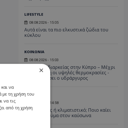
LIFESTYLE
08.08.2026 - 15:05
Αυτά είναι τα πιο ελκυστικά ζώδια του
κύκλου
ΚΟΙΝΩΝΙΑ
08.08.2026 - 15:03
Καύσωνας διαρκείας στην Κύπρο – Μέχρι
×
την Τετάρτη οι υψηλές θερμοκρασίες -
Πού θα φτάσει ο υδράργυρος
 και να
 με τη χρήση του
ΟΙΚΟΝΟΜΙΑ
ι να τις
08.08.2026 - 14:58
ει από τη χρήση
Ανεμιστήρας ή κλιματιστικό; Ποιο καίει
λιγότερο ρεύμα στον καύσωνα