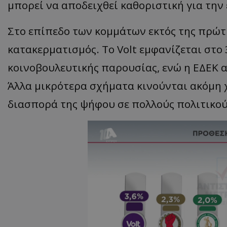
μπορεί να αποδειχθεί καθοριστική για την
ASP.NET_SessionI
Στο επίπεδο των κομμάτων εκτός της πρώτ
κατακερματισμός. Το Volt εμφανίζεται στο
κοινοβουλευτικής παρουσίας, ενώ η ΕΔΕΚ ακ
VISITOR_PRIVACY
Άλλα μικρότερα σχήματα κινούνται ακόμη 
διασπορά της ψήφου σε πολλούς πολιτικο
__cf_bm
__cf_bm