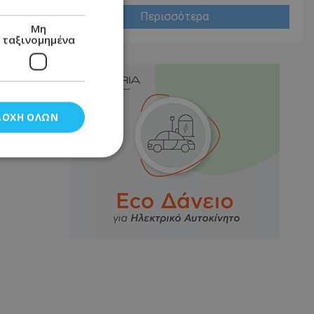
Περισσότερα
Μη
ταξινομημένα
ΔΟΧΉ ΌΛΩΝ
νομημένα
στη και τη
τητα cookies.
αποθηκεύει το
θεσης του χρήστη
 παρακολούθηση και
τα σύμφωνα με τον
ρρήτου των
ειών.