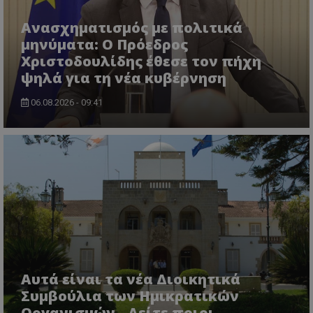
Ανασχηματισμός με πολιτικά
μηνύματα: Ο Πρόεδρος
Χριστοδουλίδης έθεσε τον πήχη
ψηλά για τη νέα κυβέρνηση
06.08.2026 - 09:41
VISITOR_PRIVACY_METADATA
YouTube
.youtube.com
Αυτά είναι τα νέα Διοικητικά
Συμβούλια των Ημικρατικών
Οργανισμών - Δείτε ποιοι