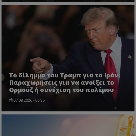
ASP.NET_SessionId
Microsoft Corporation
lifenewscy.tothemaonline.com
Το δίλημμα του Τραμπ για το Ιράν:
Παραχωρήσεις για να ανοίξει το
Ορμούζ ή συνέχιση του πολέμου
07.08.2026 - 06:35
msToken
.tiktok.com