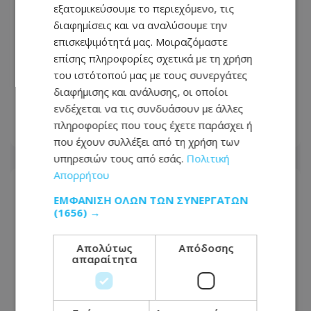
εξατομικεύσουμε το περιεχόμενο, τις
διαφημίσεις και να αναλύσουμε την
επισκεψιμότητά μας. Μοιραζόμαστε
επίσης πληροφορίες σχετικά με τη χρήση
Στο Κακουργιοδικείο οι πέντε για
του ιστότοπού μας με τους συνεργάτες
τρομοκρατία – Στο επίκεντρο
διαφήμισης και ανάλυσης, οι οποίοι
ισραηλινοί στόχοι στην Κύπρο
ενδέχεται να τις συνδυάσουν με άλλες
πληροφορίες που τους έχετε παράσχει ή
06.08.2026 - 16:14
που έχουν συλλέξει από τη χρήση των
υπηρεσιών τους από εσάς.
Πολιτική
Απορρήτου
ΕΜΦΆΝΙΣΗ ΌΛΩΝ ΤΩΝ ΣΥΝΕΡΓΑΤΏΝ
(1656) →
Απολύτως
Απόδοσης
απαραίτητα