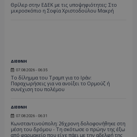
ιστοσε
Θρίλερ στην ΕΔΕΚ με τις υποψηφιότητες: Στο
ποιες σ
μικροσκόπιο η Σοφία Χριστοδούλου Μακρή
έχουν 
_ga_J7RS52TMNC
.tothemaonline.com
1 χρόνος 1
Αυτό τ
μήνας
χρησιμ
από το
Analyti
διατήρ
κατάσ
περιόδ
σύνδεσ
ΔΙΕΘΝΗ
07.08.2026 - 06:35
Το δίλημμα του Τραμπ για το Ιράν:
Παραχωρήσεις για να ανοίξει το Ορμούζ ή
συνέχιση του πολέμου
ΔΙΕΘΝΗ
07.08.2026 - 06:31
Κωνσταντινούπολη: 26χρονη δολοφονήθηκε στη
μέση του δρόμου - Τη σκότωσε ο πρώην της έξω
από φαρμακείο που είχε πάει με την αδελφή της