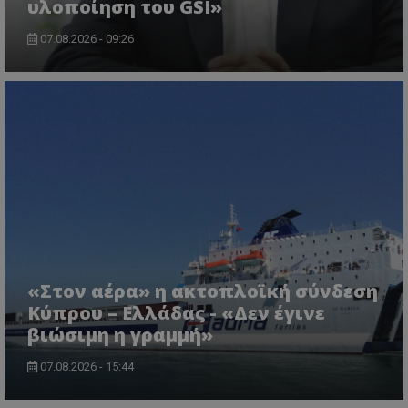
υλοποίηση του GSI»
07.08.2026 - 09:26
msToken
.tiktok.com
«Στον αέρα» η ακτοπλοϊκή σύνδεση
Κύπρου – Ελλάδας - «Δεν έγινε
βιώσιμη η γραμμή»
CookieScriptConsent
CookieScript
www.tothemaonline.com
07.08.2026 - 15:44