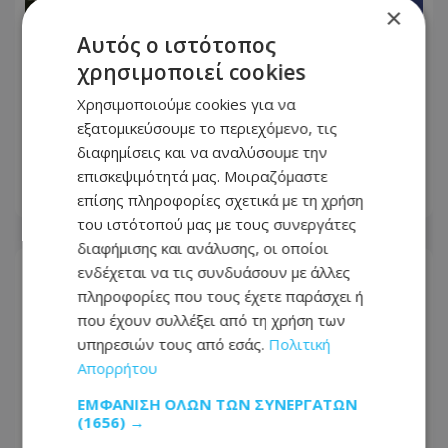
×
Αυτός ο ιστότοπος
χρησιμοποιεί cookies
Χρησιμοποιούμε cookies για να
«Δεν μπορούσες να με σκουντήξεις;»:
εξατομικεύσουμε το περιεχόμενο, τις
Η παρουσιάστρια που αποκοιμήθηκε
διαφημίσεις και να αναλύσουμε την
στον αέρα και έγινε viral
επισκεψιμότητά μας. Μοιραζόμαστε
07.08.2026 - 09:21
επίσης πληροφορίες σχετικά με τη χρήση
του ιστότοπού μας με τους συνεργάτες
διαφήμισης και ανάλυσης, οι οποίοι
ενδέχεται να τις συνδυάσουν με άλλες
πληροφορίες που τους έχετε παράσχει ή
που έχουν συλλέξει από τη χρήση των
υπηρεσιών τους από εσάς.
Πολιτική
Απορρήτου
ΕΜΦΆΝΙΣΗ ΌΛΩΝ ΤΩΝ ΣΥΝΕΡΓΑΤΏΝ
(1656) →