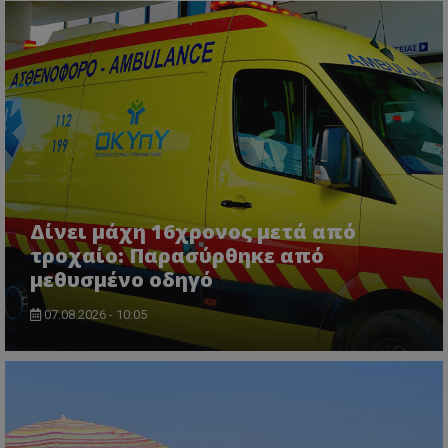
usprivacy
.themasports.tothemaonline.co
Δίνει μάχη 16χρονος μετά από
τροχαίο: Παρασύρθηκε από
μεθυσμένο οδηγό
07.08.2026 - 10:05