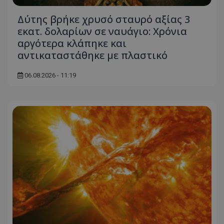
ASP.NET_SessionId
Microsoft Corporation
Δύτης βρήκε χρυσό σταυρό αξίας 3
themasports.tothemaonline.co
εκατ. δολαρίων σε ναυάγιο: Χρόνια
αργότερα κλάπηκε και
αντικαταστάθηκε με πλαστικό
06.08.2026 - 11:19
VISITOR_PRIVACY_METADATA
YouTube
.youtube.com