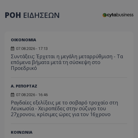
τον 
τον τρ
του 
οποίο 
επισκέπ
ΡΟΗ
ΕΙΔΗΣΕΩΝ
πρόσβα
ιστοσε
Συλλέγε
για τις
του χρ
ιστοσε
ΟΙΚΟΝΟΜΙΑ
ποιες σ
έχουν 
07.08.2026 - 17:13
_ga_J7RS52TMNC
.tothemaonline.com
1 χρόνος 1
Αυτό τ
Συντάξεις: Έρχεται η μεγάλη μεταρρύθμιση - Τα
μήνας
χρησιμ
επόμενα βήματα μετά τη σύσκεψη στο
από το
Προεδρικό
Analyti
διατήρ
κατάσ
περιόδ
σύνδεσ
Α. ΡΕΠΟΡΤΑΖ
07.08.2026 - 16:46
Ραγδαίες εξελίξεις με το σοβαρό τροχαίο στη
Λευκωσία - Χειροπέδες στην σύζυγο του
27χρονου, κρίσιμες ώρες για τον 16χρονο
ΚΟΙΝΩΝΙΑ