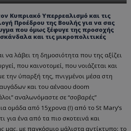
τον Κυπριακό Υπερρεαλισμό και τις
λογή Προέδρου της Βουλής για να σας
υγμα που όμως ξέφυγε της προσοχής
 σκάνδαλα και τις μικροπολιτικές
ι να λάβει τη δημοσιότητα που της αξίζει
ργεί, που καινοτομεί, που νοιάζεται και
με την ύπαρξή της, πνιγμένοι μέσα στη
 καυγάδων και του αέναου doom
γάλοι” αναλωνόμαστε σε “σοβαρές”
μια ομάδα από 15χρονα (!) από το St Mary’s
τι για ένα από τα πιο σκοτεινά και
 μας, με παγκόσμιο μάλιστα αντίκτυπο: το