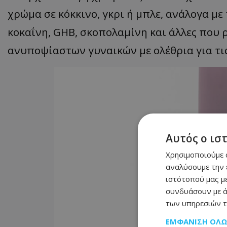
χρώμα σε κόκκινο, γκρι ή μπλε, ανάλογα με 
κοκαΐνη, GHB, σκοπολαμίνη και άλλες που 
ανυποψίαστων γυναικών με ολέθρια για τις
Αυτός ο ισ
Χρησιμοποιούμε c
αναλύσουμε την 
ιστότοπού μας με
συνδυάσουν με ά
των υπηρεσιών τ
ΕΜΦΆΝΙΣΗ ΌΛ