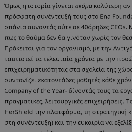
Όμως η ιστορία γίνεται
ακόμα
καλύτερη αν 
ASP.NET_SessionI
πρόσφατη συνέντευξή τους στο Ena Founda
σπάνια συναντάς ούτε σε 40άρηδες CEOs. 
πως το θαύμα δεν θα γινόταν χωρίς τον θε
VISITOR_PRIVACY
Πρόκειται για
τον οργανισμό, με την Αντιγ
ταυτιστεί τα τελευταία χρόνια με την προ
επιχειρηματικότητας στα σχολεία της χώρα
συντονίζει εκατοντάδες μαθητές κάθε χρό
Company of the Year- δίνοντάς τους τα εργ
πραγματικές, λειτουργικές επιχειρήσεις. Τ
__cf_bm
HerShield την πλατφόρμα, τη στρατηγική κ
στη συνέντευξη) και την ευκαιρία να εξελί
__cf_bm