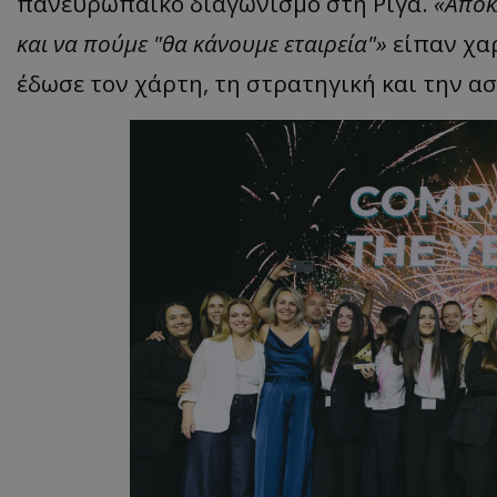
πανευρωπαϊκό διαγωνισμό στη Ρίγα.
«Αποκ
και να πούμε "θα κάνουμε εταιρεία"»
είπαν χαρ
έδωσε τον χάρτη, τη στρατηγική και την α
ASP.NET_SessionI
msToken
CookieScriptConse