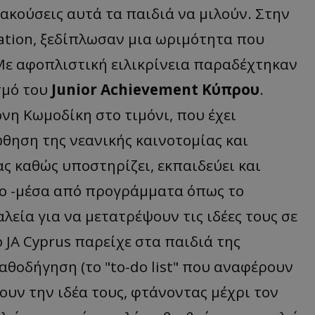
ακούσεις αυτά τα παιδιά να μιλούν. Στην
d
συνεδρία
Αυτό το cookie 
Microsoft Corporation
Doubleclick και
themasports.tothemaonline.com
tion, ξεδίπλωσαν μια ωριμότητα που
πληροφορίες σχ
με τον οποίο ο 
χρησιμοποιεί το
Με αφοπλιστική ειλικρίνεια παραδέχτηκαν
τυχόν διαφημίσ
έχει δει ο τελικ
σμό του
Junior Achievement Κύπρου
.
επισκεφθεί τον 
_METADATA
5 μήνες 4
Αυτό το cookie 
YouTube
όνη Κωμοδίκη στο τιμόνι, που έχει
εβδομάδες
για να αποθηκεύ
.youtube.com
συγκατάθεση το
ώθηση της νεανικής καινοτομίας και
επιλογές απορρ
αλληλεπίδρασή 
ιστοσελίδα. Κα
ς καθώς υποστηρίζει, εκπαιδεύει και
σχετικά με τη 
επισκέπτη σχετι
νο -μέσα από προγράμματα όπως το
πολιτικές και ρ
απορρήτου, εξα
οι προτιμήσεις 
αλεία για να μετατρέψουν τις ιδέες τους σε
μελλοντικές συν
ο JA Cyprus παρείχε στα παιδιά της
29 λεπτά 58
Αυτό το cookie 
Cloudflare Inc.
δευτερόλεπτα
για τη διάκρισ
.onesignal.com
και ρομπότ. Αυτ
αθοδήγηση (το "to-do list" που αναφέρουν
για τον ιστότοπ
κάνει έγκυρες α
τη χρήση του ι
ξουν την ιδέα τους, φτάνοντας μέχρι τον
29 λεπτά 59
Αυτό το cookie 
Cloudflare Inc.