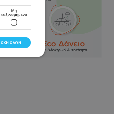
Μη
ταξινομημένα
ΔΟΧΉ ΌΛΩΝ
νομημένα
στη και τη
τητα cookies.
αποθηκεύει το
θεσης του χρήστη
 παρακολούθηση και
τα σύμφωνα με τον
ρρήτου των
ειών.