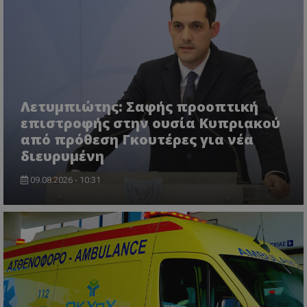
VISITOR_PRIVACY_METADATA
YouTube
.youtube.com
Λετυμπιώτης: Σαφής προοπτική
επιστροφής στην ουσία Κυπριακού
από πρόθεση Γκουτέρες για νέα
διευρυμένη
09.08.2026 - 10:31