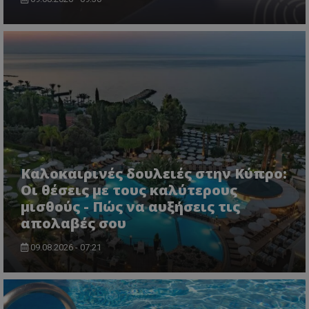
CookieScriptConsent
CookieScript
www.tothemaonline.com
Καλοκαιρινές δουλειές στην Κύπρο:
Οι θέσεις με τους καλύτερους
μισθούς - Πώς να αυξήσεις τις
απολαβές σου
09.08.2026 - 07:21
usprivacy
.themasports.tothemaonline.co