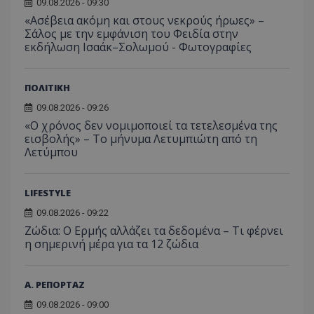
Analyti
09.08.2026 - 09:30
διατήρ
«Ασέβεια ακόμη και στους νεκρούς ήρωες» –
κατάσ
περιόδ
Σάλος με την εμφάνιση του Φειδία στην
σύνδεσ
εκδήλωση Ισαάκ–Σολωμού - Φωτογραφίες
ΠΟΛΙΤΙΚΗ
09.08.2026 - 09:26
«Ο χρόνος δεν νομιμοποιεί τα τετελεσμένα της
εισβολής» – Το μήνυμα Λετυμπιώτη από τη
Λετύμπου
LIFESTYLE
09.08.2026 - 09:22
Ζώδια: Ο Ερμής αλλάζει τα δεδομένα – Τι φέρνει
η σημερινή μέρα για τα 12 ζώδια
Α. ΡΕΠΟΡΤΑΖ
09.08.2026 - 09:00