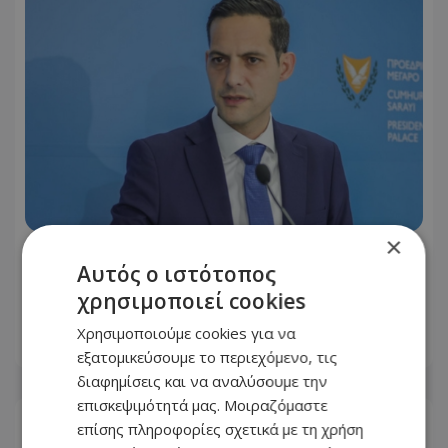
×
«Ο χρόνος δεν νομιμοποιεί τα
Αυτός ο ιστότοπος
τετελεσμένα της εισβολής» – Το
χρησιμοποιεί cookies
μήνυμα Λετυμπιώτη από τη Λετύμπου
Χρησιμοποιούμε cookies για να
09.08.2026 - 09:26
εξατομικεύσουμε το περιεχόμενο, τις
διαφημίσεις και να αναλύσουμε την
επισκεψιμότητά μας. Μοιραζόμαστε
επίσης πληροφορίες σχετικά με τη χρήση