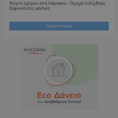
Νύχτα τρόμου στη Λάρνακα – Όχημα τυλίχθηκε
ξαφνικά στις φλόγες
Περισσότερα