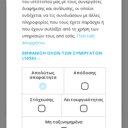
του ιστότοπού μας με τους συνεργάτες
διαφήμισης και ανάλυσης, οι οποίοι
ενδέχεται να τις συνδυάσουν με άλλες
πληροφορίες που τους έχετε παράσχει ή
που έχουν συλλέξει από τη χρήση των
υπηρεσιών τους από εσάς.
Πολιτική
Απορρήτου
ΕΜΦΆΝΙΣΗ ΌΛΩΝ ΤΩΝ ΣΥΝΕΡΓΑΤΏΝ
(1656) →
Η προεδρική μάχη άρχισε- Το μεγάλο
Απολύτως
Απόδοσης
παζλ των συμμαχιών και η
απαραίτητα
μετακίνηση των κομματικών
ισορροπιών
Στόχευσης
Λειτουργικότητας
09.08.2026 - 07:18
Μη ταξινομημένα