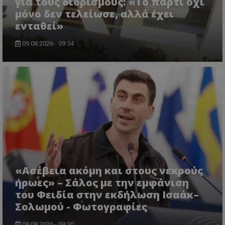
για τους διορισμούς: «Το πάρτι όχι
μόνο δεν τελείωσε, αλλά έχει
ενταθεί»
ASP.NET_SessionId
Microsoft Corporation
lifenewscy.tothemaonline.com
09.08.2026 - 09:54
msToken
.tiktok.com
«Ασέβεια ακόμη και στους νεκρούς
ήρωες» – Σάλος με την εμφάνιση
του Φειδία στην εκδήλωση Ισαάκ–
Σολωμού - Φωτογραφίες
09.08.2026 - 09:30