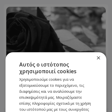
×
Αυτός ο ιστότοπος
χρησιμοποιεί cookies
Στη γειτονιά των αγγέλων η 70χρονη
Χρησιμοποιούμε cookies για να
Καίτη στη Λευκωσία - Η παράκληση
εξατομικεύσουμε το περιεχόμενο, τις
της οικογένειάς της για την κηδεία
διαφημίσεις και να αναλύσουμε την
-Φωτογραφία
επισκεψιμότητά μας. Μοιραζόμαστε
επίσης πληροφορίες σχετικά με τη χρήση
06.08.2026 - 16:33
του ιστότοπού μας με τους συνεργάτες