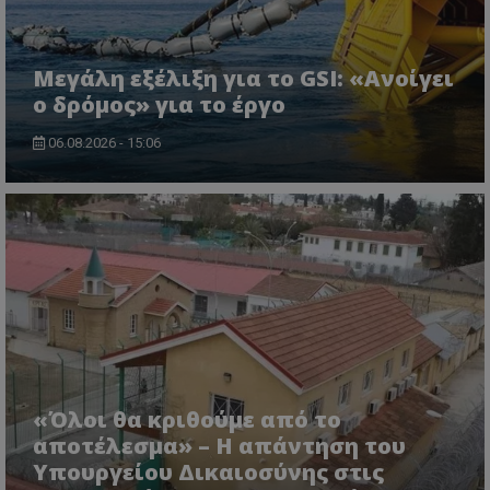
ASP.NET_SessionId
Microsoft Corporation
lifenewscy.tothemaonline.com
Μεγάλη εξέλιξη για το GSI: «Ανοίγει
ο δρόμος» για το έργο
06.08.2026 - 15:06
msToken
.tiktok.com
«Όλοι θα κριθούμε από το
αποτέλεσμα» – Η απάντηση του
Υπουργείου Δικαιοσύνης στις