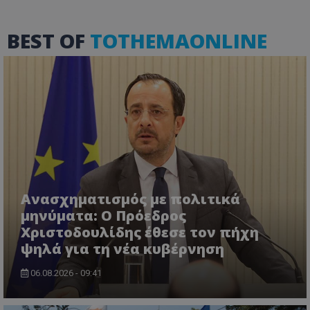
usprivacy
.lifenewscy.tothemaonline.com
BEST OF
TOTHEMAONLINE
ASP.NET_SessionId
Microsoft Corporation
themasports.tothemaonline.co
Ανασχηματισμός με πολιτικά
μηνύματα: Ο Πρόεδρος
Χριστοδουλίδης έθεσε τον πήχη
ψηλά για τη νέα κυβέρνηση
06.08.2026 - 09:41