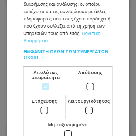
διαφήμισης και ανάλυσης, οι οποίοι
ενδέχεται να τις συνδυάσουν με άλλες
πληροφορίες που τους έχετε παράσχει ή
που έχουν συλλέξει από τη χρήση των
υπηρεσιών τους από εσάς.
Πολιτική
Απορρήτου
ΕΜΦΆΝΙΣΗ ΌΛΩΝ ΤΩΝ ΣΥΝΕΡΓΑΤΏΝ
(1656) →
Απολύτως
Απόδοσης
απαραίτητα
Συνεχίζονται οι ζέστες: Εκδόθηκε νέα
κίτρινη προειδοποίηση - Πότε τίθεται
Στόχευσης
Λειτουργικότητας
σε ισχύ
06.08.2026 - 16:07
Μη ταξινομημένα