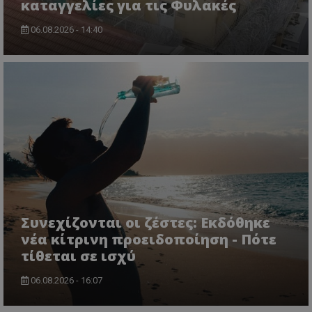
καταγγελίες για τις Φυλακές
06.08.2026 - 14:40
CookieScriptConsent
CookieScript
www.tothemaonline.com
Συνεχίζονται οι ζέστες: Εκδόθηκε
νέα κίτρινη προειδοποίηση - Πότε
τίθεται σε ισχύ
usprivacy
.themasports.tothemaonline.co
06.08.2026 - 16:07