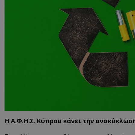
ASP.NET_SessionI
msToken
CookieScriptConse
Η Α.Φ.Η.Σ. Κύπρου κάνει την ανακύκλωσ