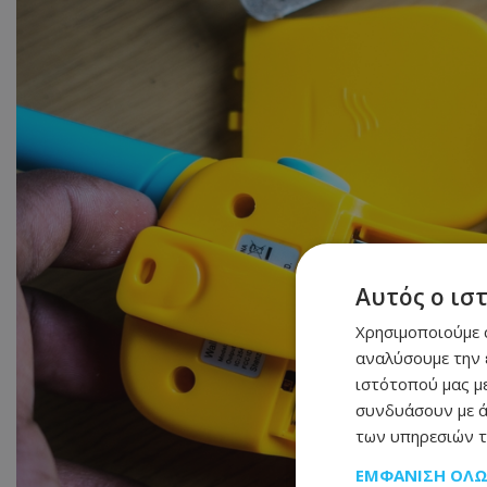
Αυτός ο ισ
Χρησιμοποιούμε c
αναλύσουμε την 
ιστότοπού μας με
συνδυάσουν με ά
των υπηρεσιών τ
ΕΜΦΆΝΙΣΗ ΌΛ