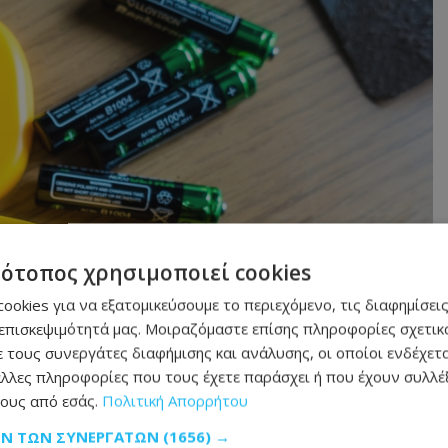
τότοπος χρησιμοποιεί cookies
ookies για να εξατομικεύσουμε το περιεχόμενο, τις διαφημίσεις
επισκεψιμότητά μας. Μοιραζόμαστε επίσης πληροφορίες σχετικά
 τους συνεργάτες διαφήμισης και ανάλυσης, οι οποίοι ενδέχετα
λλες πληροφορίες που τους έχετε παράσχει ή που έχουν συλλέξ
ους από εσάς.
Πολιτική Απορρήτου
ΩΝ ΤΩΝ ΣΥΝΕΡΓΑΤΏΝ
(1656) →