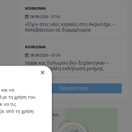
ΚΟΙΝΩΝΙΑ
08.08.2026 - 07:41
«Όχι» στις νέες κεραίες στο Ακρωτήρι –
Κατεβαίνουν σε διαμαρτυρία
ΚΟΙΝΩΝΙΑ
08.08.2026 - 07:35
Ισαάκ και Σολωμού δεν ξεχάστηκαν –
Απόψε η μεγάλη εκδήλωση μνήμης
×
Περισσότερα
 και να
 με τη χρήση του
ι να τις
ει από τη χρήση