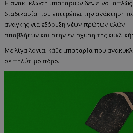
Η ανακύκλωση μπαταριών δεν είναι απλώς 
ASP.NET_SessionI
διαδικασία που επιτρέπει την ανάκτηση π
ανάγκης για εξόρυξη νέων πρώτων υλών. Π
αποβλήτων και στην ενίσχυση της κυκλικής
VISITOR_PRIVACY
Με λίγα λόγια, κάθε μπαταρία που ανακυκ
σε πολύτιμο πόρο.
__cf_bm
__cf_bm