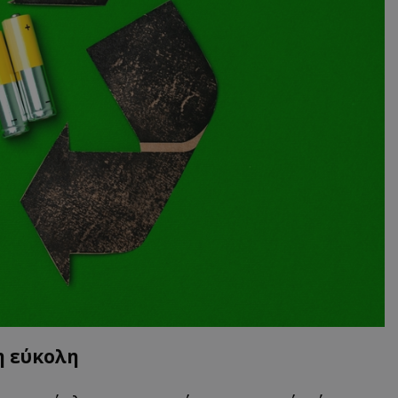
δευτερόλεπτα
για τη διάκρισ
.twitter.com
και ρομπότ. Αυτ
για τον ιστότοπ
κάνει έγκυρες α
τη χρήση του ι
d
συνεδρία
Αυτό το cookie 
Microsoft Corporation
Doubleclick και
lifenewscy.tothemaonline.com
πληροφορίες σχ
με τον οποίο ο 
χρησιμοποιεί το
τυχόν διαφημίσ
έχει δει ο τελικ
επισκεφθεί τον 
.tiktok.com
1 εβδομάδα 3
Αυτό το cookie 
μέρες
για σκοπούς τα
ασφάλειας, εξα
χρήστες παραμέ
και τα δεδομένα
εξασφαλισμένα
περιηγούνται μ
ιστοσελίδας ή 
τις υπηρεσίες τ
nt
4 εβδομάδες
Αυτό το cookie 
CookieScript
2 μέρες
από την υπηρεσί
www.tothemaonline.com
Script.com για 
η εύκολη
προτιμήσεις συ
επισκέπτη Είναι
banner cookie 
να λειτουργεί σ