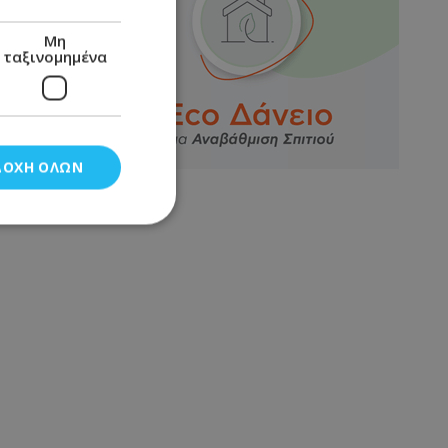
Μη
ταξινομημένα
ΔΟΧΉ ΌΛΩΝ
νομημένα
στη και τη
τητα cookies.
αποθηκεύει το
θεσης του χρήστη
 παρακολούθηση και
τα σύμφωνα με τον
ρρήτου των
ειών.