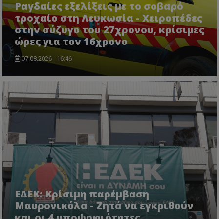
Ραγδαίες εξελίξεις με το σοβαρό
ASP.NET_SessionId
Microsoft Corporation
themasports.tothemaonline.co
τροχαίο στη Λευκωσία - Χειροπέδες
στην σύζυγο του 27χρονου, κρίσιμες
ώρες για τον 16χρονο
07.08.2026 - 16:46
VISITOR_PRIVACY_METADATA
YouTube
.youtube.com
ΕΔΕΚ: Κρίσιμη παρέμβαση
Μαυρονικόλα - Ζητά να εγκριθούν
και οι 4 υποψηφιότητες