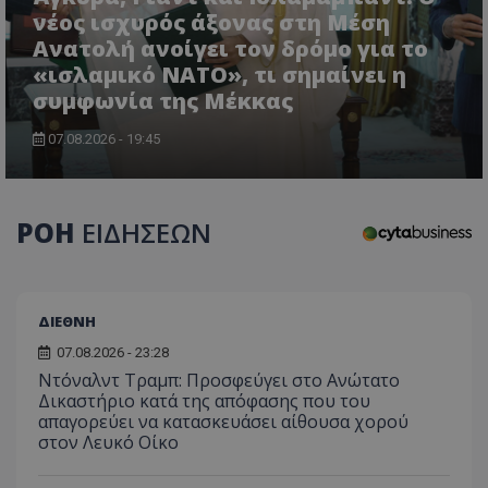
νέος ισχυρός άξονας στη Μέση
Ανατολή ανοίγει τον δρόμο για το
«ισλαμικό ΝΑΤΟ», τι σημαίνει η
συμφωνία της Μέκκας
07.08.2026 - 19:45
usprivacy
.themasports.tothemaonline.co
ΡΟΗ
ΕΙΔΗΣΕΩΝ
ΔΙΕΘΝΗ
07.08.2026 - 23:28
Ντόναλντ Τραμπ: Προσφεύγει στο Ανώτατο
Δικαστήριο κατά της απόφασης που του
απαγορεύει να κατασκευάσει αίθουσα χορού
στον Λευκό Οίκο
Προμηθευτής