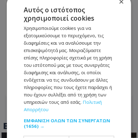
×
Αυτός ο ιστότοπος
χρησιμοποιεί cookies
Χρησιμοποιούμε cookies για να
εξατομικεύσουμε το περιεχόμενο, τις
διαφημίσεις και να αναλύσουμε την
επισκεψιμότητά μας. Μοιραζόμαστε
Έλληνας ηθοποιός δίνει μάχη με τον
επίσης πληροφορίες σχετικά με τη χρήση
καρκίνο - «Πάμε για νέα θεραπεία» - Η
του ιστότοπού μας με τους συνεργάτες
φωτογραφία που ανέβασε από το
διαφήμισης και ανάλυσης, οι οποίοι
νοσοκομείο
ενδέχεται να τις συνδυάσουν με άλλες
πληροφορίες που τους έχετε παράσχει ή
06.08.2026 - 21:08
που έχουν συλλέξει από τη χρήση των
υπηρεσιών τους από εσάς.
Πολιτική
Απορρήτου
ΕΜΦΆΝΙΣΗ ΌΛΩΝ ΤΩΝ ΣΥΝΕΡΓΑΤΏΝ
BEST OF
TOTHEMAONLINE
(1656) →