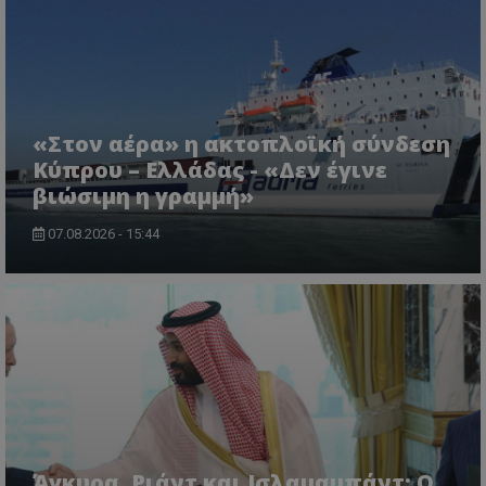
msToken
.tiktok.com
«Στον αέρα» η ακτοπλοϊκή σύνδεση
Κύπρου – Ελλάδας - «Δεν έγινε
βιώσιμη η γραμμή»
07.08.2026 - 15:44
CookieScriptConsent
CookieScript
www.tothemaonline.com
Άγκυρα, Ριάντ και Ισλαμαμπάντ: Ο