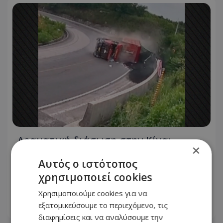
Δραματική διάσωση στην Κίνα:
×
Φορτηγό έπεσε πάνω σε αυτοκίνητο
Αυτός ο ιστότοπος
και το σκέπασε με κάρβουνα, τον
οδηγό έσωσε στρατιώτης, δείτε
χρησιμοποιεί cookies
βίντεο
Χρησιμοποιούμε cookies για να
εξατομικεύσουμε το περιεχόμενο, τις
07.08.2026 - 09:49
διαφημίσεις και να αναλύσουμε την