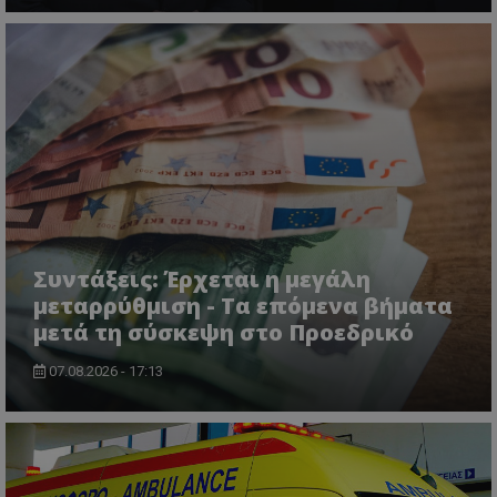
VISITOR_PRIVACY_METADATA
YouTube
.youtube.com
Συντάξεις: Έρχεται η μεγάλη
μεταρρύθμιση - Τα επόμενα βήματα
μετά τη σύσκεψη στο Προεδρικό
07.08.2026 - 17:13