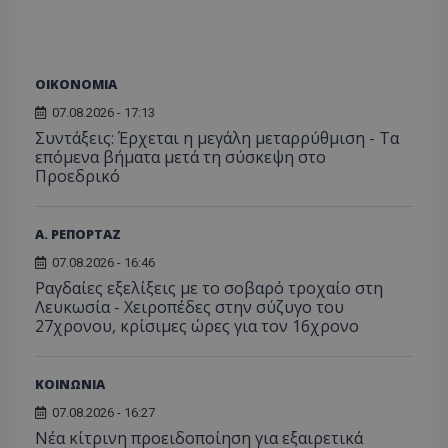
_ga_J7RS52TMNC
.tothemaonline.com
1 χρόνος 1
Αυτό τ
μήνας
χρησιμ
από το
Analyti
διατήρ
ΟΙΚΟΝΟΜΙΑ
κατάσ
περιόδ
σύνδεσ
07.08.2026 - 17:13
Συντάξεις: Έρχεται η μεγάλη μεταρρύθμιση - Τα
επόμενα βήματα μετά τη σύσκεψη στο
Προεδρικό
Α. ΡΕΠΟΡΤΑΖ
07.08.2026 - 16:46
Ραγδαίες εξελίξεις με το σοβαρό τροχαίο στη
Λευκωσία - Χειροπέδες στην σύζυγο του
27χρονου, κρίσιμες ώρες για τον 16χρονο
ΚΟΙΝΩΝΙΑ
07.08.2026 - 16:27
Νέα κίτρινη προειδοποίηση για εξαιρετικά