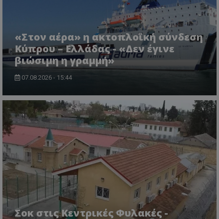
«Στον αέρα» η ακτοπλοϊκή σύνδεση
Κύπρου – Ελλάδας - «Δεν έγινε
ASP.NET_SessionId
Microsoft Corporation
lifenewscy.tothemaonline.com
βιώσιμη η γραμμή»
07.08.2026 - 15:44
msToken
.tiktok.com
Σοκ στις Κεντρικές Φυλακές -