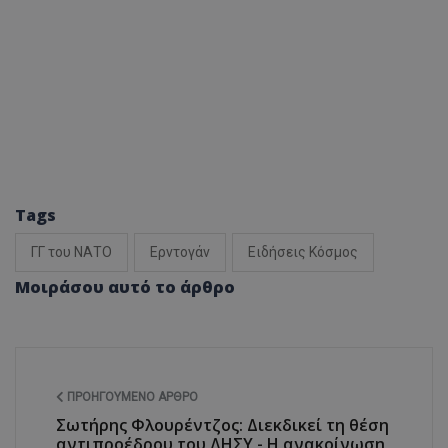
Tags
ΓΓ του ΝΑΤΟ
Ερντογάν
Ειδήσεις Κόσμος
Μοιράσου αυτό το άρθρο
ΠΡΟΗΓΟΎΜΕΝΟ ΆΡΘΡΟ
Σωτήρης Φλουρέντζος: Διεκδικεί τη θέση
αντιπροέδρου του ΔΗΣΥ - Η ανακοίνωση