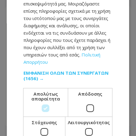
επισκεψιμότητά μας. Μοιραζόμαστε
επίσης πληροφορίες σχετικά με τη χρήση
του ιστότοπού μας με τους συνεργάτες
διαφήμισης και ανάλυσης, οι οποίοι
ενδέχεται να τις συνδυάσουν με άλλες
πληροφορίες που τους έχετε παράσχει ή
που έχουν συλλέξει από τη χρήση των
υπηρεσιών τους από εσάς.
Πολιτική
Απορρήτου
ΕΜΦΆΝΙΣΗ ΌΛΩΝ ΤΩΝ ΣΥΝΕΡΓΑΤΏΝ
(1656) →
Μακελειό στην Ταϊλάνδη: Μαθητής
Απολύτως
Απόδοσης
απαραίτητα
άνοιξε πυρ σε σχολείο, αναφορές για
πολλούς νεκρούς
07.08.2026 - 07:49
Στόχευσης
Λειτουργικότητας