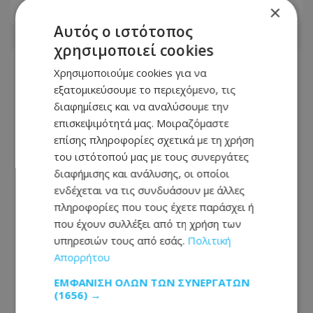
×
07.08.2026 - 21:50
Αυτός ο ιστότοπος
χρησιμοποιεί cookies
Χρησιμοποιούμε cookies για να
εξατομικεύσουμε το περιεχόμενο, τις
διαφημίσεις και να αναλύσουμε την
επισκεψιμότητά μας. Μοιραζόμαστε
επίσης πληροφορίες σχετικά με τη χρήση
του ιστότοπού μας με τους συνεργάτες
διαφήμισης και ανάλυσης, οι οποίοι
ενδέχεται να τις συνδυάσουν με άλλες
πληροφορίες που τους έχετε παράσχει ή
που έχουν συλλέξει από τη χρήση των
υπηρεσιών τους από εσάς.
Πολιτική
Έφυγε από τη ζωή ο 58χρονος
Απορρήτου
Μιχάλης - Πότε θα γίνει η κηδεία και η
παράκληση της οικογένειάς - Δείτε
ΕΜΦΆΝΙΣΗ ΌΛΩΝ ΤΩΝ ΣΥΝΕΡΓΑΤΏΝ
φωτογραφία του
(1656) →