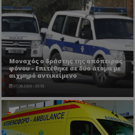
msToken
.tiktok.com
Μοναχός ο δράστης της απόπειρας
φόνου - Επιτέθηκε σε δύο άτομα με
αιχμηρό αντικείμενο
07.08.2026 - 20:53
CookieScriptConsent
CookieScript
www.tothemaonline.com