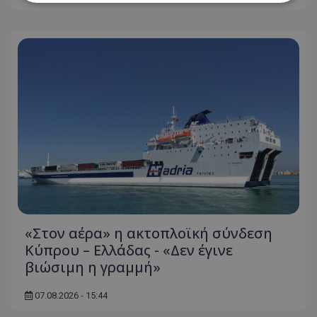
Απολύτως απαραίτητα
Απόδοσης
Στόχευσης
Λειτουργικότητας
Μη ταξινομημένα
Τα απολύτως απαραίτητα cookies επιτρέπουν
βασικές λειτουργίες του ιστότοπου, όπως τη
σύνδεση χρήστη και τη διαχείριση λογαριασμού.
Ο ιστότοπος δεν μπορεί να χρησιμοποιηθεί σωστά
χωρίς τα απολύτως απαραίτητα cookies.
Ονοματεπώνυμο
Προμηθευτής
/
Πεδίο
usprivacy
.lifenewscy.tothemaonline.com
«Στον αέρα» η ακτοπλοϊκή σύνδεση
Κύπρου – Ελλάδας - «Δεν έγινε
βιώσιμη η γραμμή»
07.08.2026 - 15:44