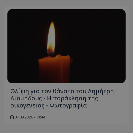
ASP.NET_SessionId
Microsoft Corporation
themasports.tothemaonline.co
Θλίψη για τον θάνατο του Δημήτρη
VISITOR_PRIVACY_METADATA
YouTube
.youtube.com
Διομήδους - Η παράκληση της
οικογένειας - Φωτογραφία
07.08.2026 - 13:44