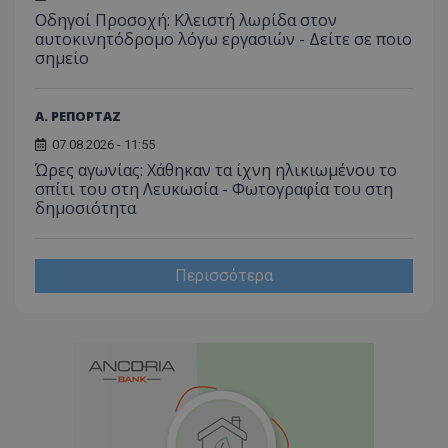
ποιες σ
Οδηγοί Προσοχή: Κλειστή λωρίδα στον
έχουν 
αυτοκινητόδρομο λόγω εργασιών - Δείτε σε ποιο
_ga_J7RS52TMNC
.tothemaonline.com
1 χρόνος 1
Αυτό τ
σημείο
μήνας
χρησιμ
από το
Analyti
διατήρ
Α. ΡΕΠΟΡΤΑΖ
κατάσ
περιόδ
07.08.2026 - 11:55
σύνδεσ
Ώρες αγωνίας: Χάθηκαν τα ίχνη ηλικιωμένου το
σπίτι του στη Λευκωσία - Φωτογραφία του στη
δημοσιότητα
Περισσότερα