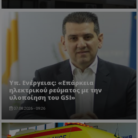
VISITOR_PRIVACY_METADATA
YouTube
.youtube.com
Υπ. Ενέργειας: «Επάρκεια
ηλεκτρικού ρεύματος με την
υλοποίηση του GSI»
07.08.2026 - 09:26