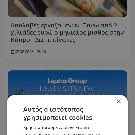
Απολαβές εργαζομένων: Πάνω από 2
χιλιάδες ευρώ ο μηνιαίος μισθός στην
Κύπρο - Δείτε πίνακες
07.08.2026 - 06:16
×
Αυτός ο ιστότοπος
χρησιμοποιεί cookies
Χρησιμοποιούμε cookies για να
εξατομικεύσουμε το περιεχόμενο, τις