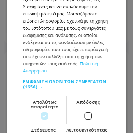
διαφημίσεις και να αναλύσουμε την
επισκεψιμότητά μας. Μοιραζόμαστε
Ο Όμιλος Λεπτός παρουσιάζει το νέο
επίσης πληροφορίες σχετικά με τη χρήση
του εταιρικό βίντεο
του ιστότοπού μας με τους συνεργάτες
διαφήμισης και ανάλυσης, οι οποίοι
06.08.2026 - 15:59
ενδέχεται να τις συνδυάσουν με άλλες
πληροφορίες που τους έχετε παράσχει ή
που έχουν συλλέξει από τη χρήση των
υπηρεσιών τους από εσάς.
Πολιτική
Απορρήτου
ΕΜΦΆΝΙΣΗ ΌΛΩΝ ΤΩΝ ΣΥΝΕΡΓΑΤΏΝ
(1656) →
Απολύτως
Απόδοσης
απαραίτητα
Στόχευσης
Λειτουργικότητας