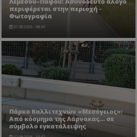
Λεμεσού–Πάφου: Ασυνόδευτο άλογο
περιφέρεται στην περιοχή -
Φωτογραφία
07.08.2026 - 08:45
CookieScriptConsent
CookieScript
www.tothemaonline.com
Πάρκο Καλλιτεχνών «Μεσόγειος»:
Από κόσμημα της Λάρνακας… σε
σύμβολο εγκατάλειψης
07.08.2026 - 10:47