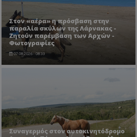
Στον «αέρα» η πρόσβαση στην
παραλία σκύλων της Λάρνακας -
Ζητούν παρέμβαση των Αρχών -
Φωτογραφίες
ASP.NET_SessionId
Microsoft Corporation
lifenewscy.tothemaonline.com
07.08.2026 - 08:33
msToken
.tiktok.com
Συναγερμός στον αυτοκινητόδρομο