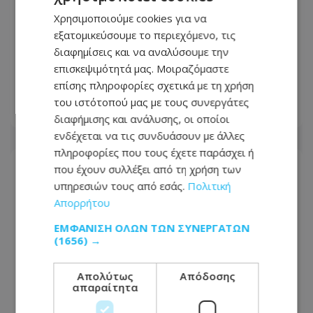
Χρησιμοποιούμε cookies για να
εξατομικεύσουμε το περιεχόμενο, τις
Πέθανε στα 74 του χρόνια ο
διαφημίσεις και να αναλύσουμε την
σπουδαίος ηθοποιός Νίκος
επισκεψιμότητά μας. Μοιραζόμαστε
Καλογερόπουλος
επίσης πληροφορίες σχετικά με τη χρήση
του ιστότοπού μας με τους συνεργάτες
09.08.2026 - 20:39
διαφήμισης και ανάλυσης, οι οποίοι
ενδέχεται να τις συνδυάσουν με άλλες
πληροφορίες που τους έχετε παράσχει ή
που έχουν συλλέξει από τη χρήση των
υπηρεσιών τους από εσάς.
Πολιτική
Απορρήτου
ΕΜΦΆΝΙΣΗ ΌΛΩΝ ΤΩΝ ΣΥΝΕΡΓΑΤΏΝ
(1656) →
Απολύτως
Απόδοσης
απαραίτητα