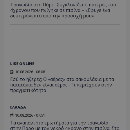
Συλλέγε
Τραγωδία στη Πάρο: Συγκλονίζει ο πατέρας του
για τις
του χρ
4χρονου που πνίγηκε σε πισίνα – «Έφυγε ένα
ιστοσε
δευτερόλεπτο από την προσοχή μου»
ποιες σ
έχουν 
_ga_J7RS52TMNC
.tothemaonline.com
1 χρόνος 1
Αυτό τ
μήνας
χρησιμ
από το
Analyti
διατήρ
κατάσ
περιόδ
σύνδεσ
LIKE ONLINE
10.08.2026 - 08:08
Εσύ το ήξερες; Ο «αέρας» στα σακουλάκια με τα
πατατάκια δεν είναι αέρας -Τι περιέχουν στην
πραγματικότητα
ΕΛΛΑΔΑ
10.08.2026 - 07:51
Τα αναπάντητα ερωτήματα για την τραγωδία
στην Πάρο με τον νεκρό 4χρονο στην πισίνα: Στο