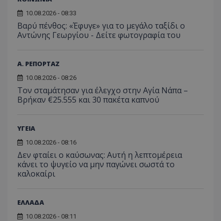
δεδο
σκοπούς που
αλληλε
με τ
απαιτούν την
10.08.2026 - 08:33
του χρ
δρασ
αναγνώριση μ
ιστοσε
στον
Βαρύ πένθος: «Έφυγε» για το μεγάλο ταξίδι ο
συνεδρίας χρ
βοηθών
Αυτά
ή την εφαρμο
Αντώνης Γεωργίου - Δείτε φωτογραφία του
βελτίω
δεδο
συγκεκριμέν
εμπειρ
μπορ
λειτουργιών 
χρήστη
σταλ
ιστοσελίδα. 
αναλύο
μέρο
να συμβάλει 
απόδοσ
Α. ΡΕΠΟΡΤΑΖ
ανάλ
ενίσχυση της
ιστοσε
αναφ
εμπειρίας του
10.08.2026 - 08:26
χρήστη ή στη
_ga_ECPYT7ERET
.tothemaonline.com
1 χρόνος 1
Αυτό τ
YSC
συνεδρία
Αυτό
Google LLC
παρακολούθη
Τον σταμάτησαν για έλεγχο στην Αγία Νάπα –
μήνας
χρησιμ
έχει 
.youtube.com
της συμπερι
από το
Βρήκαν €25.555 και 30 πακέτα καπνού
από 
του χρήστη γ
Analyti
για ν
ανάλυση των
διατήρ
παρα
επιδόσεων.
κατάσ
προβ
περιόδ
ενσω
ΥΓΕΙΑ
σύνδεσ
βίντε
10.08.2026 - 08:16
C
1 μήνας
Αυτό τ
Adform
guest_id
1 χρόνος 1
Αυτό
Twitter Inc.
χρησιμ
.adform.net
Δεν φταίει ο καύσωνας: Αυτή η λεπτομέρεια
μήνας
ρυθμ
.twitter.com
για τον
το Tw
κάνει το ψυγείο να μην παγώνει σωστά το
προσδι
αναγ
καλοκαίρι
συχνότ
να π
επισκέ
τον 
τον τρ
του 
οποίο 
επισκέπ
ΕΛΛΑΔΑ
πρόσβα
ιστοσε
10.08.2026 - 08:11