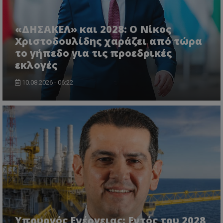
«ΔΗΣΑΚΕΛ» και 2028: Ο Νίκος
Χριστοδουλίδης χαράζει από τώρα
το γήπεδο για τις προεδρικές
εκλογές
10.08.2026 - 06:22
VISITOR_PRIVACY_METADATA
YouTube
.youtube.com
Υπουργός Ενέργειας: Εντός του 2028