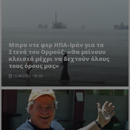
msToken
.tiktok.com
Μπρα ντε φερ ΗΠΑ-Ιράν για τα
Στενά του Ορμούζ: «Θα μείνουν
κλειστά μέχρι να δεχτούν όλους
τους όρους μας»
10.08.2026 - 06:49
CookieScriptConsent
CookieScript
www.tothemaonline.com