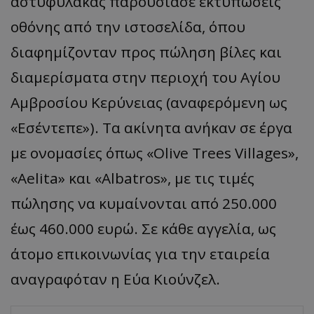
α
στυφύλ
ακας πα
ρουσί
α
σε
εκτυ
π
ώσεις
οθόνης
από
την
ιστοσελίδ
α, όπ
ου
δι
α
φημίζοντ
αν π
ρος
πώληση βίλες και
διαμερίσματα στην περιοχή του Αγίου
Αμβροσίου Κερύνειας (αναφερόμενη ως
«
Εσέντε
πε
»).
Τα ακίνητα ανήκαν σε έργα
με ονομασίες όπ
ως
«Olive Trees Villages»,
«
Aelita
»
και
«
Albatros
»,
με τις τιμές
πώλησης να κυμαίνονται από 250.000
έως 460.000 ευρώ. Σε κάθε αγγελία, ως
άτομο επικοινωνίας για την εταιρεία
αναγραφόταν η Εύα
Κιούνζελ
.