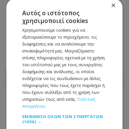
×
Αυτός ο ιστότοπος
χρησιμοποιεί cookies
Χρησιμοποιούμε cookies για να
εξατομικεύσουμε το περιεχόμενο, τις
διαφημίσεις και να αναλύσουμε την
Στα χέρια της Αστυνομίας 16χρονος -
επισκεψιμότητά μας. Μοιραζόμαστε
Τον «έκαψε» μαρτυρία για την
επίσης πληροφορίες σχετικά με τη χρήση
πυρκαγιά στην πρώην Corner Pub
του ιστότοπού μας με τους συνεργάτες
διαφήμισης και ανάλυσης, οι οποίοι
06.08.2026 - 18:09
ενδέχεται να τις συνδυάσουν με άλλες
πληροφορίες που τους έχετε παράσχει ή
που έχουν συλλέξει από τη χρήση των
υπηρεσιών τους από εσάς.
Πολιτική
Απορρήτου
ΕΜΦΆΝΙΣΗ ΌΛΩΝ ΤΩΝ ΣΥΝΕΡΓΑΤΏΝ
(1656) →