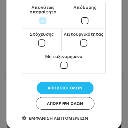
Απολύτως
Απόδοσης
απαραίτητα
Στόχευσης
Λειτουργικότητας
Σε κρίσιμη κατάσταση 18χρονος στη
Λεμεσό - Εντοπίστηκε δίπλα από το
ηλεκτρικό του ποδήλατο
Μη ταξινομημένα
06.08.2026 - 17:22
ΑΠΟΔΟΧΉ ΌΛΩΝ
ΑΠΌΡΡΙΨΗ ΌΛΩΝ
ΕΜΦΆΝΙΣΗ ΛΕΠΤΟΜΕΡΕΙΏΝ