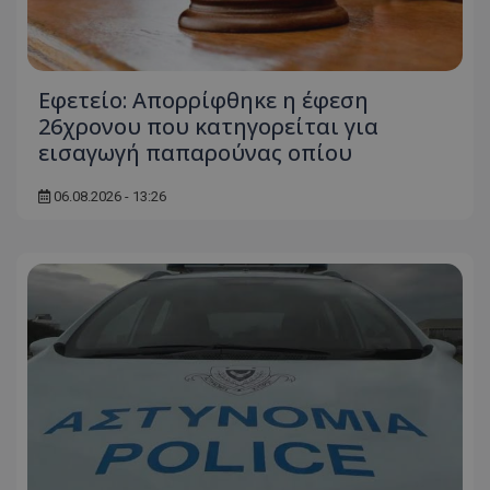
ASP.NET_SessionId
Microsoft Corporation
themasports.tothemaonline.co
Εφετείο: Απορρίφθηκε η έφεση
26χρονου που κατηγορείται για
εισαγωγή παπαρούνας οπίου
06.08.2026 - 13:26
VISITOR_PRIVACY_METADATA
YouTube
.youtube.com