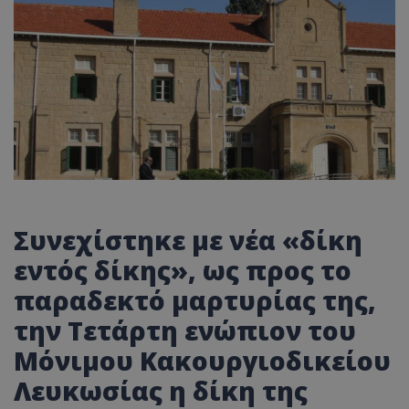
Συνεχίστηκε
με
νέ
α
«
δίκη
εντός
δίκης
»,
ως
π
ρος
το
παρα
δεκτό
μα
ρτυρί
ας
της
,
την
Τετάρτη
ενώ
π
ιον
του
Μόνιμου
Κα
κουργιοδικείου
Λευκωσίας η δίκη της