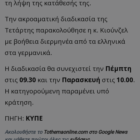
τη
λήψη
της
κα
τάθεσής
της
.
Την
α
κρο
αμα
τική
δι
α
δικ
α
σί
α
της
Τετάρτης
παρα
κολούθησε
η κ.
Κιούνζελ
με
β
οήθει
α
διερμηνέ
α από τα
ελληνικά
στ
α
γερμ
α
νικά
.
Η
δι
α
δικ
α
σί
α θα
συνεχιστεί
την
Πέμ
π
τη
στις
09.30
και
την
Παρα
σκευή
στις
10.00
.
Η κα
τηγορούμενη
παρα
μένει
υπό
κράτηση
.
ΠΗΓΗ:
ΚΥΠΕ
Ακολουθήστε το
Tothemaonline.com στο Google News
και μάθετε πρώτοι όλες τις
ειδήσεις