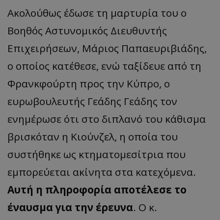
Ακολούθως έδωσε τη μαρτυρία του ο
Βοηθός Αστυνομικός Διευθυντής
Επιχειρήσεων, Μάριος
Παπαευριβιάδης
,
ο οπ
οίος
κα
τέθεσε
, ενώ ταξίδευε από τη
Φρανκφούρτη προς την Κύπρο, ο
ευρωβουλευτής
Γεάδης
Γεάδης
τον
ενημέρωσε
ότι
στο διπλανό του κάθισμα
βρισκόταν η
Κιούνζελ
, η οποία του
συστήθηκε ως
κτηματομεσίτρια
που
εμπορεύεται ακίνητα στα κατεχόμενα.
Αυτή η πληροφορία αποτέλεσε το
έναυσμα για την έρευνα
. Ο κ.