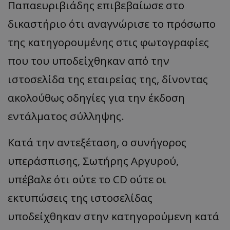
Παπαευριβιάδης
επιβεβαίωσε στο
δικαστήριο ότι αναγνώρισε το πρόσωπο
της κατηγορουμένης στις φωτογραφίες
που του υποδείχθηκαν από την
ιστοσελίδα της εταιρείας της, δίνοντας
ακολούθως οδηγίες για την έκδοση
εντάλματος σύλληψης.
Κα
τά
την
αντεξέταση
, ο
συνήγορος
υπ
εράσ
π
ισης
,
Σωτήρης
Αργυρού
,
υπέβα
λε
ότι
ούτε
το
CD
ούτε
οι
εκτυ
π
ώσεις
της
ιστοσελίδ
ας
υπ
οδείχθηκ
αν
στην
κα
τηγορούμενη
κα
τά