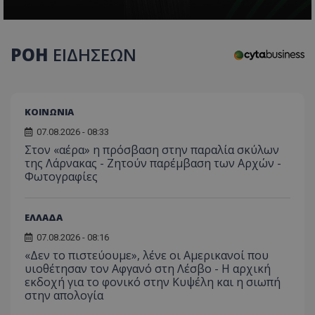
τον 
τον τρ
του 
οποίο 
επισκέπ
πρόσβα
ιστοσε
ΡΟΗ
ΕΙΔΗΣΕΩΝ
Συλλέγε
για τις
του χρ
ιστοσε
ποιες σ
έχουν 
ΚΟΙΝΩΝΙΑ
_ga_J7RS52TMNC
.tothemaonline.com
1 χρόνος 1
Αυτό τ
07.08.2026 - 08:33
μήνας
χρησιμ
από το
Στον «αέρα» η πρόσβαση στην παραλία σκύλων
Analyti
της Λάρνακας - Ζητούν παρέμβαση των Αρχών -
διατήρ
Φωτογραφίες
κατάσ
περιόδ
σύνδεσ
ΕΛΛΑΔΑ
07.08.2026 - 08:16
«Δεν το πιστεύουμε», λένε οι Αμερικανοί που
υιοθέτησαν τον Αφγανό στη Λέσβο - Η αρχική
εκδοχή για το φονικό στην Κυψέλη και η σιωπή
στην απολογία