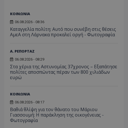
το Tw
προσδι
αναγ
συχνότ
να π
επισκέ
τον 
ΚΟΙΝΩΝΙΑ
τον τρ
του 
οποίο 
06.08.2026 - 08:36
επισκέπ
πρόσβα
Καταγγελία πολίτη: Αυτό που συνέβη στις θέσεις
ιστοσε
ΑμεΑ στη Λάρνακα προκαλεί οργή - Φωτογραφία
Συλλέγε
για τις
του χρ
ιστοσε
ποιες σ
Α. ΡΕΠΟΡΤΑΖ
έχουν 
06.08.2026 - 08:29
_ga_J7RS52TMNC
.tothemaonline.com
1 χρόνος 1
Αυτό τ
Στα χέρια της Αστυνομίας 37χρονος – Εξαπάτησε
μήνας
χρησιμ
από το
πολίτες αποσπώντας πέραν των 800 χιλιάδων
Analyti
ευρώ
διατήρ
κατάσ
περιόδ
σύνδεσ
ΚΟΙΝΩΝΙΑ
06.08.2026 - 08:17
Βαθιά θλίψη για τον θάνατο του Μάριου
Γιασσουμή: Η παράκληση της οικογένειας -
Φωτογραφία