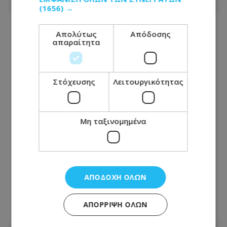
(1656) →
Απολύτως
Απόδοσης
απαραίτητα
Στόχευσης
Λειτουργικότητας
Μη ταξινομημένα
Έρχεται ανάσα από τις συνεχόμενες
κίτρινες προειδοποιήσεις: Τι δείχνουν
ΑΠΟΔΟΧΉ ΌΛΩΝ
οι προβλέψεις για τον
Δεκαπενταύγουστο
ΑΠΌΡΡΙΨΗ ΌΛΩΝ
06.08.2026 - 06:30