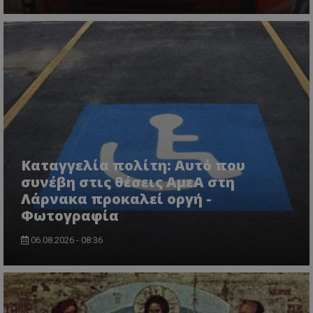
usprivacy
.themasports.tothemaonline.co
Καταγγελία πολίτη: Αυτό που
συνέβη στις θέσεις ΑμεΑ στη
Λάρνακα προκαλεί οργή -
Φωτογραφία
06.08.2026 - 08:36