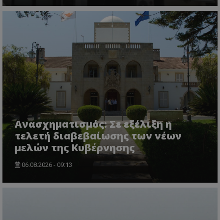
ASP.NET_SessionId
Microsoft Corporation
themasports.tothemaonline.co
Ανασχηματισμός: Σε εξέλιξη η
τελετή διαβεβαίωσης των νέων
μελών της Κυβέρνησης
06.08.2026 - 09:13
VISITOR_PRIVACY_METADATA
YouTube
.youtube.com