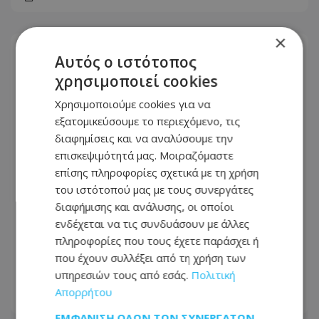
×
Αυτός ο ιστότοπος
χρησιμοποιεί cookies
Χρησιμοποιούμε cookies για να
εξατομικεύσουμε το περιεχόμενο, τις
διαφημίσεις και να αναλύσουμε την
επισκεψιμότητά μας. Μοιραζόμαστε
επίσης πληροφορίες σχετικά με τη χρήση
του ιστότοπού μας με τους συνεργάτες
διαφήμισης και ανάλυσης, οι οποίοι
ενδέχεται να τις συνδυάσουν με άλλες
Μπαράζ συλλήψεων: Χειροπέδες σε
πληροφορίες που τους έχετε παράσχει ή
εννέα πρόσωπα - Εκατοντάδες έλεγχοι
που έχουν συλλέξει από τη χρήση των
και καταγγελίες
υπηρεσιών τους από εσάς.
Πολιτική
Απορρήτου
06.08.2026 - 06:35
ΕΜΦΆΝΙΣΗ ΌΛΩΝ ΤΩΝ ΣΥΝΕΡΓΑΤΏΝ