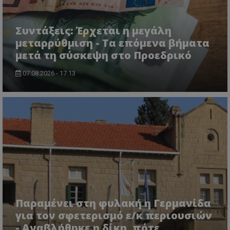
CookieScriptConsent
CookieScript
www.tothemaonline.com
Συντάξεις: Έρχεται η μεγάλη
μεταρρύθμιση - Τα επόμενα βήματα
μετά τη σύσκεψη στο Προεδρικό
07.08.2026 - 17:13
usprivacy
.themasports.tothemaonline.co
Παραμένει στη φυλακή η Γερμανίδα
για τον σφετερισμό ε/κ περιουσιών
- Αναβλήθηκε η δίκη, πότε