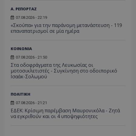
C
1 μήνας
Αυτό τ
Adform
guest_id
1 χρόνος 1
Αυτό
Twitter Inc.
χρησιμ
.adform.net
Α. ΡΕΠΟΡΤΑΖ
μήνας
ρυθμ
.twitter.com
για τον
το Tw
προσδι
07.08.2026 - 22:19
αναγ
συχνότ
να π
«Σκούπα» για την παράνομη μετανάστευση - 119
επισκέ
τον 
τον τρ
επαναπατρισμοί σε μία ημέρα
του 
οποίο 
επισκέπ
πρόσβα
ιστοσε
ΚΟΙΝΩΝΙΑ
Συλλέγε
για τις
07.08.2026 - 21:50
του χρ
ιστοσε
Στα οδοφράγματα της Λευκωσίας οι
ποιες σ
μοτοσικλετιστές - Συγκίνηση στο οδοιπορικό
έχουν 
Ισαάκ-Σολωμού
_ga_J7RS52TMNC
.tothemaonline.com
1 χρόνος 1
Αυτό τ
μήνας
χρησιμ
από το
Analyti
ΠΟΛΙΤΙΚΗ
διατήρ
κατάσ
07.08.2026 - 21:21
περιόδ
ΕΔΕΚ: Κρίσιμη παρέμβαση Μαυρονικόλα - Ζητά
σύνδεσ
να εγκριθούν και οι 4 υποψηφιότητες