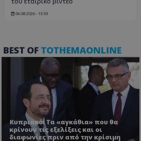
του εταιρικό βίντεο
06.08.2026 - 15:59
ASP.NET_SessionId
Microsoft Corporation
themasports.tothemaonline.co
BEST OF
TOTHEMAONLINE
Κυπριακό: Τα «αγκάθια» που θα
VISITOR_PRIVACY_METADATA
YouTube
κρίνουν τις εξελίξεις και οι
.youtube.com
διαφωνίες πριν από την κρίσιμη