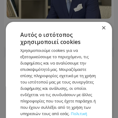
Νέος Γενικός Διευθυντής του Hilton
×
Nicosia ο Ilio Rodoni
Αυτός ο ιστότοπος
χρησιμοποιεί cookies
07.08.2026 - 12:44
Χρησιμοποιούμε cookies για να
εξατομικεύσουμε το περιεχόμενο, τις
διαφημίσεις και να αναλύσουμε την
επισκεψιμότητά μας. Μοιραζόμαστε
επίσης πληροφορίες σχετικά με τη χρήση
του ιστότοπού μας με τους συνεργάτες
διαφήμισης και ανάλυσης, οι οποίοι
ενδέχεται να τις συνδυάσουν με άλλες
πληροφορίες που τους έχετε παράσχει ή
που έχουν συλλέξει από τη χρήση των
υπηρεσιών τους από εσάς.
Πολιτική