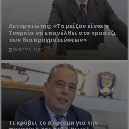
.twitter.com
Λετυμπιώτης: «Το μείζον είναι η
Τουρκία να επανέλθει στο τραπέζι
των διαπραγματεύσεων»
09.08.2026 - 11:39
ASP.NET_SessionId
Microsoft Corporation
lifenewscy.tothemaonline.com
Τι κρύβει το πόρισμα για την