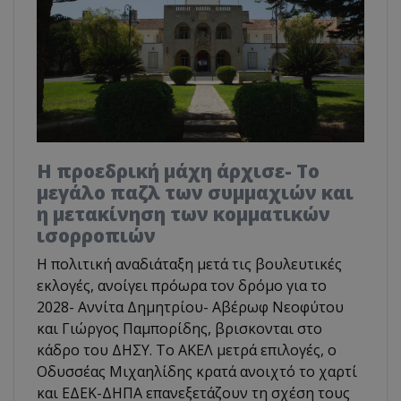
Η προεδρική μάχη άρχισε- Το
μεγάλο παζλ των συμμαχιών και
η μετακίνηση των κομματικών
ισορροπιών
Η πολιτική αναδιάταξη μετά τις βουλευτικές
εκλογές, ανοίγει πρόωρα τον δρόμο για το
2028- Αννίτα Δημητρίου- Αβέρωφ Νεοφύτου
και Γιώργος Παμπορίδης, βρισκονται στο
κάδρο του ΔΗΣΥ. Το ΑΚΕΛ μετρά επιλογές, ο
Οδυσσέας Μιχαηλίδης κρατά ανοιχτό το χαρτί
και ΕΔΕΚ-ΔΗΠΑ επανεξετάζουν τη σχέση τους