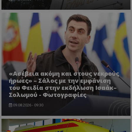
usprivacy
.themasports.tothemaonline.co
«Ασέβεια ακόμη και στους νεκρούς
ήρωες» – Σάλος με την εμφάνιση
του Φειδία στην εκδήλωση Ισαάκ–
Σολωμού - Φωτογραφίες
09.08.2026 - 09:30
Προμηθευτής
Ονοματεπώνυμο
Λήξη
Περιγραφή
Προμηθευτής
/
Πεδίο
/
Ονοματεπώνυμο
Λήξη
Περιγραφή
Πεδίο
Προμηθευτής
/