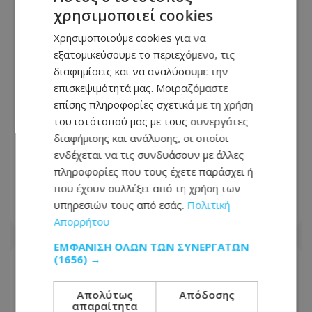
χρησιμοποιεί cookies
Χρησιμοποιούμε cookies για να
εξατομικεύσουμε το περιεχόμενο, τις
διαφημίσεις και να αναλύσουμε την
επισκεψιμότητά μας. Μοιραζόμαστε
επίσης πληροφορίες σχετικά με τη χρήση
του ιστότοπού μας με τους συνεργάτες
διαφήμισης και ανάλυσης, οι οποίοι
ΥΠΑΜ: Όλα τα μέρη να επιδείξουν
ενδέχεται να τις συνδυάσουν με άλλες
ειλικρινή πολιτική βούληση για
πληροφορίες που τους έχετε παράσχει ή
επιστροφή στο τραπέζι συνομιλιών
που έχουν συλλέξει από τη χρήση των
υπηρεσιών τους από εσάς.
Πολιτική
09.08.2026 - 11:25
Απορρήτου
ΕΜΦΆΝΙΣΗ ΌΛΩΝ ΤΩΝ ΣΥΝΕΡΓΑΤΏΝ
(1656) →
Απολύτως
Απόδοσης
απαραίτητα