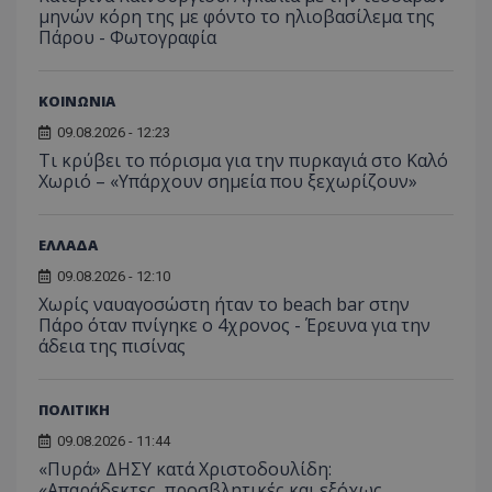
πρόσβα
μηνών κόρη της με φόντο το ηλιοβασίλεμα της
ιστοσε
Συλλέγε
Πάρου - Φωτογραφία
για τις
του χρ
ιστοσε
ποιες σ
ΚΟΙΝΩΝΙΑ
έχουν 
09.08.2026 - 12:23
_ga_J7RS52TMNC
.tothemaonline.com
1 χρόνος 1
Αυτό τ
μήνας
χρησιμ
Τι κρύβει το πόρισμα για την πυρκαγιά στο Καλό
από το
Χωριό – «Υπάρχουν σημεία που ξεχωρίζουν»
Analyti
διατήρ
κατάσ
περιόδ
ΕΛΛΑΔΑ
σύνδεσ
09.08.2026 - 12:10
Χωρίς ναυαγοσώστη ήταν το beach bar στην
Πάρο όταν πνίγηκε ο 4χρονος - Έρευνα για την
άδεια της πισίνας
ΠΟΛΙΤΙΚΗ
09.08.2026 - 11:44
«Πυρά» ΔΗΣΥ κατά Χριστοδουλίδη:
«Απαράδεκτες, προσβλητικές και εξόχως