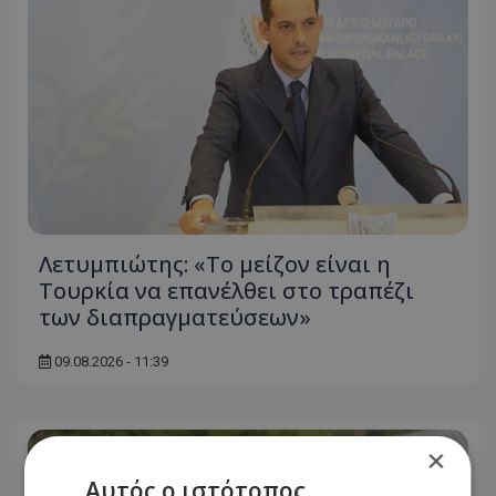
Λετυμπιώτης: «Το μείζον είναι η
Τουρκία να επανέλθει στο τραπέζι
των διαπραγματεύσεων»
09.08.2026 - 11:39
×
Αυτός ο ιστότοπος