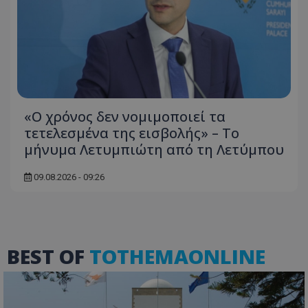
«Ο χρόνος δεν νομιμοποιεί τα
τετελεσμένα της εισβολής» – Το
μήνυμα Λετυμπιώτη από τη Λετύμπου
VISITOR_PRIVACY_METADATA
YouTube
09.08.2026 - 09:26
.youtube.com
BEST OF
TOTHEMAONLINE