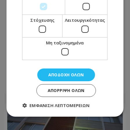
Στόχευσης
Λειτουργικότητας
Μη ταξινομημένα
Λετυμπιώτης: Σαφής προοπτική
επιστροφής στην ουσία Κυπριακού
από πρόθεση Γκουτέρες για νέα
ΑΠΟΔΟΧΉ ΌΛΩΝ
διευρυμένη
09.08.2026 - 10:31
ΑΠΌΡΡΙΨΗ ΌΛΩΝ
ΕΜΦΆΝΙΣΗ ΛΕΠΤΟΜΕΡΕΙΏΝ
Απολύτως απαραίτητα
Απόδοσης