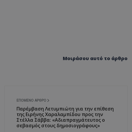
d
συνεδρία
Αυτό το cookie 
Microsoft Corporation
Doubleclick και
themasports.tothemaonline.com
πληροφορίες σχ
με τον οποίο ο 
χρησιμοποιεί το
τυχόν διαφημίσ
έχει δει ο τελικ
επισκεφθεί τον 
_METADATA
5 μήνες 4
Αυτό το cookie 
YouTube
εβδομάδες
για να αποθηκεύ
.youtube.com
συγκατάθεση το
Μοιράσου αυτό το άρθρο
επιλογές απορρ
αλληλεπίδρασή 
ιστοσελίδα. Κα
σχετικά με τη 
επισκέπτη σχετι
πολιτικές και ρ
απορρήτου, εξα
οι προτιμήσεις 
μελλοντικές συν
29 λεπτά 58
Αυτό το cookie 
Cloudflare Inc.
ΕΠΌΜΕΝΟ ΆΡΘΡΟ
δευτερόλεπτα
για τη διάκρισ
.onesignal.com
Παρέμβαση Λετυμπιώτη για την επίθεση
και ρομπότ. Αυτ
για τον ιστότοπ
της Ειρήνης Χαραλαμπίδου προς την
κάνει έγκυρες α
Στέλλα Σάββα: «Αδιαπραγμάτευτος ο
τη χρήση του ι
σεβασμός στους δημοσιογράφους»
29 λεπτά 59
Αυτό το cookie 
Cloudflare Inc.