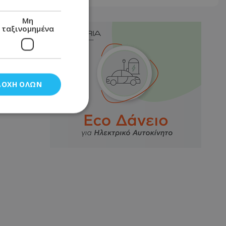
Μη
ταξινομημένα
ΔΟΧΉ ΌΛΩΝ
νομημένα
στη και τη
τητα cookies.
αποθηκεύει το
θεσης του χρήστη
 παρακολούθηση και
τα σύμφωνα με τον
ρρήτου των
ειών.