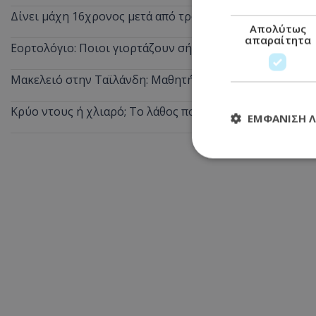
Δίνει μάχη 16χρονος μετά από τροχαίο: Παρασύρθηκε 
Απολύτως
απαραίτητα
Εορτολόγιο: Ποιοι γιορτάζουν σήμερα
Μακελειό στην Ταϊλάνδη: Μαθητής άνοιξε πυρ σε σχολε
Κρύο ντους ή χλιαρό; Το λάθος που κάνουμε τις ζεστές 
ΕΜΦΆΝΙΣΗ 
Απολύτω
Τα απολύτως απαραί
διαχείριση λογαρια
Ονοματεπώνυμο
usprivacy