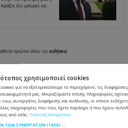
 πράξη. ότι μπορεί να
μάθετε πρώτοι όλες τις
ειδήσεις
τότοπος χρησιμοποιεί cookies
ookies για να εξατομικεύσουμε το περιεχόμενο, τις διαφημίσεις
επισκεψιμότητά μας. Μοιραζόμαστε επίσης πληροφορίες σχετικά
 τους συνεργάτες διαφήμισης και ανάλυσης, οι οποίοι ενδέχετα
νόδευτο άλογο περιφέρεται στην περιοχή -
λλες πληροφορίες που τους έχετε παράσχει ή που έχουν συλλέξ
ους από εσάς.
Πολιτική Απορρήτου
 Ρίγκο - Φωτογραφία
ΩΝ ΤΩΝ ΣΥΝΕΡΓΑΤΏΝ
(1656) →