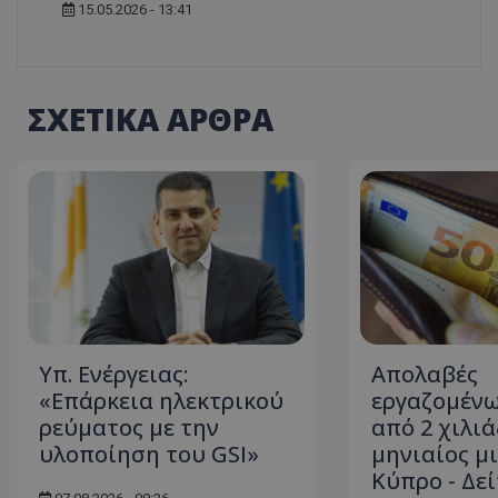
15.05.2026 - 13:41
ASP.NET_SessionI
ΣΧΕΤΙΚΑ ΑΡΘΡΑ
msToken
Υπ. Ενέργειας:
Απολαβές
«Επάρκεια ηλεκτρικού
εργαζομένω
CookieScriptConse
ρεύματος με την
από 2 χιλιά
υλοποίηση του GSI»
μηνιαίος μ
Κύπρο - Δεί