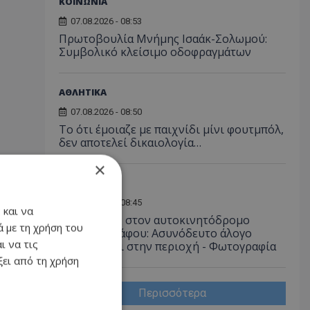
ΚΟΙΝΩΝΙΑ
07.08.2026 - 08:53
Πρωτοβουλία Μνήμης Ισαάκ-Σολωμού:
Συμβολικό κλείσιμο οδοφραγμάτων
ΑΘΛΗΤΙΚΑ
07.08.2026 - 08:50
Το ότι έμοιαζε με παιχνίδι μίνι φουτμπόλ,
δεν αποτελεί δικαιολογία…
×
ΚΟΙΝΩΝΙΑ
07.08.2026 - 08:45
 και να
Συναγερμός στον αυτοκινητόδρομο
 με τη χρήση του
Λεμεσού–Πάφου: Ασυνόδευτο άλογο
ι να τις
περιφέρεται στην περιοχή - Φωτογραφία
ει από τη χρήση
Περισσότερα