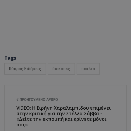
ASP.NET_SessionI
VISITOR_PRIVACY
Tags
Κύπρος Ειδήσεις
διακοπές
πακέτο
__cf_bm
ΠΡΟΗΓΟΎΜΕΝΟ ΆΡΘΡΟ
VIDEO: Η Ειρήνη Χαραλαμπίδου επιμένει
στην κριτική για την Στέλλα Σάββα -
«Δείτε την εκπομπή και κρίνετε μόνοι
σας»
__cf_bm