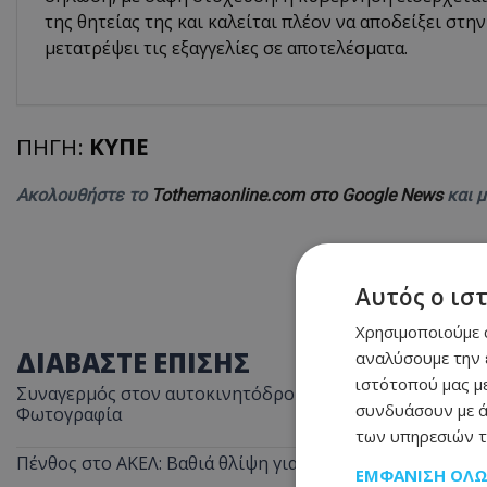
της θητείας της και καλείται πλέον να αποδείξει στην
μετατρέψει τις εξαγγελίες σε αποτελέσματα.
ΠΗΓΗ:
ΚΥΠΕ
Ακολουθήστε το
Tothemaonline.com στο Google News
και 
Αυτός ο ισ
Χρησιμοποιούμε c
ΔΙΑΒΑΣΤΕ ΕΠΙΣΗΣ
αναλύσουμε την 
ιστότοπού μας με
Συναγερμός στον αυτοκινητόδρομο Λεμεσού–Πάφου: Ασυ
συνδυάσουν με ά
Φωτογραφία
των υπηρεσιών τ
Πένθος στο ΑΚΕΛ: Βαθιά θλίψη για τον Αντρέα Νικολάου
ΕΜΦΆΝΙΣΗ ΌΛ