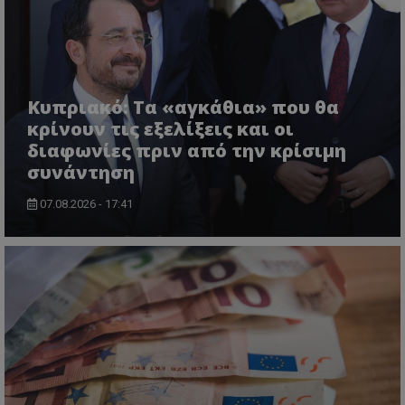
ASP.NET_SessionId
Microsoft Corporation
themasports.tothemaonline.co
Κυπριακό: Τα «αγκάθια» που θα
κρίνουν τις εξελίξεις και οι
διαφωνίες πριν από την κρίσιμη
συνάντηση
07.08.2026 - 17:41
VISITOR_PRIVACY_METADATA
YouTube
.youtube.com