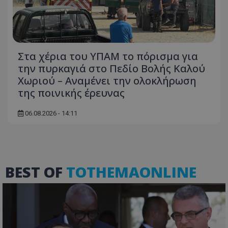
Απολύτως απαραίτητα
Απόδοσης
Στόχευσης
Λειτουργικότητας
Μη ταξινομημένα
Στα χέρια του ΥΠΑΜ το πόρισμα για
Τα απολύτως απαραίτητα cookies επιτρέπουν
την πυρκαγιά στο Πεδίο Βολής Καλού
βασικές λειτουργίες του ιστότοπου, όπως τη
σύνδεση χρήστη και τη διαχείριση λογαριασμού.
Χωριού – Αναμένει την ολοκλήρωση
Ο ιστότοπος δεν μπορεί να χρησιμοποιηθεί σωστά
της ποινικής έρευνας
χωρίς τα απολύτως απαραίτητα cookies.
Ονοματεπώνυμο
Προμηθευτής
/
Πεδίο
06.08.2026 - 14:11
usprivacy
.lifenewscy.tothemaonline.com
BEST OF
TOTHEMAONLINE