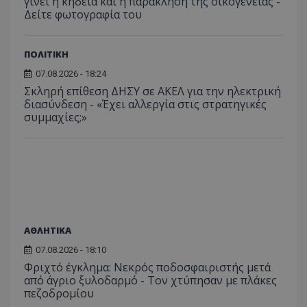
γίνει η κηδεία και η παράκληση της οικογένειάς -
οποίο 
επισκέπ
Δείτε φωτογραφία του
πρόσβα
ιστοσε
Συλλέγε
για τις
ΠΟΛΙΤΙΚΗ
του χρ
ιστοσε
07.08.2026 - 18:24
ποιες σ
έχουν 
Σκληρή επίθεση ΔΗΣΥ σε ΑΚΕΛ για την ηλεκτρική
διασύνδεση - «Έχει αλλεργία στις στρατηγικές
_ga_J7RS52TMNC
.tothemaonline.com
1 χρόνος 1
Αυτό τ
συμμαχίες;»
μήνας
χρησιμ
από το
Analyti
διατήρ
κατάσ
περιόδ
σύνδεσ
ΑΘΛΗΤΙΚΑ
07.08.2026 - 18:10
Φριχτό έγκλημα: Νεκρός ποδοσφαιριστής μετά
από άγριο ξυλοδαρμό - Τον χτύπησαν με πλάκες
πεζοδρομίου