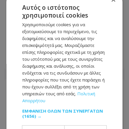
Αυτός ο ιστότοπος
χρησιμοποιεί cookies
Χρησιμοποιούμε cookies για να
εξατομικεύσουμε το περιεχόμενο, τις
Το restart Χριστοδουλίδη: Η
διαφημίσεις και να αναλύσουμε την
τελευταία ευκαιρία πριν από τη
επισκεψιμότητά μας. Μοιραζόμαστε
μεγάλη πολιτική μάχη του 2028
επίσης πληροφορίες σχετικά με τη χρήση
του ιστότοπού μας με τους συνεργάτες
07.08.2026 - 06:21
διαφήμισης και ανάλυσης, οι οποίοι
ενδέχεται να τις συνδυάσουν με άλλες
πληροφορίες που τους έχετε παράσχει ή
που έχουν συλλέξει από τη χρήση των
υπηρεσιών τους από εσάς.
Πολιτική
Απορρήτου
ΕΜΦΆΝΙΣΗ ΌΛΩΝ ΤΩΝ ΣΥΝΕΡΓΑΤΏΝ
(1656) →