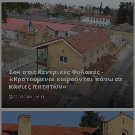
msToken
.tiktok.com
Σοκ στις Κεντρικές Φυλακές -
«Κρατούμενοι κοιμούνται πάνω σε
κάσιες πατατών»
07.08.2026 - 16:11
CookieScriptConsent
CookieScript
www.tothemaonline.com