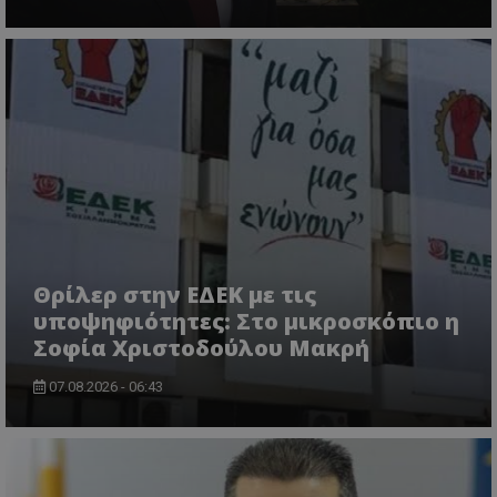
ASP.NET_SessionId
Microsoft Corporation
themasports.tothemaonline.co
Θρίλερ στην ΕΔΕΚ με τις
υποψηφιότητες: Στο μικροσκόπιο η
Σοφία Χριστοδούλου Μακρή
07.08.2026 - 06:43
VISITOR_PRIVACY_METADATA
YouTube
.youtube.com