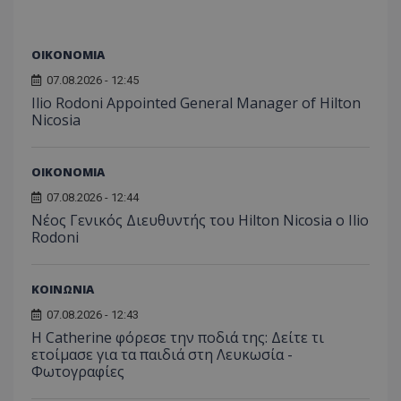
για τον
το Tw
προσδι
αναγ
συχνότ
να π
επισκέ
τον 
τον τρ
ΟΙΚΟΝΟΜΙΑ
του 
οποίο 
επισκέπ
07.08.2026 - 12:45
πρόσβα
Ilio Rodoni Appointed General Manager of Hilton
ιστοσε
Συλλέγε
Nicosia
για τις
του χρ
ιστοσε
ποιες σ
ΟΙΚΟΝΟΜΙΑ
έχουν 
07.08.2026 - 12:44
_ga_J7RS52TMNC
.tothemaonline.com
1 χρόνος 1
Αυτό τ
μήνας
χρησιμ
Νέος Γενικός Διευθυντής του Hilton Nicosia ο Ilio
από το
Rodoni
Analyti
διατήρ
κατάσ
περιόδ
ΚΟΙΝΩΝΙΑ
σύνδεσ
07.08.2026 - 12:43
Η Catherine φόρεσε την ποδιά της: Δείτε τι
ετοίμασε για τα παιδιά στη Λευκωσία -
Φωτογραφίες