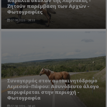
παραλία σκύλων της Λάρνακας -
Ζητούν παρέμβαση των Αρχών -
Φωτογραφίες
07.08.2026 - 08:33
msToken
.tiktok.com
Συναγερμός στον αυτοκινητόδρομο
Λεμεσού–Πάφου: Ασυνόδευτο άλογο
περιφέρεται στην περιοχή -
Φωτογραφία
CookieScriptConsent
CookieScript
www.tothemaonline.com
07.08.2026 - 08:45