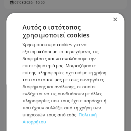
07.08.2026 - 10:50
×
Αυτός ο ιστότοπος
χρησιμοποιεί cookies
Χρησιμοποιούμε cookies για να
εξατομικεύσουμε το περιεχόμενο, τις
διαφημίσεις και να αναλύσουμε την
επισκεψιμότητά μας. Μοιραζόμαστε
επίσης πληροφορίες σχετικά με τη χρήση
του ιστότοπού μας με τους συνεργάτες
διαφήμισης και ανάλυσης, οι οποίοι
ενδέχεται να τις συνδυάσουν με άλλες
Στα χέρια της Αστυνομίας 28χρονος:
πληροφορίες που τους έχετε παράσχει ή
Εντοπίστηκε να εισέρχεται σε αυλές
που έχουν συλλέξει από τη χρήση των
κατοικιών - Τι εντοπίστηκαν στο
υπηρεσιών τους από εσάς.
Πολιτική
όχημά του
Απορρήτου