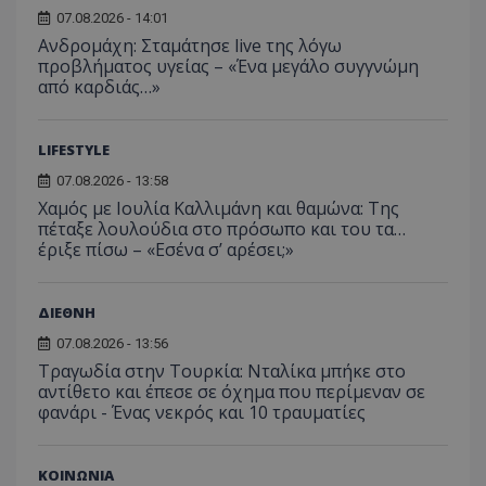
Yout
πώς ο χρήστη
αποτελ
07.08.2026 - 14:01
πλοηγείται μ
σημαντ
_fbp
2 μήνες 4
Χρησ
Meta Platform Inc.
της ιστοσελίδ
Ανδρομάχη: Σταμάτησε live της λόγω
ενημέρ
εβδομάδες
από 
.tothemaonline.com
δεδομένα αυ
την πι
προβλήματος υγείας – «Ένα μεγάλο συγγνώμη
για 
μπορούν να
χρησιμ
παρά
από καρδιάς…»
χρησιμοποιη
υπηρεσ
σειρ
για τη βελτί
ανάλυσ
διαφ
της εμπειρίας
Google
προϊ
χρήστη ή για
cookie
η υπ
αναλυτικούς
LIFESTYLE
χρησιμ
προσ
σκοπούς.
για τη
πραγ
μοναδι
07.08.2026 - 13:58
χρόν
__Secure-
.youtube.com
5 μήνες 4
χρηστώ
διαφ
Χαμός με Ιουλία Καλλιμάνη και θαμώνα: Της
ROLLOUT_TOKEN
εβδομάδες
εκχωρώ
τρίτ
πέταξε λουλούδια στο πρόσωπο και του τα…
τυχαία
ttwid
.tiktok.com
11 μήνες 4
Αυτό το cook
παραγό
έριξε πίσω – «Εσένα σ’ αρέσει;»
CEK
gml-grp.com
1 χρόνος 1
Αυτό
εβδομάδες
συνδέεται σ
αριθμό
μήνας
χρησ
με την ανάλυ
αναγνω
για 
την
πελάτη
παρα
παραμετροπο
Περιλα
των
ΔΙΕΘΝΗ
παράδοση
κάθε α
αλλη
περιεχομένου
σελίδας
του 
07.08.2026 - 13:56
βάση τις
ιστότο
την 
αλληλεπιδράσ
χρησιμ
Τραγωδία στην Τουρκία: Νταλίκα μπήκε στο
την 
των χρηστών,
για τον
για ν
αντίθετο και έπεσε σε όχημα που περίμεναν σε
χωρίς
υπολογ
την 
συγκεκριμένε
δεδομέ
φανάρι - Ένας νεκρός και 10 τραυματίες
χρήσ
λεπτομέρειες,
επισκε
παρα
γενική
περιόδ
προσ
κατηγοριοπο
σύνδεσ
περι
είναι προκλητ
καμπάνι
ΚΟΙΝΩΝΙΑ
αναφο