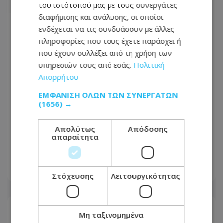
του ιστότοπού μας με τους συνεργάτες
διαφήμισης και ανάλυσης, οι οποίοι
ενδέχεται να τις συνδυάσουν με άλλες
πληροφορίες που τους έχετε παράσχει ή
που έχουν συλλέξει από τη χρήση των
υπηρεσιών τους από εσάς.
Πολιτική
Απορρήτου
ΕΜΦΆΝΙΣΗ ΌΛΩΝ ΤΩΝ ΣΥΝΕΡΓΑΤΏΝ
(1656) →
Ταξίδια: 17 μέρη που μοιάζουν
εξωπραγματικά – Κι όμως βρίσκονται
Απολύτως
Απόδοσης
απαραίτητα
στην Ευρώπη - Δες τη λίστα που έγινε
viral – Φωτογραφίες
25.07.2026 - 07:25
Στόχευσης
Λειτουργικότητας
Μη ταξινομημένα