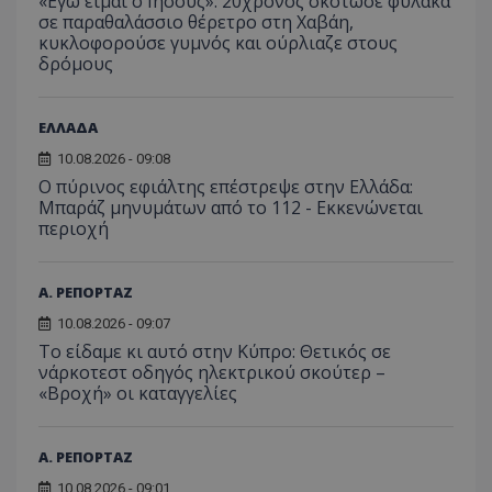
«Εγώ είμαι ο Ιησούς»: 20χρονος σκότωσε φύλακα
Analyti
σε παραθαλάσσιο θέρετρο στη Χαβάη,
διατήρ
κατάσ
κυκλοφορούσε γυμνός και ούρλιαζε στους
περιόδ
δρόμους
σύνδεσ
ΕΛΛΑΔΑ
10.08.2026 - 09:08
Ο πύρινος εφιάλτης επέστρεψε στην Ελλάδα:
Μπαράζ μηνυμάτων από το 112 - Εκκενώνεται
περιοχή
Α. ΡΕΠΟΡΤΑΖ
10.08.2026 - 09:07
Το είδαμε κι αυτό στην Κύπρο: Θετικός σε
νάρκοτεστ οδηγός ηλεκτρικού σκούτερ –
«Βροχή» οι καταγγελίες
Α. ΡΕΠΟΡΤΑΖ
10.08.2026 - 09:01