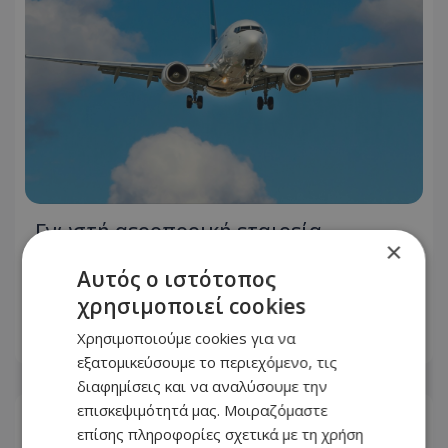
Γνωστή αεροπορική εταιρεία
×
ανακοίνωσε την έναρξη πτήσεων σε
νέο και εντυπωσιακό προορισμό -
Αυτός ο ιστότοπος
Λεπτομέρειες
χρησιμοποιεί cookies
Χρησιμοποιούμε cookies για να
25.07.2026 - 12:37
εξατομικεύσουμε το περιεχόμενο, τις
διαφημίσεις και να αναλύσουμε την
επισκεψιμότητά μας. Μοιραζόμαστε
επίσης πληροφορίες σχετικά με τη χρήση