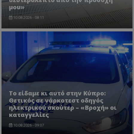
μου»
ASP.NET_SessionId
Microsoft Corporation
10.08.2026 - 08:11
lifenewscy.tothemaonline.com
Το είδαμε κι αυτό στην Κύπρο:
Θετικός σε νάρκοτεστ οδηγός
msToken
.tiktok.com
ηλεκτρικού σκούτερ – «Βροχή» οι
καταγγελίες
10.08.2026 - 09:07