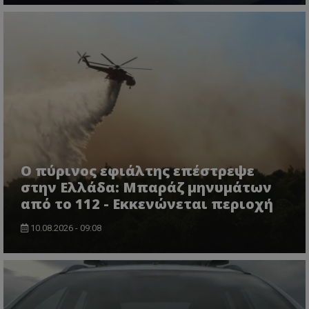
CookieScriptConsent
CookieScript
www.tothemaonline.com
Ο πύρινος εφιάλτης επέστρεψε
στην Ελλάδα: Μπαράζ μηνυμάτων
από το 112 - Εκκενώνεται περιοχή
10.08.2026 - 09:08
usprivacy
.themasports.tothemaonline.co