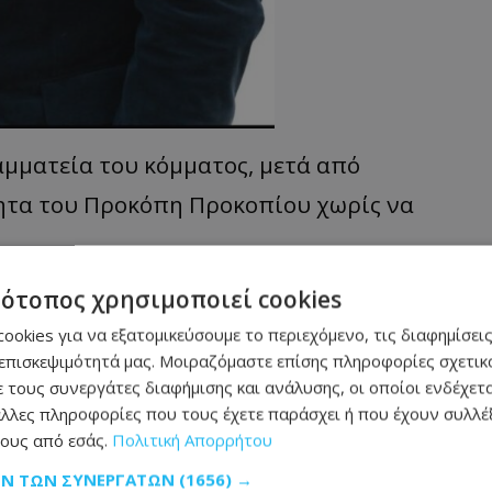
αμματεία του κόμματος, μετά από
ητα του Προκόπη Προκοπίου χωρίς να
τότοπος χρησιμοποιεί cookies
ρατικών – Η
ookies για να εξατομικεύσουμε το περιεχόμενο, τις διαφημίσεις
 και οι
επισκεψιμότητά μας. Μοιραζόμαστε επίσης πληροφορίες σχετικά
 τους συνεργάτες διαφήμισης και ανάλυσης, οι οποίοι ενδέχετα
λλες πληροφορίες που τους έχετε παράσχει ή που έχουν συλλέξ
οι νέοι διορισμοί στα
ους από εσάς.
Πολιτική Απορρήτου
 μετά και την υπόθεση
 στην απόφαση να
ΩΝ ΤΩΝ ΣΥΝΕΡΓΑΤΏΝ
(1656) →