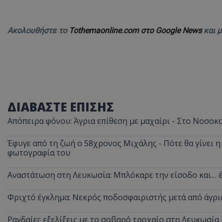
ASP.NET_SessionI
Ακολουθήστε το
Tothemaonline.com στο Google News
και 
VISITOR_PRIVACY
ΔΙΑΒΑΣΤΕ ΕΠΙΣΗΣ
Απόπειρα φόνου: Άγρια επίθεση με μαχαίρι - Στο Νοσοκ
Έφυγε από τη ζωή ο 58χρονος Μιχάλης - Πότε θα γίνει η 
φωτογραφία του
__cf_bm
Αναστάτωση στη Λευκωσία: Μπλόκαρε την είσοδο και… έ
Φριχτό έγκλημα: Νεκρός ποδοσφαιριστής μετά από άγρι
__cf_bm
Ραγδαίες εξελίξεις με το σοβαρό τροχαίο στη Λευκωσία