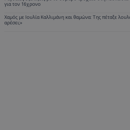
για τον 16χρονο
Χαμός με Ιουλία Καλλιμάνη και θαμώνα: Της πέταξε λουλ
αρέσει;»
ASP.NET_SessionI
msToken
CookieScriptConse