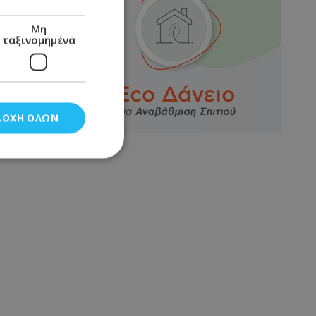
Μη
ταξινομημένα
ΔΟΧΉ ΌΛΩΝ
νομημένα
στη και τη
τητα cookies.
αποθηκεύει το
θεσης του χρήστη
 παρακολούθηση και
τα σύμφωνα με τον
ρρήτου των
ειών.