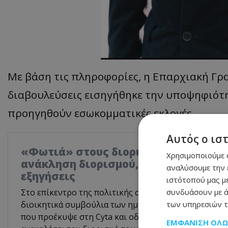
Με βάση τις πληροφορίες, η Επαρχιακή Γρ
διαβουλεύσεις εισηγήθηκε την υποψηφιότ
προηγηθούν εσωκομματικές εκλογές.
Αυτός ο ισ
«Φωτιά» στους διορισμούς των ημικ
Χρησιμοποιούμε c
ανάκληση διορισμού, το ασυμβίβαστο
αναλύσουμε την 
εξηγήσεις
ιστότοπού μας με
συνδυάσουν με ά
Στο επίκεντρο της πολιτικής συζήτησης βρίσκονται 
των υπηρεσιών τ
διοικητικά συμβούλια των ημικρατικών οργανισμών,
που προέκυψε στη Cyta και οδήγησε την Κυβέρνηση
ΕΜΦΆΝΙΣΗ ΌΛ