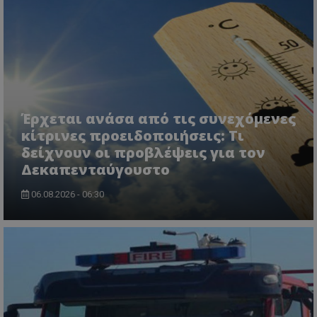
msToken
.tiktok.com
Έρχεται ανάσα από τις συνεχόμενες
κίτρινες προειδοποιήσεις: Τι
δείχνουν οι προβλέψεις για τον
Δεκαπενταύγουστο
06.08.2026 - 06:30
CookieScriptConsent
CookieScript
www.tothemaonline.com