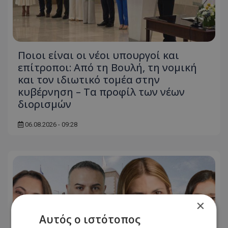
Ποιοι είναι οι νέοι υπουργοί και
επίτροποι: Από τη Βουλή, τη νομική
και τον ιδιωτικό τομέα στην
κυβέρνηση – Τα προφίλ των νέων
διορισμών
06.08.2026 - 09:28
×
Αυτός ο ιστότοπος