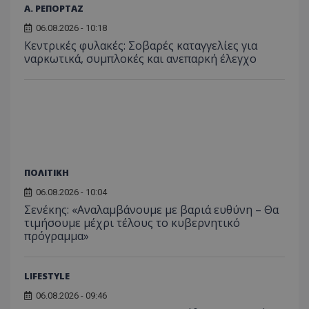
ιστοσε
Α. ΡΕΠΟΡΤΑΖ
Συλλέγε
για τις
06.08.2026 - 10:18
του χρ
ιστοσε
Κεντρικές φυλακές: Σοβαρές καταγγελίες για
ποιες σ
ναρκωτικά, συμπλοκές και ανεπαρκή έλεγχο
έχουν 
_ga_J7RS52TMNC
.tothemaonline.com
1 χρόνος 1
Αυτό τ
μήνας
χρησιμ
από το
Analyti
διατήρ
κατάσ
περιόδ
σύνδεσ
ΠΟΛΙΤΙΚΗ
06.08.2026 - 10:04
Σενέκης: «Αναλαμβάνουμε με βαριά ευθύνη – Θα
τιμήσουμε μέχρι τέλους το κυβερνητικό
πρόγραμμα»
LIFESTYLE
06.08.2026 - 09:46