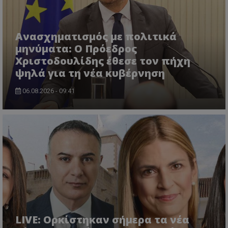
Ανασχηματισμός με πολιτικά
μηνύματα: Ο Πρόεδρος
Χριστοδουλίδης έθεσε τον πήχη
ψηλά για τη νέα κυβέρνηση
06.08.2026 - 09:41
VISITOR_PRIVACY_METADATA
YouTube
.youtube.com
LIVE: Ορκίστηκαν σήμερα τα νέα