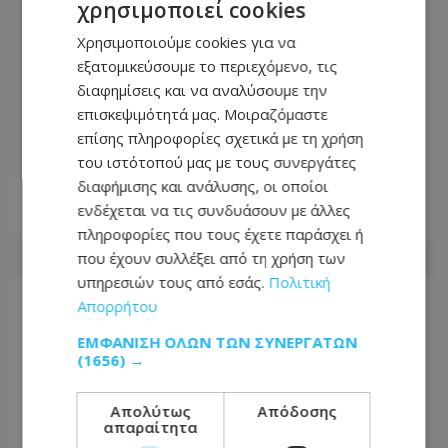
χρησιμοποιεί cookies
Χρησιμοποιούμε cookies για να
εξατομικεύσουμε το περιεχόμενο, τις
διαφημίσεις και να αναλύσουμε την
επισκεψιμότητά μας. Μοιραζόμαστε
LIVE: Ορκίστηκαν σήμερα τα νέα μέλη
επίσης πληροφορίες σχετικά με τη χρήση
της κυβέρνησης - Ξεκινά η επόμενη
του ιστότοπού μας με τους συνεργάτες
ημέρα του ανασχηματισμού
διαφήμισης και ανάλυσης, οι οποίοι
ενδέχεται να τις συνδυάσουν με άλλες
06.08.2026 - 09:26
πληροφορίες που τους έχετε παράσχει ή
που έχουν συλλέξει από τη χρήση των
υπηρεσιών τους από εσάς.
Πολιτική
Απορρήτου
ΕΜΦΆΝΙΣΗ ΌΛΩΝ ΤΩΝ ΣΥΝΕΡΓΑΤΏΝ
(1656) →
Απολύτως
Απόδοσης
απαραίτητα