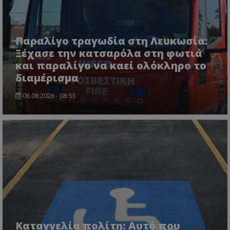
Παραλίγο τραγωδία στη Λευκωσία:
Ξέχασε την κατσαρόλα στη φωτιά
και παραλίγο να καεί ολόκληρο το
usprivacy
.themasports.tothemaonline.co
διαμέρισμα
06.08.2026 - 08:55
Προμηθευτής
Ονοματεπώνυμο
Λήξη
Περιγραφή
Προμηθευτής
/
Πεδίο
/
Ονοματεπώνυμο
Λήξη
Περιγραφή
Πεδίο
Προμηθευτής
/
Καταγγελία πολίτη: Αυτό που
Ονοματεπώνυμο
Λήξη
Περιγ
A_1283
gml-grp.com
2 μήνες 4
Αυτό το cook
Πεδίο