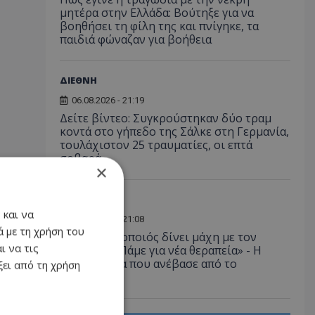
μητέρα στην Ελλάδα: Βούτηξε για να
βοηθήσει τη φίλη της και πνίγηκε, τα
παιδιά φώναζαν για βοήθεια
ΔΙΕΘΝΗ
06.08.2026 - 21:19
Δείτε βίντεο: Συγκρούστηκαν δύο τραμ
κοντά στο γήπεδο της Σάλκε στη Γερμανία,
τουλάχιστον 25 τραυματίες, οι επτά
σοβαρά
×
LIFESTYLE
 και να
06.08.2026 - 21:08
 με τη χρήση του
Έλληνας ηθοποιός δίνει μάχη με τον
ι να τις
καρκίνο - «Πάμε για νέα θεραπεία» - Η
φωτογραφία που ανέβασε από το
ει από τη χρήση
νοσοκομείο