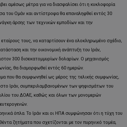
βει αμέσως μέτρα για να διασφαλίσει ότι η κυκλοφορία
d
συνεδρία
Αυτό το cookie 
Microsoft Corporation
Doubleclick και
themasports.tothemaonline.com
α του Ομάν και αντίστροφα θα επαναληφθεί εντός 30
πληροφορίες σχ
με τον οποίο ο 
νάγκη άρσης των τεχνικών εμποδίων και την
χρησιμοποιεί το
τυχόν διαφημίσ
έχει δει ο τελικ
επισκεφθεί τον 
 εταίρους τους, να καταρτίσουν ένα ολοκληρωμένο σχέδιο,
_METADATA
5 μήνες 4
Αυτό το cookie 
YouTube
εβδομάδες
για να αποθηκεύ
.youtube.com
κατάσταση και την οικονομική ανάπτυξη του Ιράν,
συγκατάθεση το
επιλογές απορρ
στον 300 δισεκατομμυρίων δολαρίων. Ο μηχανισμός
αλληλεπίδρασή 
ιστοσελίδα. Κα
ωνίας, θα διαμορφωθεί εντός 60 ημερών.
σχετικά με τη 
επισκέπτη σχετι
πολιτικές και ρ
μμα που θα συμφωνηθεί ως μέρος της τελικής συμφωνίας,
απορρήτου, εξα
οι προτιμήσεις 
ς στο Ιράν, συμπεριλαμβανομένων των ψηφισμάτων του
μελλοντικές συν
ουλίου του ΔΟΑΕ, καθώς και όλων των μονομερών
29 λεπτά 58
Αυτό το cookie 
Cloudflare Inc.
δευτερόλεπτα
για τη διάκρισ
.onesignal.com
ευτερογενών.
και ρομπότ. Αυτ
για τον ιστότοπ
κάνει έγκυρες α
ηνικά όπλα. Το Ιράν και οι ΗΠΑ συμφώνησαν ότι η τύχη του
τη χρήση του ι
θέντα ζητήματα που σχετίζονται με τον πυρηνικό τομέα,
29 λεπτά 59
Αυτό το cookie 
Cloudflare Inc.