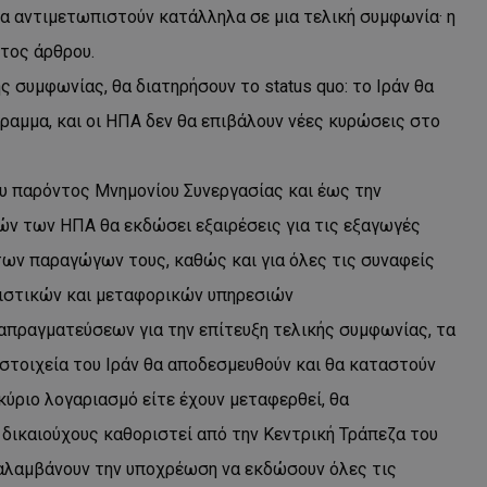
δευτερόλεπτα
για τη διάκρισ
.twitter.com
α αντιμετωπιστούν κατάλληλα σε μια τελική συμφωνία· η
και ρομπότ. Αυτ
για τον ιστότοπ
κάνει έγκυρες α
ντος άρθρου.
τη χρήση του ι
ς συμφωνίας, θα διατηρήσουν το status quo: το Ιράν θα
d
συνεδρία
Αυτό το cookie 
Microsoft Corporation
Doubleclick και
lifenewscy.tothemaonline.com
γραμμα, και οι ΗΠΑ δεν θα επιβάλουν νέες κυρώσεις στο
πληροφορίες σχ
με τον οποίο ο 
χρησιμοποιεί το
τυχόν διαφημίσ
έχει δει ο τελικ
υ παρόντος Μνημονίου Συνεργασίας και έως την
επισκεφθεί τον 
ών των ΗΠΑ θα εκδώσει εξαιρέσεις για τις εξαγωγές
.tiktok.com
1 εβδομάδα 3
Αυτό το cookie 
μέρες
για σκοπούς τα
των παραγώγων τους, καθώς και για όλες τις συναφείς
ασφάλειας, εξα
χρήστες παραμέ
ιστικών και μεταφορικών υπηρεσιών
και τα δεδομένα
εξασφαλισμένα
περιηγούνται μ
ιαπραγματεύσεων για την επίτευξη τελικής συμφωνίας, τα
ιστοσελίδας ή 
τις υπηρεσίες τ
στοιχεία του Ιράν θα αποδεσμευθούν και θα καταστούν
nt
4 εβδομάδες
Αυτό το cookie 
CookieScript
κύριο λογαριασμό είτε έχουν μεταφερθεί, θα
2 μέρες
από την υπηρεσί
www.tothemaonline.com
Script.com για 
δικαιούχους καθοριστεί από την Κεντρική Τράπεζα του
προτιμήσεις συ
επισκέπτη Είναι
banner cookie 
αναλαμβάνουν την υποχρέωση να εκδώσουν όλες τις
να λειτουργεί σ