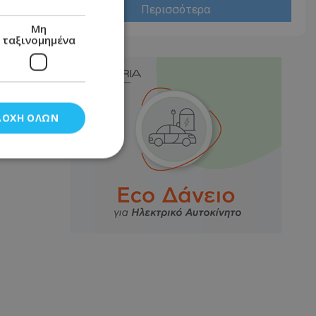
Περισσότερα
Μη
ταξινομημένα
ΔΟΧΉ ΌΛΩΝ
νομημένα
στη και τη
τητα cookies.
αποθηκεύει το
θεσης του χρήστη
 παρακολούθηση και
τα σύμφωνα με τον
ρρήτου των
ειών.