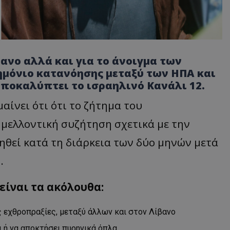
βανο αλλά και για το άνοιγμα των
ημόνιο κατανόησης μεταξύ των ΗΠΑ και
 αποκαλύπτει το ισραηλινό Κανάλι 12.
ίνει ότι ότι το ζήτημα του
μελλοντική συζήτηση σχετικά με την
ηθεί κατά τη διάρκεια των δύο μηνών μετά
.
είναι τα ακόλουθα:
ις εχθροπραξίες, μεταξύ άλλων και στον Λίβανο
ι ή να αποκτήσει πυρηνικά όπλα