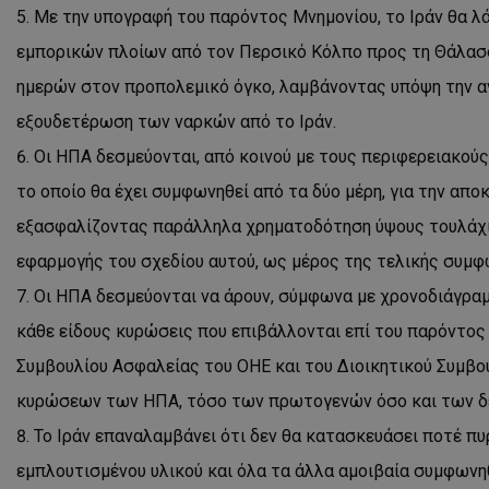
Με την υπογραφή του παρόντος Μνημονίου, το Ιράν θα λά
ASP.NET_SessionI
εμπορικών πλοίων από τον Περσικό Κόλπο προς τη Θάλασσ
ημερών στον προπολεμικό όγκο, λαμβάνοντας υπόψη την α
εξουδετέρωση των ναρκών από το Ιράν.
Οι ΗΠΑ δεσμεύονται, από κοινού με τους περιφερειακούς
VISITOR_PRIVACY
το οποίο θα έχει συμφωνηθεί από τα δύο μέρη, για την απο
εξασφαλίζοντας παράλληλα χρηματοδότηση ύψους τουλάχι
εφαρμογής του σχεδίου αυτού, ως μέρος της τελικής συμφ
Οι ΗΠΑ δεσμεύονται να άρουν, σύμφωνα με χρονοδιάγρα
κάθε είδους κυρώσεις που επιβάλλονται επί του παρόντο
Συμβουλίου Ασφαλείας του ΟΗΕ και του Διοικητικού Συμβ
__cf_bm
κυρώσεων των ΗΠΑ, τόσο των πρωτογενών όσο και των δ
Το Ιράν επαναλαμβάνει ότι δεν θα κατασκευάσει ποτέ πυρ
εμπλουτισμένου υλικού και όλα τα άλλα αμοιβαία συμφωνη
__cf_bm