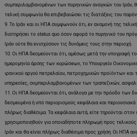
συμπεριλαμβανομένων των πυρηνικών αναγκών του Ιράν, θ
τελική συμφωνία θα επιβεβαιώσει τις διατάξεις του παρό
Το Ιράν και οι ΗΠΑ συμφωνούν ότι, εν αναμονή της τελική
ASP.NET_SessionI
διατηρήσει το status quo όσον αφορά το πυρηνικό του πρό
Ιράν ούτε θα ενισχύσουν τις δυνάμεις τους στην περιοχή.
Οι ΗΠΑ δεσμεύονται ότι, αμέσως μετά την υπογραφή το
ημερομηνία άρσης των κυρώσεων, το Υπουργείο Οικονομικ
msToken
ιρανικού αργού πετρελαίου, πετροχημικών προϊόντων και 
υπηρεσίες, συμπεριλαμβανομένων των τραπεζικών, ασφαλ
Οι ΗΠΑ δεσμεύονται ότι, ανάλογα με την πρόοδο των δ
δεσμευμένα ή υπό περιορισμούς κεφάλαια και περιουσιακά 
CookieScriptConse
πλήρως διαθέσιμα. Τα κεφάλαια αυτά, είτε τηρούνται στον 
χρησιμοποιηθούν για οποιαδήποτε πληρωμή προς τελικούς 
Ιράν και θα είναι πλήρως διαθέσιμα προς χρήση. Οι ΗΠΑ 