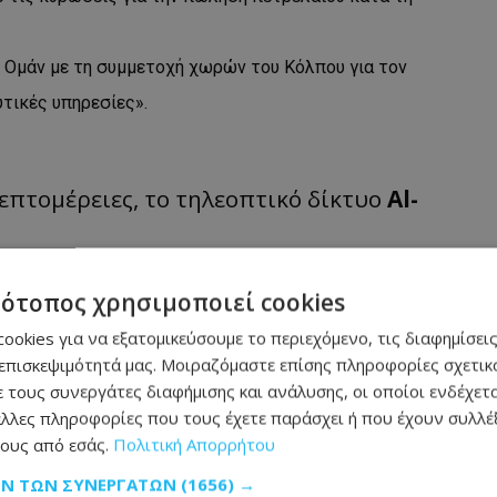
υ Ομάν με τη συμμετοχή χωρών του Κόλπου για τον
υτικές υπηρεσίες».
λεπτομέρειες, το τηλεοπτικό δίκτυο
Al-
τότοπος χρησιμοποιεί cookies
ookies για να εξατομικεύσουμε το περιεχόμενο, τις διαφημίσεις
τα: Ο Πρόεδρος
επισκεψιμότητά μας. Μοιραζόμαστε επίσης πληροφορίες σχετικά
 για τη νέα
 τους συνεργάτες διαφήμισης και ανάλυσης, οι οποίοι ενδέχετα
λλες πληροφορίες που τους έχετε παράσχει ή που έχουν συλλέξ
ους από εσάς.
Πολιτική Απορρήτου
υς νέους Υπουργούς
ΩΝ ΤΩΝ ΣΥΝΕΡΓΑΤΏΝ
(1656) →