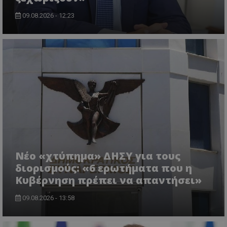
09.08.2026 - 12:23
ASP.NET_SessionId
Microsoft Corporation
themasports.tothemaonline.co
Νέο «χτύπημα» ΔΗΣΥ για τους
διορισμούς: «6 ερωτήματα που η
Κυβέρνηση πρέπει να απαντήσει»
09.08.2026 - 13:58