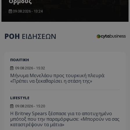
Ορμούζ
09.08.2026 - 13:24
CookieScriptConsent
CookieScript
ΡΟΗ
ΕΙΔΗΣΕΩΝ
www.tothemaonline.com
ΠΟΛΙΤΙΚΗ
09.08.2026 - 15:32
Μήνυμα Μενελάου προς τουρκική πλευρά:
«Πρέπει να ξεκαθαρίσει η στάση της»
LIFESTYLE
usprivacy
.themasports.tothemaonline.co
09.08.2026 - 15:20
Η Britney Spears ξέσπασε για το αποτυχημένο
μπότοξ που την παραμόρφωσε: «Μπορούν να σας
καταστρέψουν τα μάτια»