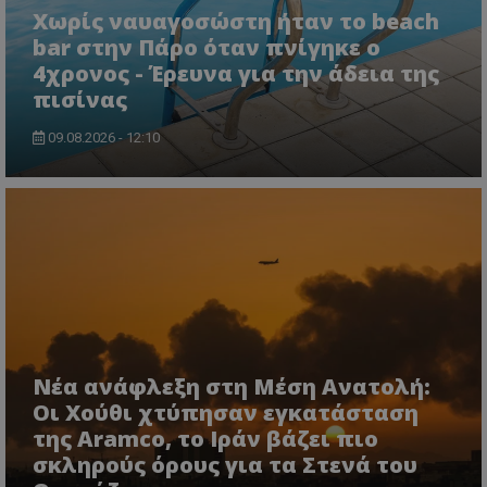
lifenewscy.tothemaonline.com
Χωρίς ναυαγοσώστη ήταν το beach
bar στην Πάρο όταν πνίγηκε ο
4χρονος - Έρευνα για την άδεια της
πισίνας
09.08.2026 - 12:10
msToken
.tiktok.com
Νέα ανάφλεξη στη Μέση Ανατολή:
Οι Χούθι χτύπησαν εγκατάσταση
της Aramco, το Ιράν βάζει πιο
σκληρούς όρους για τα Στενά του