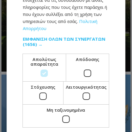
ενδέχεται να τις συνδυάσουν με άλλες
πληροφορίες που τους έχετε παράσχει ή
που έχουν συλλέξει από τη χρήση των
υπηρεσιών τους από εσάς.
Πολιτική
Απορρήτου
Η προεδρική μάχη άρχισε- Το
μεγάλο παζλ των συμμαχιών και η
ΕΜΦΆΝΙΣΗ ΌΛΩΝ ΤΩΝ ΣΥΝΕΡΓΑΤΏΝ
μετακίνηση των κομματικών
(1656) →
ισορροπιών
Απολύτως
Απόδοσης
09.08.2026 - 07:18
απαραίτητα
Στόχευσης
Λειτουργικότητας
Μη ταξινομημένα