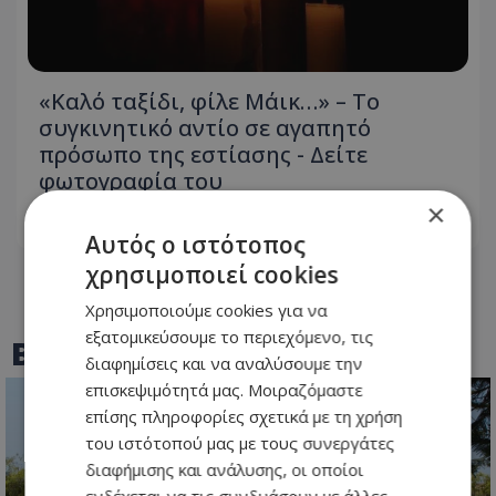
«Καλό ταξίδι, φίλε Μάικ…» – Το
συγκινητικό αντίο σε αγαπητό
πρόσωπο της εστίασης - Δείτε
φωτογραφία του
×
09.08.2026 - 08:34
Αυτός ο ιστότοπος
χρησιμοποιεί cookies
Χρησιμοποιούμε cookies για να
εξατομικεύσουμε το περιεχόμενο, τις
BEST OF
TOTHEMAONLINE
διαφημίσεις και να αναλύσουμε την
επισκεψιμότητά μας. Μοιραζόμαστε
επίσης πληροφορίες σχετικά με τη χρήση
του ιστότοπού μας με τους συνεργάτες
διαφήμισης και ανάλυσης, οι οποίοι