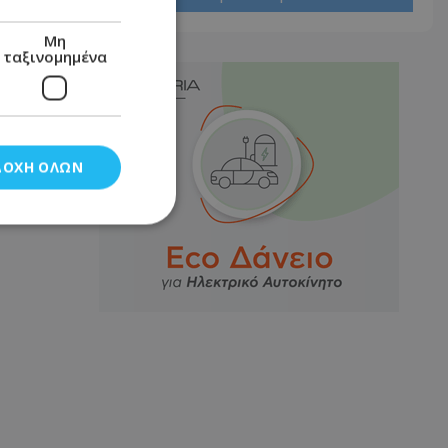
Μη
ταξινομημένα
ΔΟΧΉ ΌΛΩΝ
νομημένα
στη και τη
τητα cookies.
αποθηκεύει το
θεσης του χρήστη
 παρακολούθηση και
τα σύμφωνα με τον
ρρήτου των
ειών.