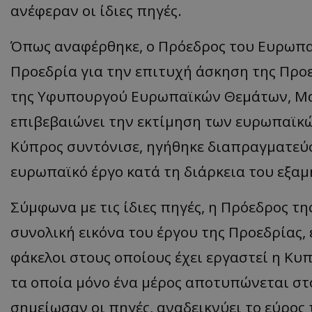
ανέφεραν οι ίδιες πηγές.
ASP.NET_SessionI
Όπως αναφέρθηκε, ο Πρόεδρος του Ευρωπ
Προεδρία για την επιτυχή άσκηση της Προε
της Υφυπουργού Ευρωπαϊκών Θεμάτων, Μα
VISITOR_PRIVACY
επιβεβαιώνει την εκτίμηση των ευρωπαϊκώ
Κύπρος συντόνισε, ηγήθηκε διαπραγματεύσ
ευρωπαϊκό έργο κατά τη διάρκεια του εξαμ
Σύμφωνα με τις ίδιες πηγές, η Πρόεδρος 
συνολική εικόνα του έργου της Προεδρίας,
__cf_bm
φάκελοι στους οποίους έχει εργαστεί η Κυ
τα οποία μόνο ένα μέρος αποτυπώνεται στ
σημείωσαν οι πηγές, αναδεικνύει το εύρος 
__cf_bm