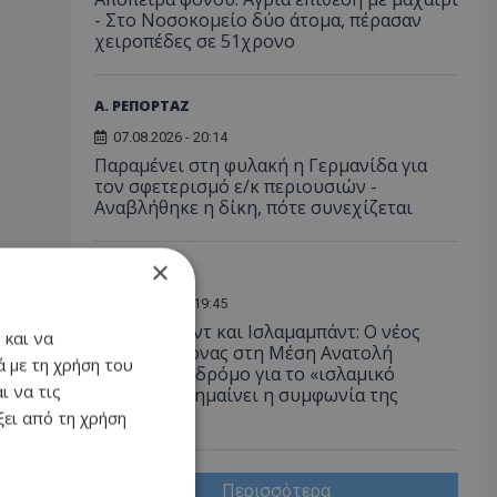
- Στο Νοσοκομείο δύο άτομα, πέρασαν
χειροπέδες σε 51χρονο
Α. ΡΕΠΟΡΤΑΖ
07.08.2026 - 20:14
Παραμένει στη φυλακή η Γερμανίδα για
τον σφετερισμό ε/κ περιουσιών -
Αναβλήθηκε η δίκη, πότε συνεχίζεται
×
ΔΙΕΘΝΗ
07.08.2026 - 19:45
Άγκυρα, Ριάντ και Ισλαμαμπάντ: Ο νέος
 και να
ισχυρός άξονας στη Μέση Ανατολή
 με τη χρήση του
ανοίγει τον δρόμο για το «ισλαμικό
ι να τις
ΝΑΤΟ», τι σημαίνει η συμφωνία της
Μέκκας
ει από τη χρήση
Περισσότερα