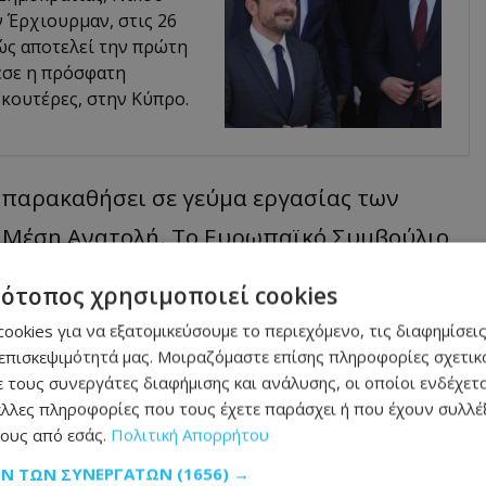
 Έρχιουρμαν, στις 26
ώς αποτελεί την πρώτη
εσε η πρόσφατη
κουτέρες, στην Κύπρο.
 παρακαθήσει σε γεύμα εργασίας των
η Μέση Ανατολή. Το Ευρωπαϊκό Συμβούλιο
, καταπολέμησης της διακίνησης
τότοπος χρησιμοποιεί cookies
τα κοινού ευρωπαϊκού ενδιαφέροντος.
ookies για να εξατομικεύσουμε το περιεχόμενο, τις διαφημίσεις
επισκεψιμότητά μας. Μοιραζόμαστε επίσης πληροφορίες σχετικά
, την Παρασκευή, ο Πρόεδρος της
 τους συνεργάτες διαφήμισης και ανάλυσης, οι οποίοι ενδέχετα
ξη Τύπου με τους Προέδρους του
λλες πληροφορίες που τους έχετε παράσχει ή που έχουν συλλέξ
ους από εσάς.
Πολιτική Απορρήτου
και της Ευρωπαϊκής Επιτροπής, Ούρσουλα
ΩΝ ΤΩΝ ΣΥΝΕΡΓΑΤΏΝ
(1656) →