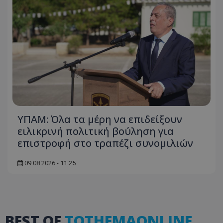
Ονοματεπώνυμο
Προμηθευτής
/
Πεδίο
usprivacy
.lifenewscy.tothemaonline.com
ΥΠΑΜ: Όλα τα μέρη να επιδείξουν
ASP.NET_SessionId
Microsoft Corporation
ειλικρινή πολιτική βούληση για
themasports.tothemaonline.co
επιστροφή στο τραπέζι συνομιλιών
09.08.2026 - 11:25
BEST OF
TOTHEMAONLINE