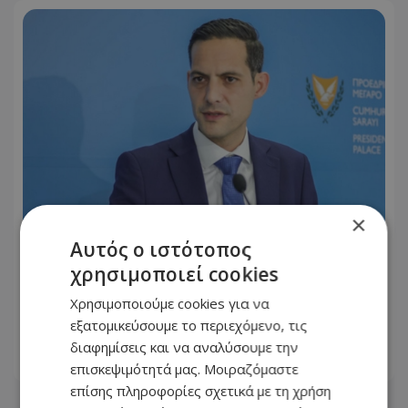
×
Αυτός ο ιστότοπος
«Μπορούν να συντονίσουν και την
χρησιμοποιεί cookies
ώρα έκδοσης των ανακοινώσεών
τους» - Καυστική απάντηση
Χρησιμοποιούμε cookies για να
Λετυμπιώτη σε ΔΗΣΥ και ΑΚΕΛ
εξατομικεύσουμε το περιεχόμενο, τις
διαφημίσεις και να αναλύσουμε την
09.08.2026 - 13:14
επισκεψιμότητά μας. Μοιραζόμαστε
επίσης πληροφορίες σχετικά με τη χρήση