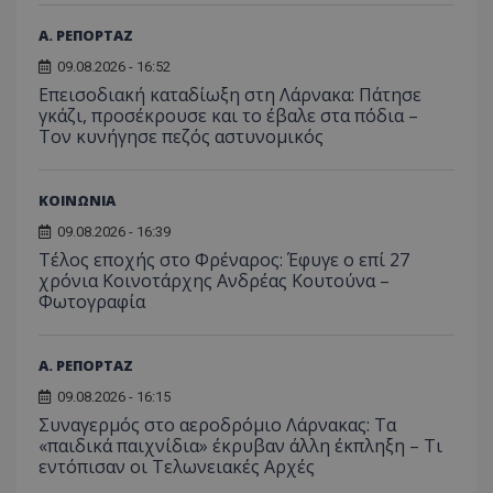
αναφ
εμπειρίας του
χρήστη ή στη
_ga_ECPYT7ERET
.tothemaonline.com
1 χρόνος 1
Αυτό τ
Α. ΡΕΠΟΡΤΑΖ
YSC
συνεδρία
Αυτό
Google LLC
παρακολούθη
μήνας
χρησιμ
έχει 
.youtube.com
της συμπερι
από το
από 
09.08.2026 - 16:52
του χρήστη γ
Analyti
για ν
ανάλυση των
διατήρ
Επεισοδιακή καταδίωξη στη Λάρνακα: Πάτησε
παρα
επιδόσεων.
κατάσ
γκάζι, προσέκρουσε και το έβαλε στα πόδια –
προβ
περιόδ
ενσω
Τον κυνήγησε πεζός αστυνομικός
σύνδεσ
βίντε
C
1 μήνας
Αυτό τ
Adform
guest_id
1 χρόνος 1
Αυτό
Twitter Inc.
χρησιμ
.adform.net
μήνας
ρυθμ
.twitter.com
ΚΟΙΝΩΝΙΑ
για τον
το Tw
προσδι
αναγ
συχνότ
09.08.2026 - 16:39
να π
επισκέ
τον 
Τέλος εποχής στο Φρέναρος: Έφυγε ο επί 27
τον τρ
του 
οποίο 
χρόνια Κοινοτάρχης Ανδρέας Κουτούνα –
επισκέπ
Φωτογραφία
πρόσβα
ιστοσε
Συλλέγε
για τις
Α. ΡΕΠΟΡΤΑΖ
του χρ
ιστοσε
09.08.2026 - 16:15
ποιες σ
έχουν 
Συναγερμός στο αεροδρόμιο Λάρνακας: Τα
«παιδικά παιχνίδια» έκρυβαν άλλη έκπληξη – Τι
_ga_J7RS52TMNC
.tothemaonline.com
1 χρόνος 1
Αυτό τ
μήνας
χρησιμ
εντόπισαν οι Τελωνειακές Αρχές
από το