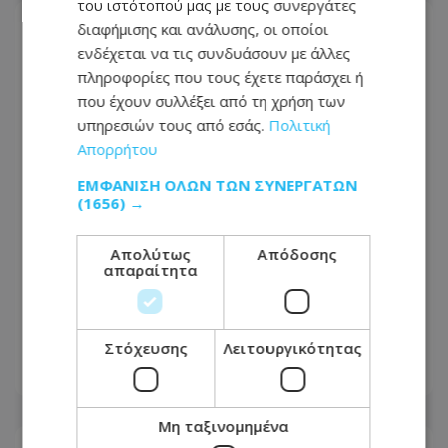
του ιστότοπού μας με τους συνεργάτες
διαφήμισης και ανάλυσης, οι οποίοι
ενδέχεται να τις συνδυάσουν με άλλες
πληροφορίες που τους έχετε παράσχει ή
που έχουν συλλέξει από τη χρήση των
υπηρεσιών τους από εσάς.
Πολιτική
Απορρήτου
ΕΜΦΆΝΙΣΗ ΌΛΩΝ ΤΩΝ ΣΥΝΕΡΓΑΤΏΝ
(1656) →
Απολύτως
Απόδοσης
απαραίτητα
«Πυρά» ΔΗΣΥ κατά Χριστοδουλίδη:
«Απαράδεκτες, προσβλητικές και
εξόχως διχαστικές αναφορές»
Στόχευσης
Λειτουργικότητας
09.08.2026 - 11:44
Μη ταξινομημένα