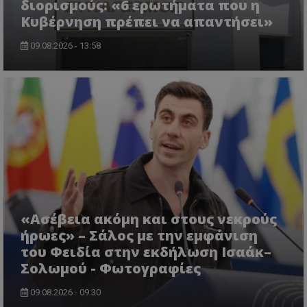
διορισμούς: «6 ερωτήματα που η
Κυβέρνηση πρέπει να απαντήσει»
09.08.2026 - 13:58
CookieScriptConsent
CookieScript
www.tothemaonline.com
«Ασέβεια ακόμη και στους νεκρούς
ήρωες» – Σάλος με την εμφάνιση
του Φειδία στην εκδήλωση Ισαάκ–
Σολωμού - Φωτογραφίες
usprivacy
.themasports.tothemaonline.co
09.08.2026 - 09:30