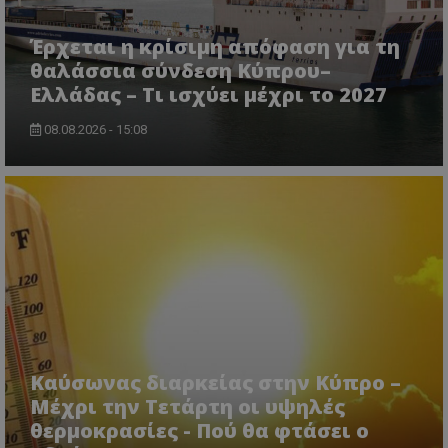
www.tothemaonline.com
Έρχεται η κρίσιμη απόφαση για τη
θαλάσσια σύνδεση Κύπρου–
Ελλάδας – Τι ισχύει μέχρι το 2027
08.08.2026 - 15:08
usprivacy
.themasports.tothemaonline.co
Καύσωνας διαρκείας στην Κύπρο –
Μέχρι την Τετάρτη οι υψηλές
θερμοκρασίες - Πού θα φτάσει ο