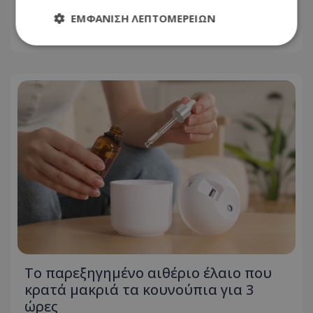
σωστά και με ασφάλεια
ΕΜΦΆΝΙΣΗ ΛΕΠΤΟΜΕΡΕΙΏΝ
06.08.2026 - 20:11
Απολύτως απαραίτητα
Απόδοσης
Στόχευσης
Λειτουργικότητας
Μη ταξινομημένα
Τα απολύτως απαραίτητα cookies επιτρέπουν
βασικές λειτουργίες του ιστότοπου, όπως τη
σύνδεση χρήστη και τη διαχείριση λογαριασμού.
Ο ιστότοπος δεν μπορεί να χρησιμοποιηθεί σωστά
χωρίς τα απολύτως απαραίτητα cookies.
Ονοματεπώνυμο
Προμηθευτής
/
Πεδίο
usprivacy
.lifenewscy.tothemaonline.com
Το παρεξηγημένο αιθέριο έλαιο που
κρατά μακριά τα κουνούπια για 3
ώρες