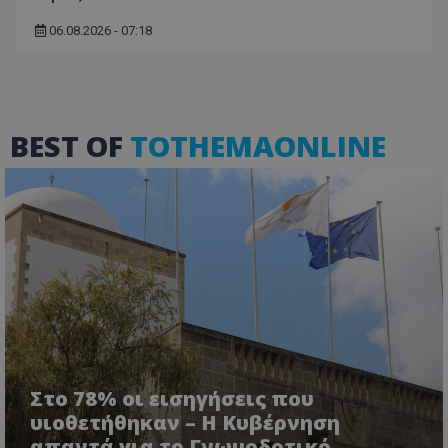
06.08.2026 - 07:18
ASP.NET_SessionId
Microsoft Corporation
themasports.tothemaonline.co
BEST OF
TOTHEMAONLINE
VISITOR_PRIVACY_METADATA
YouTube
.youtube.com
Στο 78% οι εισηγήσεις που
υιοθετήθηκαν – Η Κυβέρνηση
απαντά για το Γνωμοδοτικό