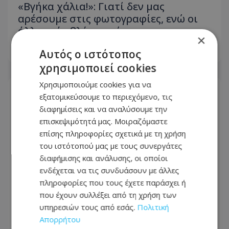
«Βγήκα χάλια!»: Γιατί δεν μας
αρέσουμε στις φωτογραφίες, ενώ οι
άλλοι μάς βλέπουν όμορφους
×
Αυτός ο ιστότοπος
07.08.2026 - 13:34
χρησιμοποιεί cookies
Χρησιμοποιούμε cookies για να
εξατομικεύσουμε το περιεχόμενο, τις
διαφημίσεις και να αναλύσουμε την
επισκεψιμότητά μας. Μοιραζόμαστε
επίσης πληροφορίες σχετικά με τη χρήση
του ιστότοπού μας με τους συνεργάτες
διαφήμισης και ανάλυσης, οι οποίοι
ενδέχεται να τις συνδυάσουν με άλλες
πληροφορίες που τους έχετε παράσχει ή
που έχουν συλλέξει από τη χρήση των
υπηρεσιών τους από εσάς.
Πολιτική
Απορρήτου
Κρύο ντους ή χλιαρό; Το λάθος που