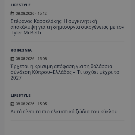
.adform.net
μήνας
ρυθμ
.twitter.com
για τον
LIFESTYLE
το Tw
προσδι
αναγ
συχνότ
08.08.2026 - 15:12
να π
επισκέ
τον 
Στέφανος Κασσελάκης: Η συγκινητική
τον τρ
του 
οποίο 
αποκάλυψη για τη δηµιουργία οικογένειας με τον
επισκέπ
Tyler McBeth
πρόσβα
ιστοσε
Συλλέγε
για τις
ΚΟΙΝΩΝΙΑ
του χρ
ιστοσε
08.08.2026 - 15:08
ποιες σ
έχουν 
Έρχεται η κρίσιμη απόφαση για τη θαλάσσια
σύνδεση Κύπρου–Ελλάδας – Τι ισχύει μέχρι το
_ga_J7RS52TMNC
.tothemaonline.com
1 χρόνος 1
Αυτό τ
μήνας
χρησιμ
2027
από το
Analyti
διατήρ
κατάσ
LIFESTYLE
περιόδ
σύνδεσ
08.08.2026 - 15:05
Αυτά είναι τα πιο ελκυστικά ζώδια του κύκλου