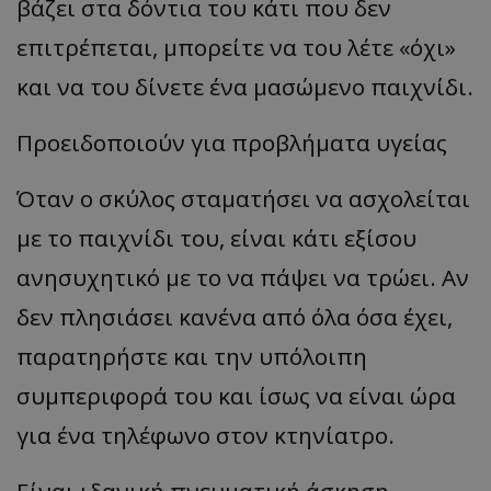
βάζει στα δόντια του κάτι που δεν
επιτρέπεται, μπορείτε να του λέτε «όχι»
και να του δίνετε ένα μασώμενο παιχνίδι.
Προειδοποιούν για προβλήματα υγείας
Όταν ο σκύλος σταματήσει να ασχολείται
με το παιχνίδι του, είναι κάτι εξίσου
ανησυχητικό με το να πάψει να τρώει. Αν
δεν πλησιάσει κανένα από όλα όσα έχει,
παρατηρήστε και την υπόλοιπη
συμπεριφορά του και ίσως να είναι ώρα
για ένα τηλέφωνο στον κτηνίατρο.
Είναι ιδανική πνευματική άσκηση