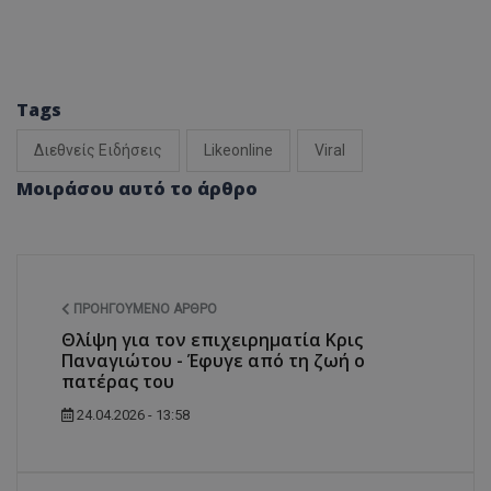
Tags
msToken
.tiktok.com
Διεθνείς Ειδήσεις
Likeonline
Viral
Μοιράσου αυτό το άρθρο
ΠΡΟΗΓΟΎΜΕΝΟ ΆΡΘΡΟ
Θλίψη για τον επιχειρηματία Κρις
Παναγιώτου - Έφυγε από τη ζωή ο
πατέρας του
24.04.2026 - 13:58
CookieScriptConsent
CookieScript
www.tothemaonline.com