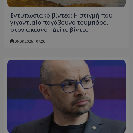
Εντυπωσιακό βίντεο: Η στιγμή που
γιγαντιαίο παγόβουνο τουμπάρει
στον ωκεανό - Δείτε βίντεο
06.08.2026 - 07:20