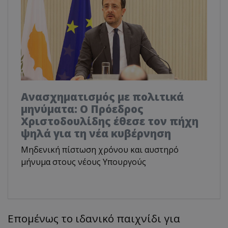
Ανασχηματισμός με πολιτικά
μηνύματα: Ο Πρόεδρος
Χριστοδουλίδης έθεσε τον πήχη
ψηλά για τη νέα κυβέρνηση
Μηδενική πίστωση χρόνου και αυστηρό
μήνυμα στους νέους Υπουργούς
Επομένως το ιδανικό παιχνίδι για