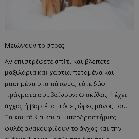
Μειώνουν το στρες
Αν επιστρέφετε σπίτι και βλέπετε
μαξιλάρια και χαρτιά πεταμένα και
μασημένα στο πάτωμα, τότε δύο
πράγματα συμβαίνουν: Ο σκύλος ή έχει
άγχος ή βαριέται τόσες ώρες μόνος του.
Τα κουτάβια και οι υπερδραστήριες
φυλές ανακουφίζουν το άγχος και την