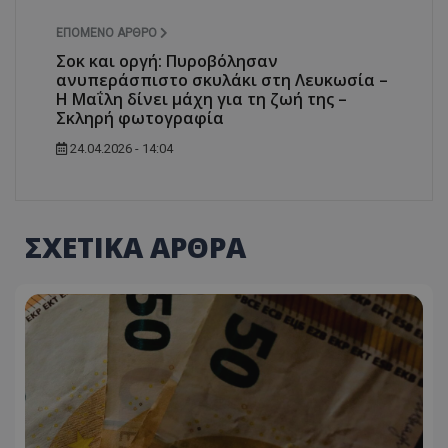
ΕΠΌΜΕΝΟ ΆΡΘΡΟ
Σοκ και οργή: Πυροβόλησαν
ανυπεράσπιστο σκυλάκι στη Λευκωσία –
Η Μαΐλη δίνει μάχη για τη ζωή της –
Σκληρή φωτογραφία
24.04.2026 - 14:04
usprivacy
.themasports.tothemaonline.co
ΣΧΕΤΙΚΑ ΑΡΘΡΑ