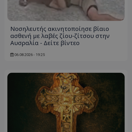
δεδομένα αυ
την πι
για 
μπορούν να
χρησιμ
παρά
χρησιμοποιη
υπηρεσ
σειρ
για τη βελτί
ανάλυσ
διαφ
της εμπειρίας
Google
προϊ
χρήστη ή για
cookie
η υπ
αναλυτικούς
χρησιμ
Νοσηλευτής ακινητοποίησε βίαιο
προσ
σκοπούς.
για τη
πραγ
ασθενή με λαβές ζίου-ζίτσου στην
μοναδι
χρόν
__Secure-
.youtube.com
5 μήνες 4
χρηστώ
διαφ
Αυσραλία - Δείτε βίντεο
ROLLOUT_TOKEN
εβδομάδες
εκχωρώ
τρίτ
τυχαία
ttwid
.tiktok.com
11 μήνες 4
Αυτό το cook
παραγό
CEK
gml-grp.com
1 χρόνος 1
Αυτό
εβδομάδες
συνδέεται σ
06.08.2026 - 19:25
αριθμό
μήνας
χρησ
με την ανάλυ
αναγνω
για 
την
πελάτη
παρα
παραμετροπο
Περιλα
των
παράδοση
κάθε α
αλλη
περιεχομένου
σελίδας
του 
βάση τις
ιστότο
την 
αλληλεπιδράσ
χρησιμ
την 
των χρηστών,
για τον
για ν
χωρίς
υπολογ
την 
συγκεκριμένε
δεδομέ
χρήσ
λεπτομέρειες,
επισκε
παρα
γενική
περιόδ
προσ
κατηγοριοπο
σύνδεσ
περι
είναι προκλητ
καμπάνι
αναφο
uid
.adform.net
1 μήνας 4
Αυτό
XYZ
gml-grp.com
2 μήνες 4
Δεδομένου ότ
αναλυτ
εβδομάδες
παρέ
εβδομάδες
συγκεκριμένο
στοιχε
μονα
σκοπός του c
ιστότο
εκχω