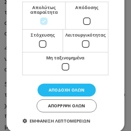
Συμβουλευθείτε και τον κτηνίατρο για
Απολύτως
Απόδοσης
τις επιτρεπόμενες τροφές, καθώς κάθε
απαραίτητα
σκύλος έχει ξεχωριστές διατροφικές
ανάγκες.
Στόχευσης
Λειτουργικότητας
4. Κόμποι και σχοινιά, τα οποία μπορεί
να έχουν και λαβές για να υπάρχει
Μη ταξινομημένα
αλληλεπίδραση και με εσάς.
5. Μαλακά παιχνίδια όπως αρκουδάκια,
ΑΠΟΔΟΧΉ ΌΛΩΝ
τα οποία είναι ιδανικά για κουτάβια, που
χρειάζονται μια απαλή υφή, κυρίως τις
ΑΠΌΡΡΙΨΗ ΌΛΩΝ
πρώτες μέρες αφού αποχωριστούν τη
ΕΜΦΆΝΙΣΗ ΛΕΠΤΟΜΕΡΕΙΏΝ
μητέρα τους.