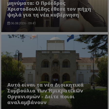
μηνύματα: Ο Πρόεδρος
Χριστοδουλίδης έθεσε τον πήχη
ψηλά για τη νέα κυβέρνηση
06.08.2026 - 09:41
Αυτά είναι τα νέα Διοικητικά
Συμβούλια των Ημικρατικών
Οργανισμών - Δείτε ποιοι
αναλαμβάνουν