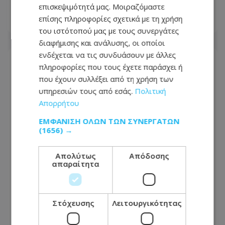
άλλοι μάς βλέπουν όμορφους
επισκεψιμότητά μας. Μοιραζόμαστε
επίσης πληροφορίες σχετικά με τη χρήση
08.08.2026 - 17:44
του ιστότοπού μας με τους συνεργάτες
διαφήμισης και ανάλυσης, οι οποίοι
ενδέχεται να τις συνδυάσουν με άλλες
πληροφορίες που τους έχετε παράσχει ή
που έχουν συλλέξει από τη χρήση των
υπηρεσιών τους από εσάς.
Πολιτική
Απορρήτου
ΕΜΦΆΝΙΣΗ ΌΛΩΝ ΤΩΝ ΣΥΝΕΡΓΑΤΏΝ
(1656) →
Απολύτως
Απόδοσης
απαραίτητα
Στο Γκίνες μία Ινδή που έχει τα
μακρύτερα μαλλιά στον πλανήτη –
Στόχευσης
Λειτουργικότητας
Αγγίζουν τα 3 μέτρα