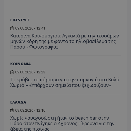
_ga_J7RS52TMNC
.tothemaonline.com
1 χρόνος 1
Αυτό τ
μήνας
χρησιμ
από το
Analyti
LIFESTYLE
διατήρ
κατάσ
09.08.2026 - 12:41
περιόδ
σύνδεσ
Κατερίνα Καινούργιου: Αγκαλιά με την τεσσάρων
μηνών κόρη της με φόντο το ηλιοβασίλεμα της
Πάρου - Φωτογραφία
ΚΟΙΝΩΝΙΑ
09.08.2026 - 12:23
Τι κρύβει το πόρισμα για την πυρκαγιά στο Καλό
Χωριό – «Υπάρχουν σημεία που ξεχωρίζουν»
ΕΛΛΑΔΑ
09.08.2026 - 12:10
Χωρίς ναυαγοσώστη ήταν το beach bar στην
Πάρο όταν πνίγηκε ο 4χρονος - Έρευνα για την
άδεια της πισίνας