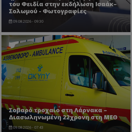
του Φειδία στην εκδήλωση Ισαάκ–
Σολωμού - Φωτογραφίες
09.08.2026 - 09:30
CookieScriptConsent
CookieScript
www.tothemaonline.com
Σοβαρό τροχαίο στη Λάρνακα –
Διασωληνωμένη 22χρονη στη ΜΕΘ
09.08.2026 - 07:43