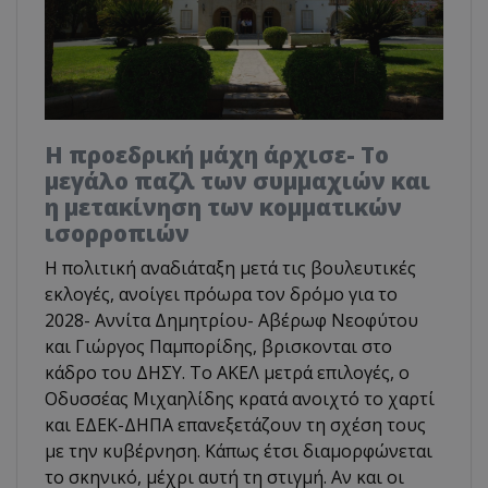
Η προεδρική μάχη άρχισε- Το
μεγάλο παζλ των συμμαχιών και
η μετακίνηση των κομματικών
ισορροπιών
Η πολιτική αναδιάταξη μετά τις βουλευτικές
εκλογές, ανοίγει πρόωρα τον δρόμο για το
2028- Αννίτα Δημητρίου- Αβέρωφ Νεοφύτου
και Γιώργος Παμπορίδης, βρισκονται στο
κάδρο του ΔΗΣΥ. Το ΑΚΕΛ μετρά επιλογές, ο
Οδυσσέας Μιχαηλίδης κρατά ανοιχτό το χαρτί
και ΕΔΕΚ-ΔΗΠΑ επανεξετάζουν τη σχέση τους
με την κυβέρνηση. Κάπως έτσι διαμορφώνεται
το σκηνικό, μέχρι αυτή τη στιγμή. Αν και οι