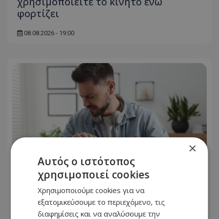
χρησιμοποιείτε το κινητό ενώ
φορτίζει
08.08.2026 - 19:00
×
Αυτός ο ιστότοπος
χρησιμοποιεί cookies
Χρησιμοποιούμε cookies για να
«Βγήκα χάλια!»: Γιατί δεν μας
εξατομικεύσουμε το περιεχόμενο, τις
αρέσουμε στις φωτογραφίες, ενώ οι
διαφημίσεις και να αναλύσουμε την