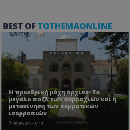
σύνδεση χρήστη και τη διαχείριση λογαριασμού.
Ο ιστότοπος δεν μπορεί να χρησιμοποιηθεί σωστά
χωρίς τα απολύτως απαραίτητα cookies.
Ονοματεπώνυμο
Προμηθευτής
/
Πεδίο
BEST OF
TOTHEMAONLINE
usprivacy
.lifenewscy.tothemaonline.com
ASP.NET_SessionId
Microsoft Corporation
Η προεδρική μάχη άρχισε- Το
themasports.tothemaonline.co
μεγάλο παζλ των συμμαχιών και η
μετακίνηση των κομματικών
ισορροπιών
09.08.2026 - 07:18