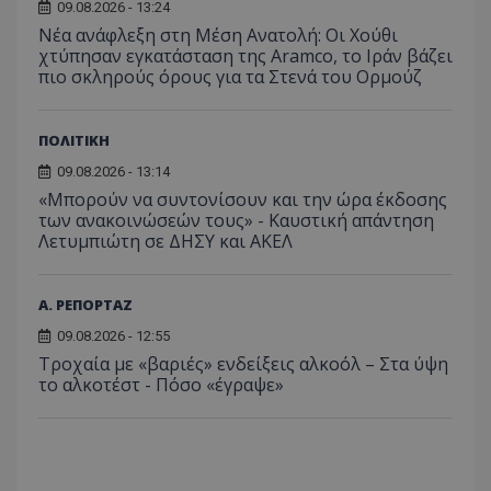
μπορ
09.08.2026 - 13:24
λειτουργιών 
χρήστη
σταλ
ιστοσελίδα. 
αναλύο
Νέα ανάφλεξη στη Μέση Ανατολή: Οι Χούθι
μέρο
να συμβάλει 
απόδοσ
ανάλ
χτύπησαν εγκατάσταση της Aramco, το Ιράν βάζει
ενίσχυση της
ιστοσε
αναφ
εμπειρίας του
πιο σκληρούς όρους για τα Στενά του Ορμούζ
χρήστη ή στη
_ga_ECPYT7ERET
.tothemaonline.com
1 χρόνος 1
Αυτό τ
YSC
συνεδρία
Αυτό
Google LLC
παρακολούθη
μήνας
χρησιμ
έχει 
.youtube.com
της συμπερι
από το
από 
του χρήστη γ
Analyti
ΠΟΛΙΤΙΚΗ
για ν
ανάλυση των
διατήρ
παρα
επιδόσεων.
κατάσ
09.08.2026 - 13:14
προβ
περιόδ
ενσω
«Μπορούν να συντονίσουν και την ώρα έκδοσης
σύνδεσ
βίντε
των ανακοινώσεών τους» - Καυστική απάντηση
C
1 μήνας
Αυτό τ
Adform
guest_id
1 χρόνος 1
Αυτό
Λετυμπιώτη σε ΔΗΣΥ και ΑΚΕΛ
Twitter Inc.
χρησιμ
.adform.net
μήνας
ρυθμ
.twitter.com
για τον
το Tw
προσδι
αναγ
συχνότ
να π
Α. ΡΕΠΟΡΤΑΖ
επισκέ
τον 
τον τρ
του 
09.08.2026 - 12:55
οποίο 
επισκέπ
Τροχαία με «βαριές» ενδείξεις αλκοόλ – Στα ύψη
πρόσβα
το αλκοτέστ - Πόσο «έγραψε»
ιστοσε
Συλλέγε
για τις
του χρ
ιστοσε
ποιες σ
έχουν 