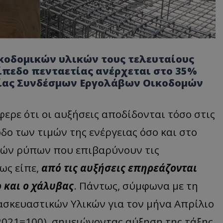
ικοδομικών υλικών τους τελευταίους
πίπεδο πενταετίας ανέρχεται στο 35%
ίας Συνδέσμων Εργολάβων Οικοδομών
φερε ότι οι αυξήσεις αποδίδονται τόσο στις
οδο των τιμών της ενέργειας όσο και στο
πών ρύπων που επιβαρύνουν τις
ως είπε,
από τις αυξήσεις επηρεάζονται
ο και ο χάλυβας
. Πάντως, σύμφωνα με τη
ασκευαστικών Υλικών για τον μήνα Απρίλιο
 2021=100), σημειώνοντας αύξηση της τάξης