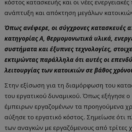
κόστος κατασκευής και οι νέες ενεργειακέ
ανάπτυξη και απόκτηση μεγάλων κατοικιώ
Όπως ανέφερε, οι σύγχρονες κατασκευές 
ASP.NET_SessionI
κατηγορίας Α, θερμομονωτικά υλικά, ενε
συστήματα και έξυπνες τεχνολογίες, στοιχ
εκτιμώντας παράλληλα ότι αυτές οι επενδ
msToken
λειτουργίας των κατοικιών σε βάθος χρόνο
Στην εξίσωση για τη διαμόρφωση του κατασ
του εργατικού δυναμικού. Όπως εξήγησε 
έμπειρων εργαζομένων τα προηγούμενα χρ
CookieScriptConse
αύξησε το εργατικό κόστος. Σημείωσε ότι
των αναγκών με εργαζόμενους από τρίτες 