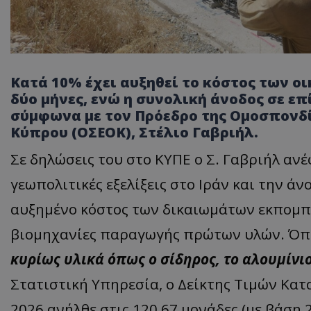
Κατά 10% έχει αυξηθεί το κόστος των ο
δύο μήνες, ενώ η συνολική άνοδος σε ε
σύμφωνα με τον Πρόεδρο της Ομοσπονδ
Κύπρου (ΟΣΕΟΚ), Στέλιο Γαβριήλ.
Σε δηλώσεις του στο ΚΥΠΕ ο Σ. Γαβριήλ ανέ
γεωπολιτικές εξελίξεις στο Ιράν και την άν
αυξημένο κόστος των δικαιωμάτων εκπομ
βιομηχανίες παραγωγής πρώτων υλών. Όπ
κυρίως υλικά όπως ο σίδηρος, το αλουμίνι
Στατιστική Υπηρεσία, ο Δείκτης Τιμών Κατ
2026 ανήλθε στις 120,67 μονάδες (με βάση