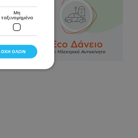
Μη
ταξινομημένα
ΔΟΧΉ ΌΛΩΝ
νομημένα
στη και τη
τητα cookies.
αποθηκεύει το
θεσης του χρήστη
 παρακολούθηση και
τα σύμφωνα με τον
ρρήτου των
ειών.