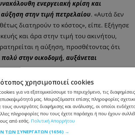
συνακόλουθη ενεργειακή κρίση και
ν αύξηση στην τιμή πετρελαίου
. «Αυτά δεν
θέτως διατηρούν το κόστος», είπε. Εξήγησε
κευής και άρα στην τιμή του ακινήτου,
αρατηρείται η αύξηση, προσθέτοντας ότι
ι πολύ στην οικοδομή, αυξάνεται
τότοπος χρησιμοποιεί cookies
ρατικών – Η
ookies για να εξατομικεύσουμε το περιεχόμενο, τις διαφημίσεις
 και οι
επισκεψιμότητά μας. Μοιραζόμαστε επίσης πληροφορίες σχετικά
 τους συνεργάτες διαφήμισης και ανάλυσης, οι οποίοι ενδέχετα
λλες πληροφορίες που τους έχετε παράσχει ή που έχουν συλλέξ
οι νέοι διορισμοί στα
ους από εσάς.
Πολιτική Απορρήτου
 μετά και την υπόθεση
 στην απόφαση να
ΩΝ ΤΩΝ ΣΥΝΕΡΓΑΤΏΝ
(1656) →