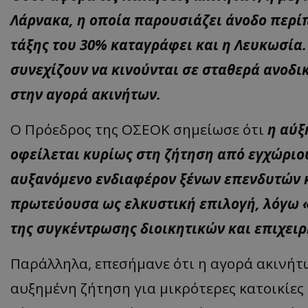
Λάρνακα, η οποία παρουσιάζει άνοδο περί
ASP.NET_SessionI
τάξης του 30% καταγράφει και η Λευκωσία. 
συνεχίζουν να κινούνται σε σταθερά ανοδι
στην αγορά ακινήτων.
VISITOR_PRIVACY
Ο Πρόεδρος της ΟΣΕΟΚ σημείωσε ότι
η αύξ
οφείλεται κυρίως στη ζήτηση από εγχώριο
αυξανόμενο ενδιαφέρον ξένων επενδυτών κ
πρωτεύουσα ως ελκυστική επιλογή, λόγω «
της συγκέντρωσης διοικητικών και επιχει
__cf_bm
Παράλληλα, επεσήμανε ότι η αγορά ακινήτ
αυξημένη ζήτηση για μικρότερες κατοικίες
__cf_bm