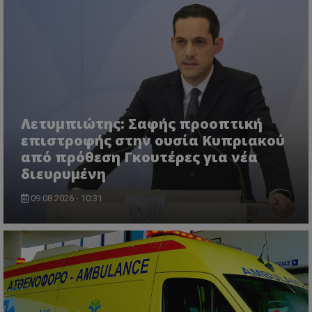
msToken
.tiktok.com
Λετυμπιώτης: Σαφής προοπτική
επιστροφής στην ουσία Κυπριακού
από πρόθεση Γκουτέρες για νέα
διευρυμένη
09.08.2026 - 10:31
CookieScriptConsent
CookieScript
www.tothemaonline.com