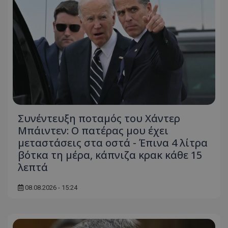
ASP.NET_SessionId
Microsoft Corporation
themasports.tothemaonline.co
Συνέντευξη ποταμός του Χάντερ
Μπάιντεν: Ο πατέρας μου έχει
μεταστάσεις στα οστά - Έπινα 4 λίτρα
βότκα τη μέρα, κάπνιζα κρακ κάθε 15
VISITOR_PRIVACY_METADATA
YouTube
.youtube.com
λεπτά
08.08.2026 - 15:24