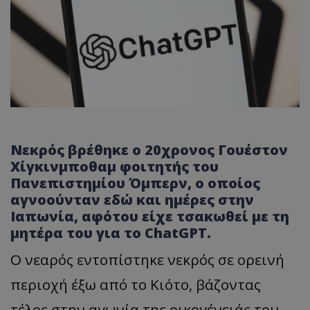
Νεκρός βρέθηκε ο 20χρονος Γουέστον
Χίγκινμποθαμ φοιτητής του
Πανεπιστημίου Όμπερν, ο οποίος
αγνοούνταν εδώ και ημέρες στην
Ιαπωνία, αφότου είχε τσακωθεί με τη
μητέρα του για το
ChatGPT.
Ο νεαρός εντοπίστηκε νεκρός σε ορεινή
περιοχή έξω από το Κιότο, βάζοντας
τέλος στην αγωνία της οικογένειάς του.