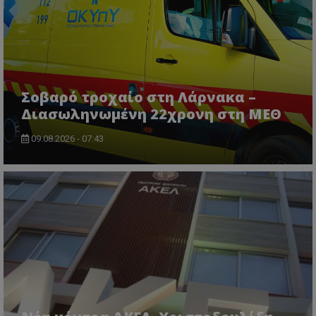
Σοβαρό τροχαίο στη Λάρνακα –
Διασωληνωμένη 22χρονη στη ΜΕΘ
usprivacy
.themasports.tothemaonline.co
09.08.2026 - 07:43