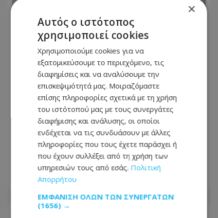
×
Αυτός ο ιστότοπος
χρησιμοποιεί cookies
Χρησιμοποιούμε cookies για να
εξατομικεύσουμε το περιεχόμενο, τις
διαφημίσεις και να αναλύσουμε την
επισκεψιμότητά μας. Μοιραζόμαστε
επίσης πληροφορίες σχετικά με τη χρήση
του ιστότοπού μας με τους συνεργάτες
Όροι-«φωτιά» από το Ιράν για το
διαφήμισης και ανάλυσης, οι οποίοι
άνοιγμα των Στενών του Ορμούζ:
ενδέχεται να τις συνδυάσουν με άλλες
Επαναφέρει την αξίωση για
πληροφορίες που τους έχετε παράσχει ή
αποζημιώσεις, άρση κυρώσεων και
που έχουν συλλέξει από τη χρήση των
αποχώρηση των ΗΠΑ
υπηρεσιών τους από εσάς.
Πολιτική
Απορρήτου
08.08.2026 - 21:02
ΕΜΦΆΝΙΣΗ ΌΛΩΝ ΤΩΝ ΣΥΝΕΡΓΑΤΏΝ
(1656) →