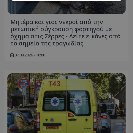
Απολύτως απαραίτητα
Απόδοσης
Μητέρα και γιος νεκροί από την
Στόχευσης
Λειτουργικότητας
μετωπική σύγκρουση φορτηγού με
Μη ταξινομημένα
όχημα στις Σέρρες - Δείτε εικόνες από
Τα απολύτως απαραίτητα cookies επιτρέπουν
το σημείο της τραγωδίας
βασικές λειτουργίες του ιστότοπου, όπως τη
σύνδεση χρήστη και τη διαχείριση λογαριασμού.
07.08.2026 - 10:00
Ο ιστότοπος δεν μπορεί να χρησιμοποιηθεί σωστά
χωρίς τα απολύτως απαραίτητα cookies.
Ονοματεπώνυμο
Προμηθευτής
/
Πεδίο
usprivacy
.lifenewscy.tothemaonline.com