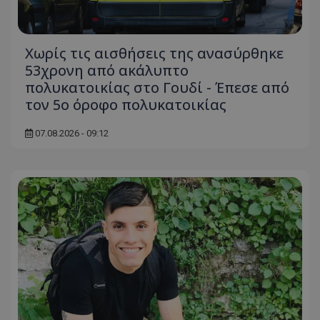
ASP.NET_SessionId
Microsoft Corporation
themasports.tothemaonline.co
Χωρίς τις αισθήσεις της ανασύρθηκε
53χρονη από ακάλυπτο
πολυκατοικίας στο Γουδί - Έπεσε από
τον 5ο όροφο πολυκατοικίας
07.08.2026 - 09:12
VISITOR_PRIVACY_METADATA
YouTube
.youtube.com