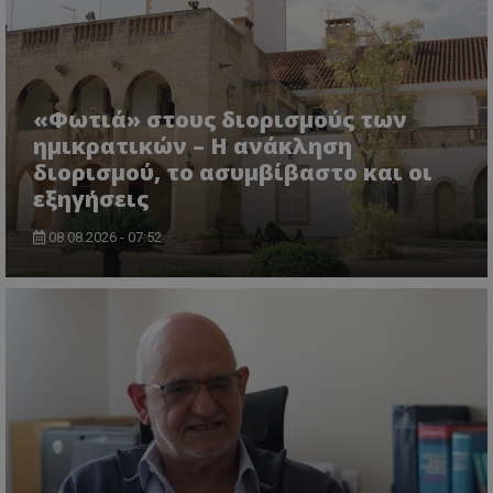
«Φωτιά» στους διορισμούς των
ημικρατικών – Η ανάκληση
διορισμού, το ασυμβίβαστο και οι
εξηγήσεις
usprivacy
.themasports.tothemaonline.co
08.08.2026 - 07:52