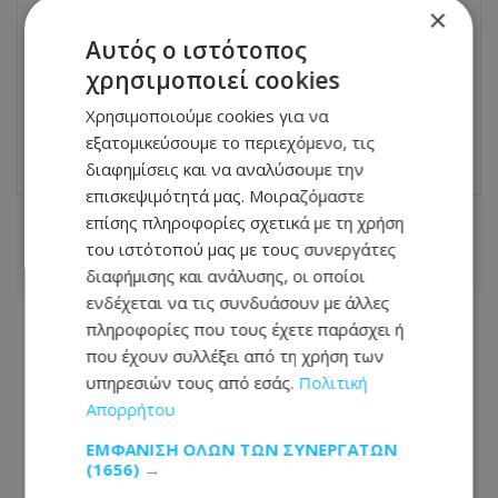
×
ΕΠΌΜΕΝΟ ΆΡΘΡΟ
Αυτός ο ιστότοπος
Η γυναίκα με τα περισσότερα τατουάζ
χρησιμοποιεί cookies
στον κόσμο: Πώς ήταν πριν τις αλλαγές
και τι «παράνομο» κάνει;
Χρησιμοποιούμε cookies για να
10.06.2026 - 06:42
εξατομικεύσουμε το περιεχόμενο, τις
διαφημίσεις και να αναλύσουμε την
επισκεψιμότητά μας. Μοιραζόμαστε
επίσης πληροφορίες σχετικά με τη χρήση
ΣΧΕΤΙΚΑ ΑΡΘΡΑ
του ιστότοπού μας με τους συνεργάτες
διαφήμισης και ανάλυσης, οι οποίοι
ενδέχεται να τις συνδυάσουν με άλλες
πληροφορίες που τους έχετε παράσχει ή
που έχουν συλλέξει από τη χρήση των
υπηρεσιών τους από εσάς.
Πολιτική
Απορρήτου
ΕΜΦΆΝΙΣΗ ΌΛΩΝ ΤΩΝ ΣΥΝΕΡΓΑΤΏΝ
(1656) →