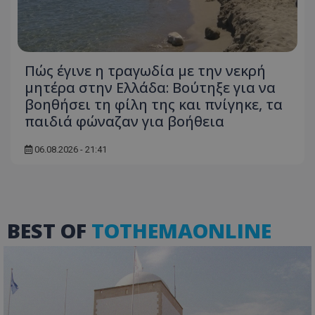
Πώς έγινε η τραγωδία με την νεκρή
msToken
.tiktok.com
μητέρα στην Ελλάδα: Βούτηξε για να
βοηθήσει τη φίλη της και πνίγηκε, τα
παιδιά φώναζαν για βοήθεια
06.08.2026 - 21:41
BEST OF
TOTHEMAONLINE
CookieScriptConsent
CookieScript
www.tothemaonline.com