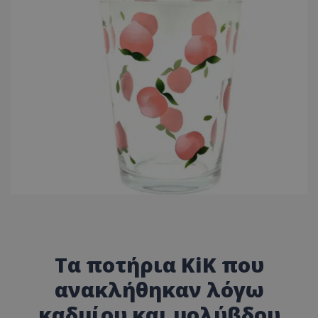
Τα ποτήρια KiK που
ανακλήθηκαν λόγω
καδμίου και μολύβδου