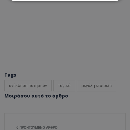
Απολύτως απαραίτητα
Απόδοσης
Στόχευσης
Λειτουργικότητας
Μη ταξινομημένα
Τα απολύτως απαραίτητα cookies επιτρέπουν
βασικές λειτουργίες του ιστότοπου, όπως τη
σύνδεση χρήστη και τη διαχείριση λογαριασμού.
Ο ιστότοπος δεν μπορεί να χρησιμοποιηθεί σωστά
χωρίς τα απολύτως απαραίτητα cookies.
Ονοματεπώνυμο
Προμηθευτής
/
Πεδίο
Tags
usprivacy
.lifenewscy.tothemaonline.com
ανάκληση ποτηριών
τοξικά
μεγάλη εταιρεία
Μοιράσου αυτό το άρθρο
ΠΡΟΗΓΟΎΜΕΝΟ ΆΡΘΡΟ