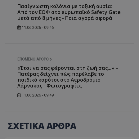
Πασίγνωστη κολόνια με τοξική ουσία:
ASP.NET_SessionId
Microsoft Corporation
Από τον ΕΟΦ στο ευρωπαϊκό Safety Gate
themasports.tothemaonline.co
μετά από 8 μήνες - Ποια αγορά αφορά
11.06.2026 - 09:46
ΕΠΌΜΕΝΟ ΆΡΘΡΟ
«Έτσι να σας φέρονται στη ζωή σας...» –
Πατέρας δείχνει πώς παρέλαβε το
παιδικό καρότσι στο Αεροδρόμιο
Λάρνακας - Φωτογραφίες
VISITOR_PRIVACY_METADATA
YouTube
11.06.2026 - 09:49
.youtube.com
ΣΧΕΤΙΚΑ ΑΡΘΡΑ