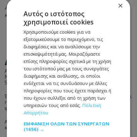
×
Ακολουθήστε το
Tothemaonline.com στο Google News
Αυτός ο ιστότοπος
και μάθετε πρώτοι όλες τις
ειδήσεις
χρησιμοποιεί cookies
Χρησιμοποιούμε cookies για να
εξατομικεύσουμε το περιεχόμενο, τις
διαφημίσεις και να αναλύσουμε την
επισκεψιμότητά μας. Μοιραζόμαστε
ΔΙΑΒΑΣΤΕ ΕΠΙΣΗΣ
επίσης πληροφορίες σχετικά με τη χρήση
του ιστότοπού μας με τους συνεργάτες
Απόπειρα φόνου: Άγρια επίθεση με μαχαίρι - Στο
διαφήμισης και ανάλυσης, οι οποίοι
Νοσοκομείο δύο άτομα, πέρασαν χειροπέδες σε
51χρονο
ενδέχεται να τις συνδυάσουν με άλλες
πληροφορίες που τους έχετε παράσχει ή
Έφυγε από τη ζωή ο 58χρονος Μιχάλης - Πότε θα γίνει
που έχουν συλλέξει από τη χρήση των
η κηδεία και η παράκληση της οικογένειάς - Δείτε
υπηρεσιών τους από εσάς.
Πολιτική
φωτογραφία του
Απορρήτου
Αναστάτωση στη Λευκωσία: Μπλόκαρε την είσοδο
ΕΜΦΆΝΙΣΗ ΌΛΩΝ ΤΩΝ ΣΥΝΕΡΓΑΤΏΝ
και… έφυγε «κυρία» - Δείτε φωτογραφία
(1656) →