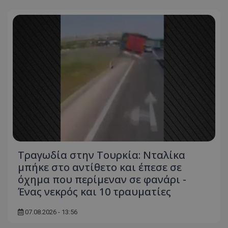
msToken
.tiktok.com
Τραγωδία στην Τουρκία: Νταλίκα
μπήκε στο αντίθετο και έπεσε σε
όχημα που περίμεναν σε φανάρι -
Ένας νεκρός και 10 τραυματίες
CookieScriptConsent
CookieScript
www.tothemaonline.com
07.08.2026 - 13:56