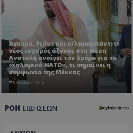
Άγκυρα, Ριάντ και Ισλαμαμπάντ: Ο
νέος ισχυρός άξονας στη Μέση
Ανατολή ανοίγει τον δρόμο για το
«ισλαμικό ΝΑΤΟ», τι σημαίνει η
συμφωνία της Μέκκας
07.08.2026 - 19:45
ΡΟΗ
ΕΙΔΗΣΕΩΝ
Α. ΡΕΠΟΡΤΑΖ