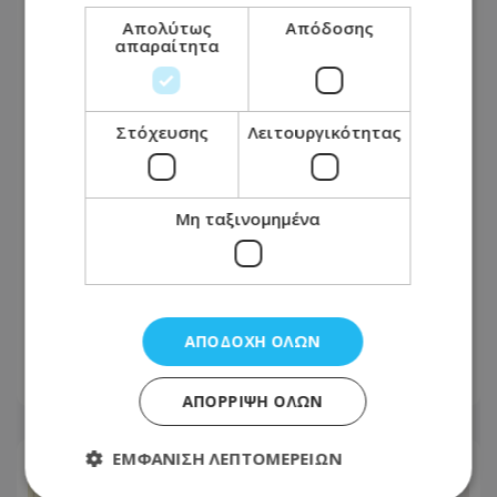
Απολύτως
Απόδοσης
απαραίτητα
Στόχευσης
Λειτουργικότητας
Μη ταξινομημένα
Νέος γύρος στην κόντρα ΔΗΣΥ –
Κυβέρνησης: «Μήπως θέλουν να τους
πούμε και μπράβο;»
ΑΠΟΔΟΧΉ ΌΛΩΝ
09.08.2026 - 19:48
ΑΠΌΡΡΙΨΗ ΌΛΩΝ
ΕΜΦΆΝΙΣΗ ΛΕΠΤΟΜΕΡΕΙΏΝ