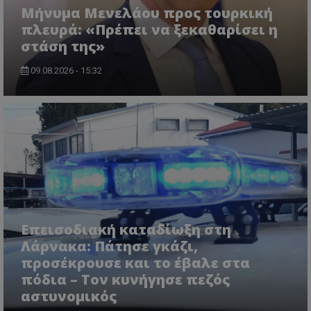
Μήνυμα Μενελάου προς τουρκική
πλευρά: «Πρέπει να ξεκαθαρίσει η
στάση της»
09.08.2026 - 15:32
usprivacy
.themasports.tothemaonline.co
Επεισοδιακή καταδίωξη στη
Λάρνακα: Πάτησε γκάζι,
προσέκρουσε και το έβαλε στα
πόδια – Τον κυνήγησε πεζός
αστυνομικός