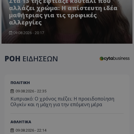
Στα 13 της έφτιαξε κουτάλι που
τον 
τον τρ
του 
αλλάζει χρώμα: Η απίστευτη ιδέα
οποίο 
επισκέπ
μαθήτριας για τις τροφικές
πρόσβα
ιστοσε
αλλεργίες
Συλλέγε
για τις
του χρ
09.08.2026 - 20:17
ιστοσε
ποιες σ
έχουν 
_ga_J7RS52TMNC
.tothemaonline.com
1 χρόνος 1
Αυτό τ
ΡΟΗ
ΕΙΔΗΣΕΩΝ
μήνας
χρησιμ
από το
Analyti
διατήρ
κατάσ
περιόδ
ΠΟΛΙΤΙΚΗ
σύνδεσ
09.08.2026 - 22:35
Κυπριακό: Ο χρόνος πιέζει: Η προειδοποίηση
Ολγκίν και η μάχη για την επόμενη μέρα
ΑΘΛΗΤΙΚΑ
09.08.2026 - 22:14