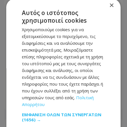
×
Αυτός ο ιστότοπος
χρησιμοποιεί cookies
Χρησιμοποιούμε cookies για να
εξατομικεύσουμε το περιεχόμενο, τις
διαφημίσεις και να αναλύσουμε την
επισκεψιμότητά μας. Μοιραζόμαστε
επίσης πληροφορίες σχετικά με τη χρήση
του ιστότοπού μας με τους συνεργάτες
διαφήμισης και ανάλυσης, οι οποίοι
ενδέχεται να τις συνδυάσουν με άλλες
Πολιτικός «πόλεμος» για τους
πληροφορίες που τους έχετε παράσχει ή
ημικρατικούς – Το «ΔΗΣΑΚΕΛ» έφερε
που έχουν συλλέξει από τη χρήση των
βροχή ανακοινώσεων
υπηρεσιών τους από εσάς.
Πολιτική
Απορρήτου
09.08.2026 - 21:53
ΕΜΦΆΝΙΣΗ ΌΛΩΝ ΤΩΝ ΣΥΝΕΡΓΑΤΏΝ
(1656) →