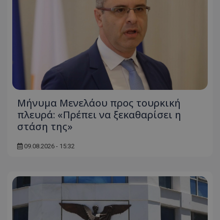
ASP.NET_SessionId
Microsoft Corporation
themasports.tothemaonline.co
Μήνυμα Μενελάου προς τουρκική
πλευρά: «Πρέπει να ξεκαθαρίσει η
στάση της»
09.08.2026 - 15:32
VISITOR_PRIVACY_METADATA
YouTube
.youtube.com