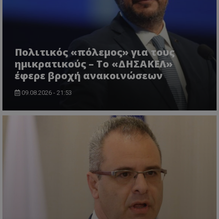
msToken
.tiktok.com
Πολιτικός «πόλεμος» για τους
ημικρατικούς – Το «ΔΗΣΑΚΕΛ»
έφερε βροχή ανακοινώσεων
09.08.2026 - 21:53
CookieScriptConsent
CookieScript
www.tothemaonline.com