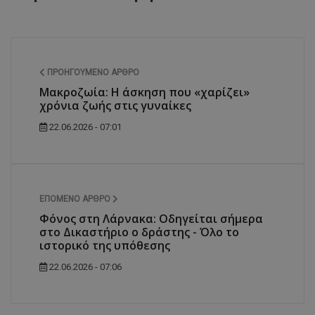
ASP.NET_SessionId
Microsoft Corporation
themasports.tothemaonline.co
ΠΡΟΗΓΟΎΜΕΝΟ ΆΡΘΡΟ
Μακροζωία: Η άσκηση που «χαρίζει»
χρόνια ζωής στις γυναίκες
22.06.2026 - 07:01
ΕΠΌΜΕΝΟ ΆΡΘΡΟ
VISITOR_PRIVACY_METADATA
YouTube
Φόνος στη Λάρνακα: Οδηγείται σήμερα
.youtube.com
στο Δικαστήριο ο δράστης - Όλο το
ιστορικό της υπόθεσης
22.06.2026 - 07:06