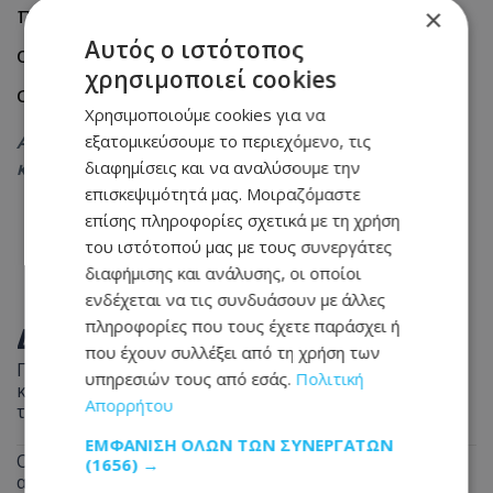
παρωχημένου μέτρου, μετά την
×
Αυτός ο ιστότοπος
ολοκλήρωση στο τέλος της χρονιάς, της
χρησιμοποιεί cookies
σχετικής μελέτης που ήδη εκπονείται».
Χρησιμοποιούμε cookies για να
εξατομικεύσουμε το περιεχόμενο, τις
Ακολουθήστε το
Tothemaonline.com στο Google News
διαφημίσεις και να αναλύσουμε την
και μάθετε πρώτοι όλες τις
ειδήσεις
επισκεψιμότητά μας. Μοιραζόμαστε
επίσης πληροφορίες σχετικά με τη χρήση
του ιστότοπού μας με τους συνεργάτες
διαφήμισης και ανάλυσης, οι οποίοι
ενδέχεται να τις συνδυάσουν με άλλες
πληροφορίες που τους έχετε παράσχει ή
ΔΙΑΒΑΣΤΕ ΕΠΙΣΗΣ
που έχουν συλλέξει από τη χρήση των
Παραλίγο τραγωδία στη Λευκωσία: Ξέχασε την
υπηρεσιών τους από εσάς.
Πολιτική
κατσαρόλα στη φωτιά και παραλίγο να καεί ολόκληρο
Απορρήτου
το διαμέρισμα
ΕΜΦΆΝΙΣΗ ΌΛΩΝ ΤΩΝ ΣΥΝΕΡΓΑΤΏΝ
Οδηγοί Προσοχή: Σκύλος περιφέρεται στον
(1656) →
αυτοκινητόδρομο - Δείτε σε ποιο σημείο