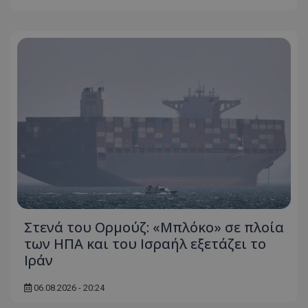
usprivacy
.themasports.tothemaonline.co
Στενά του Ορμούζ: «Μπλόκο» σε πλοία
των ΗΠΑ και του Ισραήλ εξετάζει το
Ιράν
06.08.2026 - 20:24