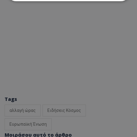
Απολύτως απαραίτητα
Απόδοσης
Στόχευσης
Λειτουργικότητας
Μη ταξινομημένα
Τα απολύτως απαραίτητα cookies επιτρέπουν
βασικές λειτουργίες του ιστότοπου, όπως τη
σύνδεση χρήστη και τη διαχείριση λογαριασμού.
Ο ιστότοπος δεν μπορεί να χρησιμοποιηθεί σωστά
χωρίς τα απολύτως απαραίτητα cookies.
Ονοματεπώνυμο
Προμηθευτής
/
Πεδίο
usprivacy
.lifenewscy.tothemaonline.com
Tags
αλλαγή ώρας
Ειδήσεις Κόσμος
Ευρωπαϊκή Ένωση
Μοιράσου αυτό το άρθρο