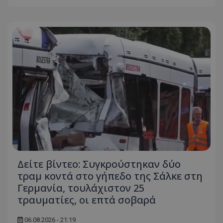
msToken
.tiktok.com
Δείτε βίντεο: Συγκρούστηκαν δύο
τραμ κοντά στο γήπεδο της Σάλκε στη
Γερμανία, τουλάχιστον 25
CookieScriptConsent
CookieScript
www.tothemaonline.com
τραυματίες, οι επτά σοβαρά
06.08.2026 - 21:19