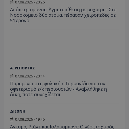
07.08.2026 - 20:26
Συλλέγε
για τις
Απόπειρα φόνου: Άγρια επίθεση με μαχαίρι - Στο
του χρ
Νοσοκομείο δύο άτομα, πέρασαν χειροπέδες σε
ιστοσε
ποιες σ
51χρονο
έχουν 
_ga_J7RS52TMNC
.tothemaonline.com
1 χρόνος 1
Αυτό τ
μήνας
χρησιμ
από το
Analyti
διατήρ
κατάσ
περιόδ
σύνδεσ
Α. ΡΕΠΟΡΤΑΖ
07.08.2026 - 20:14
Παραμένει στη φυλακή η Γερμανίδα για τον
σφετερισμό ε/κ περιουσιών - Αναβλήθηκε η
δίκη, πότε συνεχίζεται
ΔΙΕΘΝΗ
07.08.2026 - 19:45
Άγκυρα, Ριάντ και Ισλαμαμπάντ: Ο νέος ισχυρός