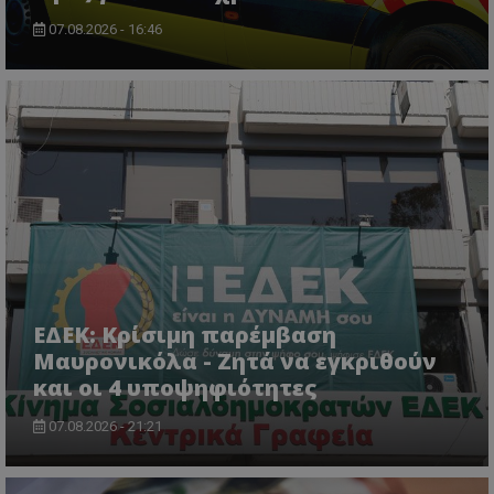
07.08.2026 - 16:46
ASP.NET_SessionId
Microsoft Corporation
lifenewscy.tothemaonline.com
ΕΔΕΚ: Κρίσιμη παρέμβαση
Μαυρονικόλα - Ζητά να εγκριθούν
και οι 4 υποψηφιότητες
07.08.2026 - 21:21