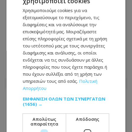
χρησιμοποιεί cookies
Χρησιμοποιούμε cookies για να
εξατομικεύσουμε το περιεχόμενο, τις
διαφημίσεις και να αναλύσουμε την
επισκεψιμότητά μας. Μοιραζόμαστε
επίσης πληροφορίες σχετικά με τη χρήση
«Στον αέρα» η ακτοπλοϊκή σύνδεση
του ιστότοπού μας με τους συνεργάτες
Κύπρου – Ελλάδας - «Δεν έγινε
διαφήμισης και ανάλυσης, οι οποίοι
βιώσιμη η γραμμή»
ενδέχεται να τις συνδυάσουν με άλλες
πληροφορίες που τους έχετε παράσχει ή
07.08.2026 - 15:44
που έχουν συλλέξει από τη χρήση των
υπηρεσιών τους από εσάς.
Πολιτική
Απορρήτου
ΕΜΦΆΝΙΣΗ ΌΛΩΝ ΤΩΝ ΣΥΝΕΡΓΑΤΏΝ
(1656) →
Απολύτως
Απόδοσης
απαραίτητα