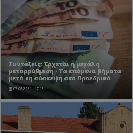
msToken
.tiktok.com
Συντάξεις: Έρχεται η μεγάλη
μεταρρύθμιση - Τα επόμενα βήματα
μετά τη σύσκεψη στο Προεδρικό
07.08.2026 - 17:13
CookieScriptConsent
CookieScript
www.tothemaonline.com