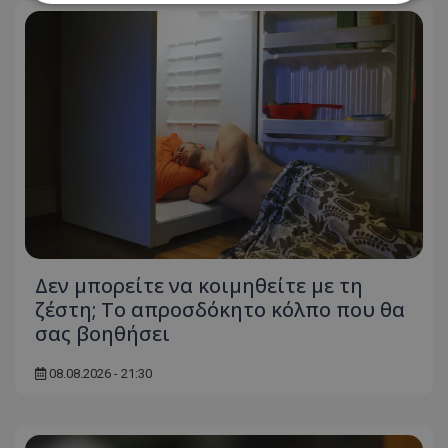
Απολύτως απαραίτητα
Απόδοσης
Στόχευσης
Λειτουργικότητας
Μη ταξινομημένα
Τα απολύτως απαραίτητα cookies επιτρέπουν
βασικές λειτουργίες του ιστότοπου, όπως τη
σύνδεση χρήστη και τη διαχείριση λογαριασμού.
Ο ιστότοπος δεν μπορεί να χρησιμοποιηθεί σωστά
χωρίς τα απολύτως απαραίτητα cookies.
Ονοματεπώνυμο
Προμηθευτής
/
Πεδίο
usprivacy
.lifenewscy.tothemaonline.com
Δεν μπορείτε να κοιμηθείτε με τη
ζέστη; Το απροσδόκητο κόλπο που θα
σας βοηθήσει
08.08.2026 - 21:30