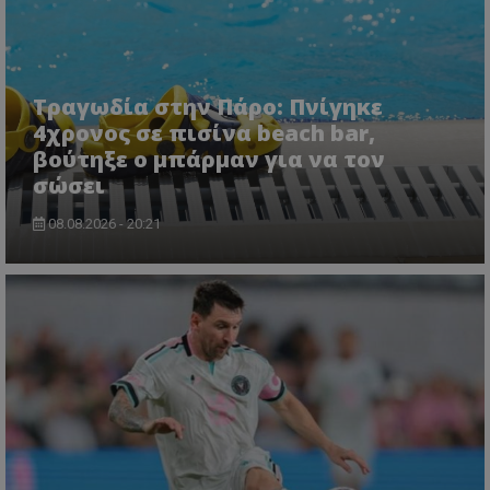
Τραγωδία στην Πάρο: Πνίγηκε
4χρονος σε πισίνα beach bar,
βούτηξε ο μπάρμαν για να τον
σώσει
08.08.2026 - 20:21