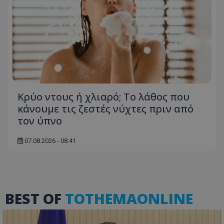
usprivacy
.themasports.tothemaonline.co
Κρύο ντους ή χλιαρό; Το λάθος που
κάνουμε τις ζεστές νύχτες πριν από
τον ύπνο
07.08.2026 - 08:41
BEST OF
TOTHEMAONLINE