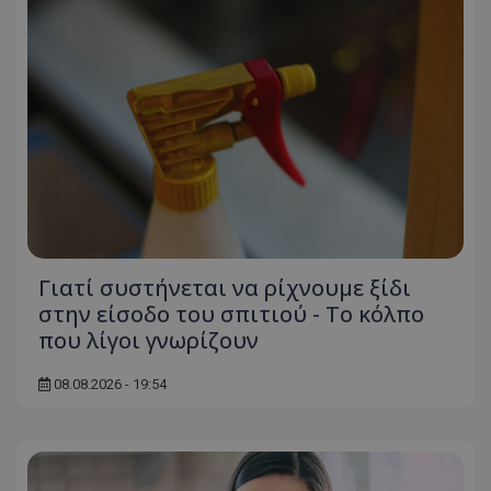
ASP.NET_SessionId
Microsoft Corporation
themasports.tothemaonline.co
Γιατί συστήνεται να ρίχνουμε ξίδι
στην είσοδο του σπιτιού - Το κόλπο
VISITOR_PRIVACY_METADATA
που λίγοι γνωρίζουν
YouTube
.youtube.com
08.08.2026 - 19:54