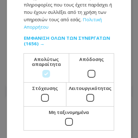
πληροφορίες που τους έχετε παράσχει ή
που έχουν συλλέξει από τη χρήση των
υπηρεσιών τους από εσάς.
Πολιτική
Απορρήτου
ΕΜΦΆΝΙΣΗ ΌΛΩΝ ΤΩΝ ΣΥΝΕΡΓΑΤΏΝ
(1656) →
«Αρπακτικό» γυναίκα ναύτης:
Απολύτως
Απόδοσης
Κυνηγούσε σεξουαλικά
απαραίτητα
νεοσύλλεκτους πάνω σε πλοίο
06.08.2026 - 19:48
Στόχευσης
Λειτουργικότητας
Μη ταξινομημένα