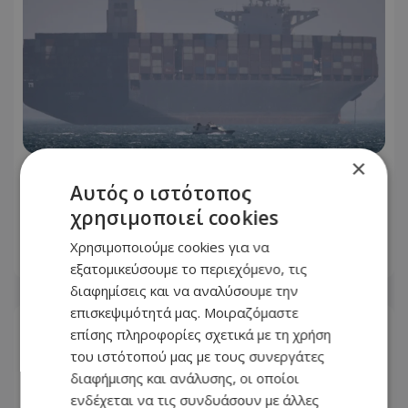
×
Στενά του Ορμούζ: «Μπλόκο» σε πλοία
Αυτός ο ιστότοπος
των ΗΠΑ και του Ισραήλ εξετάζει το
χρησιμοποιεί cookies
Ιράν
Χρησιμοποιούμε cookies για να
06.08.2026 - 20:24
εξατομικεύσουμε το περιεχόμενο, τις
διαφημίσεις και να αναλύσουμε την
επισκεψιμότητά μας. Μοιραζόμαστε
επίσης πληροφορίες σχετικά με τη χρήση
του ιστότοπού μας με τους συνεργάτες
διαφήμισης και ανάλυσης, οι οποίοι
ενδέχεται να τις συνδυάσουν με άλλες