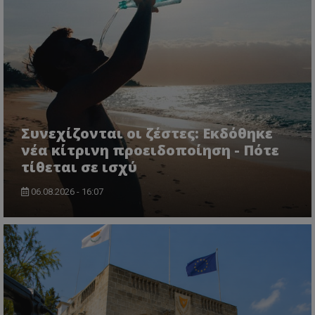
CookieScriptConsent
CookieScript
www.tothemaonline.com
Συνεχίζονται οι ζέστες: Εκδόθηκε
νέα κίτρινη προειδοποίηση - Πότε
τίθεται σε ισχύ
06.08.2026 - 16:07
usprivacy
.themasports.tothemaonline.co