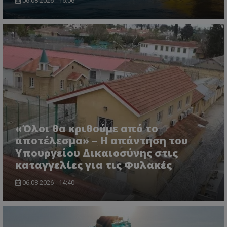
06.08.2026 - 15:06
«Όλοι θα κριθούμε από το
msToken
.tiktok.com
αποτέλεσμα» – Η απάντηση του
Υπουργείου Δικαιοσύνης στις
καταγγελίες για τις Φυλακές
06.08.2026 - 14:40