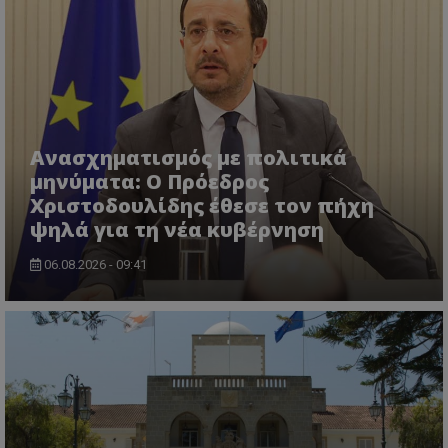
Ανασχηματισμός με πολιτικά
μηνύματα: Ο Πρόεδρος
ASP.NET_SessionId
Microsoft Corporation
Χριστοδουλίδης έθεσε τον πήχη
themasports.tothemaonline.co
ψηλά για τη νέα κυβέρνηση
06.08.2026 - 09:41