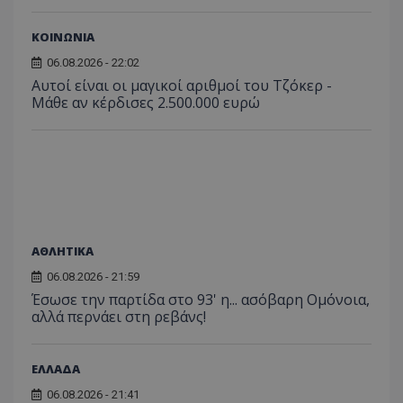
του χρήστη γ
Analyti
για ν
ανάλυση των
διατήρ
παρα
επιδόσεων.
κατάσ
ΚΟΙΝΩΝΙΑ
προβ
περιόδ
ενσω
σύνδεσ
βίντε
06.08.2026 - 22:02
C
1 μήνας
Αυτό τ
Αυτοί είναι οι μαγικοί αριθμοί του Τζόκερ -
Adform
guest_id
1 χρόνος 1
Αυτό
Twitter Inc.
χρησιμ
.adform.net
Μάθε αν κέρδισες 2.500.000 ευρώ
μήνας
ρυθμ
.twitter.com
για τον
το Tw
προσδι
αναγ
συχνότ
να π
επισκέ
τον 
τον τρ
του 
οποίο 
επισκέπ
πρόσβα
ιστοσε
Συλλέγε
για τις
του χρ
ΑΘΛΗΤΙΚΑ
ιστοσε
ποιες σ
06.08.2026 - 21:59
έχουν 
Έσωσε την παρτίδα στο 93' η... ασόβαρη Ομόνοια,
_ga_J7RS52TMNC
.tothemaonline.com
1 χρόνος 1
Αυτό τ
αλλά περνάει στη ρεβάνς!
μήνας
χρησιμ
από το
Analyti
διατήρ
ΕΛΛΑΔΑ
κατάσ
περιόδ
06.08.2026 - 21:41
σύνδεσ