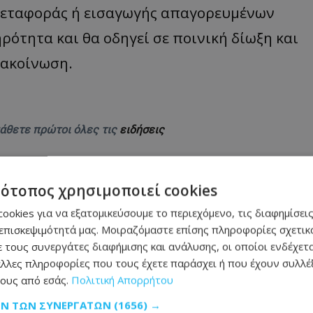
μεταφοράς ή εισαγωγής απαγορευμένων
ρότητα και θα οδηγεί σε ποινική δίωξη και
νακοίνωση.
μάθετε πρώτοι όλες τις
ειδήσεις
τότοπος χρησιμοποιεί cookies
ookies για να εξατομικεύσουμε το περιεχόμενο, τις διαφημίσεις
επισκεψιμότητά μας. Μοιραζόμαστε επίσης πληροφορίες σχετικά
 τους συνεργάτες διαφήμισης και ανάλυσης, οι οποίοι ενδέχετα
 στη φωτιά και παραλίγο να καεί ολόκληρο το
λλες πληροφορίες που τους έχετε παράσχει ή που έχουν συλλέξ
ους από εσάς.
Πολιτική Απορρήτου
ρομο - Δείτε σε ποιο σημείο
ΩΝ ΤΩΝ ΣΥΝΕΡΓΑΤΏΝ
(1656) →