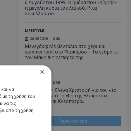
6 Αυγούστου 1999: Η ημέρα που «σίγησε»
η μεγάλη κυρία του λαϊκού, Ρίτα
Σακελλαρίου
LIFESTYLE
06.08.2026 - 10:40
Μενεγάκη: Με βεντάλια στο χέρι και
summer look στο Φισκάρδο – Το γεύμα με
τον Μάκη & την παρέα της
×
LIFESTYLE
06.08.2026 - 10:38
 και να
Αγνώριστη η Έλενα Χριστοφή για τον νέο
ρόλο της - Από τη «Γη της Ελιάς» στο
 με τη χρήση του
«Αντώνιος και Κλεοπάτρα»
ι να τις
ει από τη χρήση
Περισσότερα