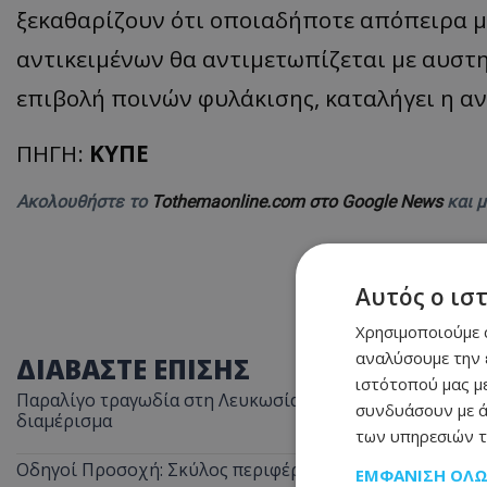
ξεκαθαρίζουν ότι οποιαδήποτε απόπειρα 
αντικειμένων θα αντιμετωπίζεται με αυστη
επιβολή ποινών φυλάκισης, καταλήγει η α
ΠΗΓΗ:
ΚΥΠΕ
Ακολουθήστε το
Tothemaonline.com στο Google News
και 
Αυτός ο ισ
Χρησιμοποιούμε c
αναλύσουμε την 
ΔΙΑΒΑΣΤΕ ΕΠΙΣΗΣ
ιστότοπού μας με
Παραλίγο τραγωδία στη Λευκωσία: Ξέχασε την κατσαρόλα
συνδυάσουν με ά
διαμέρισμα
των υπηρεσιών τ
Οδηγοί Προσοχή: Σκύλος περιφέρεται στον αυτοκινητόδ
ΕΜΦΆΝΙΣΗ ΌΛ