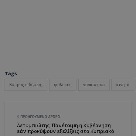
ASP.NET_SessionI
VISITOR_PRIVACY
Tags
Κύπρος ειδήσεις
φυλακές
ναρκωτικά
κινητά
__cf_bm
ΠΡΟΗΓΟΎΜΕΝΟ ΆΡΘΡΟ
Λετυμπιώτης: Πανέτοιμη η Κυβέρνηση
εάν προκύψουν εξελίξεις στο Κυπριακό
__cf_bm