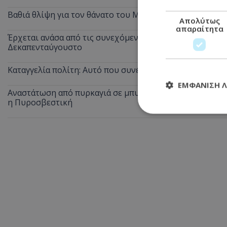
Βαθιά θλίψη για τον θάνατο του Μάριου Γιασσουμή: Η π
Απολύτως
απαραίτητα
Έρχεται ανάσα από τις συνεχόμενες κίτρινες προειδοποι
Δεκαπενταύγουστο
Καταγγελία πολίτη: Αυτό που συνέβη στις θέσεις ΑμεΑ 
ΕΜΦΆΝΙΣΗ 
Αναστάτωση από πυρκαγιά σε μπυραρία στην Αγία Νάπα τ
η Πυροσβεστική
Απολύτω
Τα απολύτως απαραί
διαχείριση λογαρια
Ονοματεπώνυμο
usprivacy