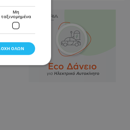
Μη
ταξινομημένα
ΔΟΧΉ ΌΛΩΝ
νομημένα
στη και τη
τητα cookies.
αποθηκεύει το
θεσης του χρήστη
 παρακολούθηση και
τα σύμφωνα με τον
ρρήτου των
ειών.