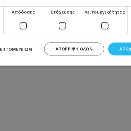
αράκληση της οικογένειας - Φωτογραφία
Απόδοσης
Στόχευσης
Λειτουργικότητας
ήσεις: Τι δείχνουν οι προβλέψεις για τον
στη Λάρνακα προκαλεί οργή - Φωτογραφία
ΛΕΠΤΟΜΕΡΕΙΏΝ
ΑΠΌΡΡΙΨΗ ΌΛΩΝ
ΑΠΟ
α ξημερώματα - Την έσβησαν οι ιδιοκτήτες πριν φτάσει
ς απαραίτητα
Απόδοσης
Στόχευσης
Λειτουργικότητας
Μη ταξι
τητα cookies επιτρέπουν βασικές λειτουργίες του ιστότοπου, όπως τη σύνδεση χρή
σμού. Ο ιστότοπος δεν μπορεί να χρησιμοποιηθεί σωστά χωρίς τα απολύτως απαραί
Προμηθευτής
/
Πεδίο
Λήξη
Περιγραφή
.lifenewscy.tothemaonline.com
1 χρόνος 3
Αυτό το cookie 
εβδομάδες
κράτος συγκατά
σχετικά με την
την ιδιωτικότη
κανονισμό απο
Ηνωμένων Πολιτ