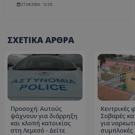
27.04.2026 - 12:25
ASP.NET_SessionI
ΣΧΕΤΙΚΑ ΑΡΘΡΑ
msToken
Προσοχή: Αυτούς
Κεντρικές 
CookieScriptConse
ψάχνουν για διάρρηξη
Σοβαρές κα
και κλοπή κατοικίας
για ναρκωτ
στη Λεμεσό - Δείτε
συμπλοκές 