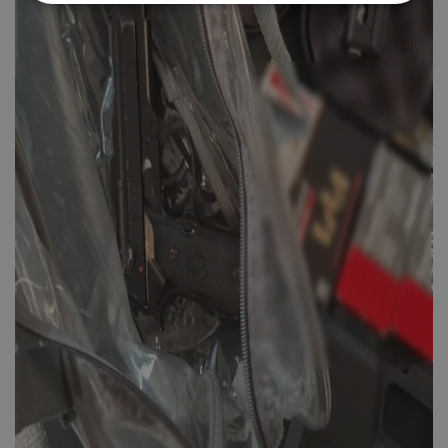
Απολύτως απαραίτητα
Απόδοσης
Στόχευσης
Λειτουργικότητας
Μη ταξινομημένα
Τα απολύτως απαραίτητα cookies επιτρέπουν
βασικές λειτουργίες του ιστότοπου, όπως τη
σύνδεση χρήστη και τη διαχείριση λογαριασμού.
Ο ιστότοπος δεν μπορεί να χρησιμοποιηθεί σωστά
χωρίς τα απολύτως απαραίτητα cookies.
Ονοματεπώνυμο
Προμηθευτής
/
Πεδίο
usprivacy
.lifenewscy.tothemaonline.com