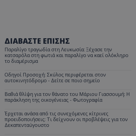
τον 
τον τρ
του 
οποίο 
επισκέπ
πρόσβα
ιστοσε
Συλλέγε
για τις
του χρ
ιστοσε
ΔΙΑΒΑΣΤΕ ΕΠΙΣΗΣ
ποιες σ
έχουν 
Παραλίγο τραγωδία στη Λευκωσία: Ξέχασε την
_ga_J7RS52TMNC
.tothemaonline.com
1 χρόνος 1
Αυτό τ
κατσαρόλα στη φωτιά και παραλίγο να καεί ολόκληρο
μήνας
χρησιμ
το διαμέρισμα
από το
Analyti
διατήρ
Οδηγοί Προσοχή: Σκύλος περιφέρεται στον
κατάσ
περιόδ
αυτοκινητόδρομο - Δείτε σε ποιο σημείο
σύνδεσ
Βαθιά θλίψη για τον θάνατο του Μάριου Γιασσουμή: Η
παράκληση της οικογένειας - Φωτογραφία
Έρχεται ανάσα από τις συνεχόμενες κίτρινες
προειδοποιήσεις: Τι δείχνουν οι προβλέψεις για τον
Δεκαπενταύγουστο