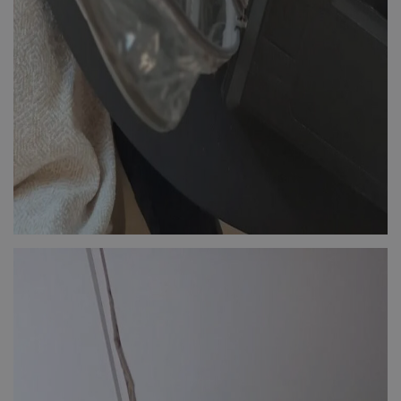
ASP.NET_SessionId
Microsoft Corporation
themasports.tothemaonline.co
VISITOR_PRIVACY_METADATA
YouTube
.youtube.com