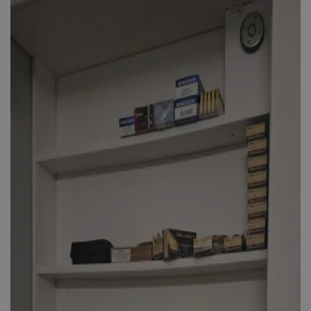
msToken
.tiktok.com
CookieScriptConsent
CookieScript
www.tothemaonline.com