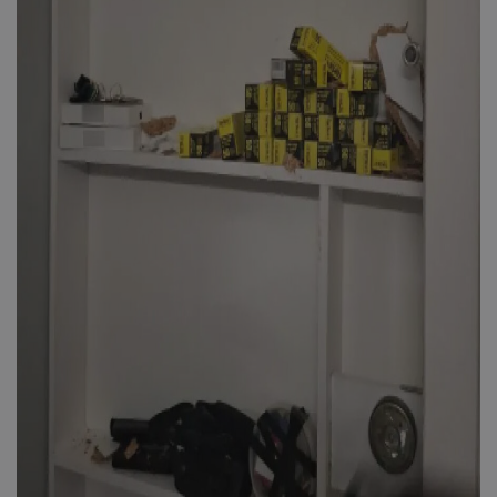
usprivacy
.themasports.tothemaonline.co