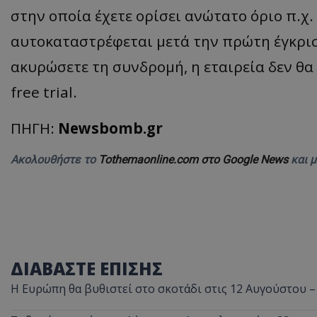
στην οποία έχετε ορίσει ανώτατο όριο π.χ.
αυτοκαταστρέφεται μετά την πρώτη έγκριση
ακυρώσετε τη συνδρομή, η εταιρεία δεν θα 
ASP.NET_SessionI
free trial.
ΠΗΓΗ:
Newsbomb.gr
msToken
Ακολουθήστε το
Tothemaonline.com στο Google News
και 
CookieScriptConse
ΔΙΑΒΑΣΤΕ ΕΠΙΣΗΣ
Η Ευρώπη θα βυθιστεί στο σκοτάδι στις 12 Αυγούστου –