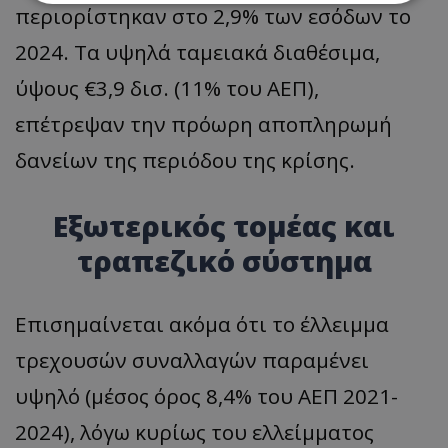
περιορίστηκαν στο 2,9% των εσόδων το
Απολύτως απαραίτητα
Απόδοσης
2024. Τα υψηλά ταμειακά διαθέσιμα,
Στόχευσης
Λειτουργικότητας
ύψους €3,9 δισ. (11% του ΑΕΠ),
Μη ταξινομημένα
επέτρεψαν την πρόωρη αποπληρωμή
Τα απολύτως απαραίτητα cookies επιτρέπουν
βασικές λειτουργίες του ιστότοπου, όπως τη
δανείων της περιόδου της κρίσης.
σύνδεση χρήστη και τη διαχείριση λογαριασμού.
Ο ιστότοπος δεν μπορεί να χρησιμοποιηθεί σωστά
χωρίς τα απολύτως απαραίτητα cookies.
Εξωτερικός τομέας και
Ονοματεπώνυμο
Προμηθευτής
/
Πεδίο
τραπεζικό σύστημα
usprivacy
.lifenewscy.tothemaonline.com
Επισημαίνεται ακόμα ότι το έλλειμμα
τρεχουσών συναλλαγών παραμένει
υψηλό (μέσος όρος 8,4% του ΑΕΠ 2021-
2024), λόγω κυρίως του ελλείμματος