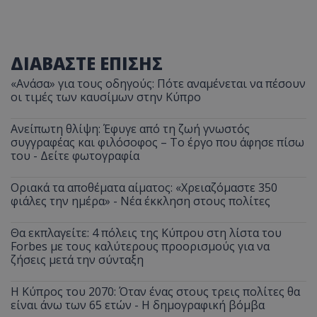
ΔΙΑΒΑΣΤΕ ΕΠΙΣΗΣ
msToken
.tiktok.com
«Ανάσα» για τους οδηγούς: Πότε αναμένεται να πέσουν
οι τιμές των καυσίμων στην Κύπρο
Ανείπωτη θλίψη: Έφυγε από τη ζωή γνωστός
συγγραφέας και φιλόσοφος – Το έργο που άφησε πίσω
του - Δείτε φωτογραφία
Οριακά τα αποθέματα αίματος: «Χρειαζόμαστε 350
φιάλες την ημέρα» - Νέα έκκληση στους πολίτες
Θα εκπλαγείτε: 4 πόλεις της Κύπρου στη λίστα του
Forbes με τους καλύτερους προορισμούς για να
ζήσεις μετά την σύνταξη
CookieScriptConsent
CookieScript
www.tothemaonline.com
Η Κύπρος του 2070: Όταν ένας στους τρεις πολίτες θα
είναι άνω των 65 ετών - Η δημογραφική βόμβα