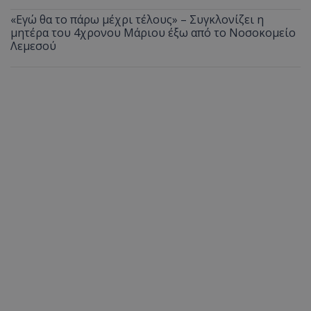
«Εγώ θα το πάρω μέχρι τέλους» – Συγκλονίζει η
μητέρα του 4χρονου Μάριου έξω από το Νοσοκομείο
Λεμεσού
usprivacy
.themasports.tothemaonline.co