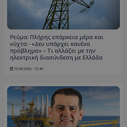
τον 
τον τρ
του 
οποίο 
επισκέπ
πρόσβα
ιστοσε
Συλλέγε
για τις
του χρ
ιστοσε
Ρεύμα: Πλήρης επάρκεια μέρα και
ποιες σ
νύχτα - «Δεν υπάρχει κανένα
έχουν 
πρόβλημα» – Τι αλλάζει με την
_ga_J7RS52TMNC
.tothemaonline.com
1 χρόνος 1
Αυτό τ
μήνας
χρησιμ
ηλεκτρική διασύνδεση με Ελλάδα
από το
Analyti
διατήρ
10.08.2026 - 12:46
κατάσ
περιόδ
σύνδεσ