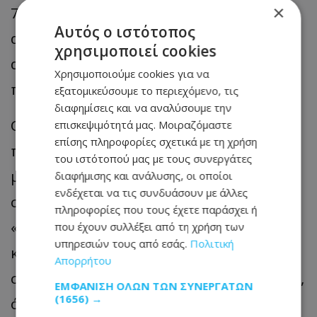
×
7,3% στις εισφορές κοινωνικών
Αυτός ο ιστότοπος
ασφαλίσεων. Οι δημόσιες επενδύσεις
χρησιμοποιεί cookies
αυξήθηκαν σχεδόν κατά 30% στην ίδια
Χρησιμοποιούμε cookies για να
περίοδο.
εξατομικεύσουμε το περιεχόμενο, τις
διαφημίσεις και να αναλύσουμε την
Ο S&P προβλέπει ότι τα δημοσιονομικά
επισκεψιμότητά μας. Μοιραζόμαστε
επίσης πληροφορίες σχετικά με τη χρήση
πλεονάσματα θα διαμορφωθούν κατά
του ιστότοπού μας με τους συνεργάτες
μέσο όρο στο 3,3% του ΑΕΠ έως το 2028,
διαφήμισης και ανάλυσης, οι οποίοι
ενδέχεται να τις συνδυάσουν με άλλες
συμβάλλοντας στην ενίσχυση των
πληροφορίες που τους έχετε παράσχει ή
«μαξιλαριών» έναντι μελλοντικών
που έχουν συλλέξει από τη χρήση των
υπηρεσιών τους από εσάς.
Πολιτική
κλυδωνισμών. Ωστόσο, παραμένουν
Απορρήτου
σημαντικές μακροπρόθεσμες προκλήσεις,
ΕΜΦΆΝΙΣΗ ΌΛΩΝ ΤΩΝ ΣΥΝΕΡΓΑΤΏΝ
(1656) →
όπως η γήρανση του πληθυσμού, οι