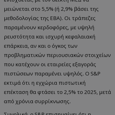
μειώνεται στο 5,5% (ή 2,9% βάσει της
μεθοδολογίας της EBA). Οι τράπεζες
παραμένουν κερδοφόρες, με υψηλή
ρευστότητα και ισχυρή κεφαλαιακή
επάρκεια, αν και ο όγκος των
προβληματικών περιουσιακών στοιχείων
που κατέχουν οι εταιρείες εξαγοράς
__cf_bm
Cloudflare Inc.
.onesignal.com
πιστώσεων παραμένει υψηλός. Ο S&P
εκτιμά ότι η εγχώρια πιστωτική
επέκταση θα φτάσει το 2,5% το 2025, μετά
από χρόνια συρρίκνωσης.
Συνολικά, ο S&P επισημαίνει ότι η