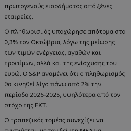
πρωτογενούς εισοδήματος από ξένες
ASP.NET_SessionId
Microsoft Corporation
themasports.tothemaonline.co
εταιρείες.
Ο πληθωρισμός υποχώρησε απότομα στο
0,3% τον Οκτώβριο, λόγω της μείωσης
των τιμών ενέργειας, αγαθών και
τροφίμων, αλλά και της ενίσχυσης του
ευρώ. Ο S&P αναμένει ότι ο πληθωρισμός
θα κινηθεί λίγο πάνω από 2% την
VISITOR_PRIVACY_METADATA
YouTube
περίοδο 2026-2028, υψηλότερα από τον
.youtube.com
στόχο της ΕΚΤ.
Ο τραπεζικός τομέας συνεχίζει να
ενισχύεται, με τον δείκτη ΜΕΔ να