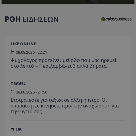
τον 
τον τρ
του 
οποίο 
επισκέπ
πρόσβα
ΡΟΗ
ΕΙΔΗΣΕΩΝ
ιστοσε
Συλλέγε
για τις
του χρ
ιστοσε
ποιες σ
LIKE ONLINE
έχουν 
08.08.2026 - 22:21
_ga_J7RS52TMNC
.tothemaonline.com
1 χρόνος 1
Αυτό τ
μήνας
χρησιμ
Ψυχολόγος προτείνει μέθοδο που μας ηρεμεί
από το
στο λεπτό – Περιλαμβάνει 3 απλά βήματα
Analyti
διατήρ
κατάσ
περιόδ
TRAVEL
σύνδεσ
08.08.2026 - 21:50
Ετοιμάζεστε για ταξίδι σε άλλη ήπειρο; Οι
απαραίτητες κινήσεις πριν την αναχώρηση για
την υγεία σας
ΥΓΕΙΑ