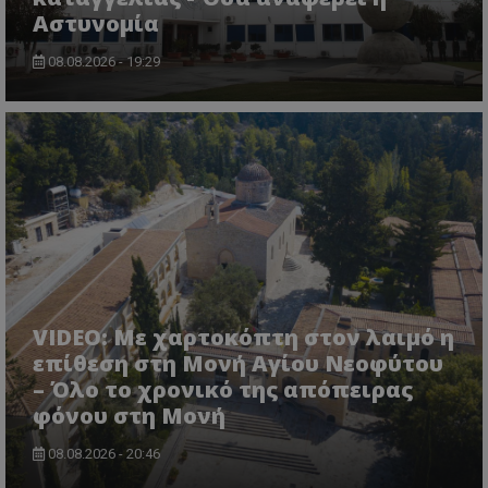
Αστυνομία
08.08.2026 - 19:29
msToken
.tiktok.com
VIDEO: Με χαρτοκόπτη στον λαιμό η
επίθεση στη Μονή Αγίου Νεοφύτου
– Όλο το χρονικό της απόπειρας
φόνου στη Μονή
CookieScriptConsent
CookieScript
www.tothemaonline.com
08.08.2026 - 20:46