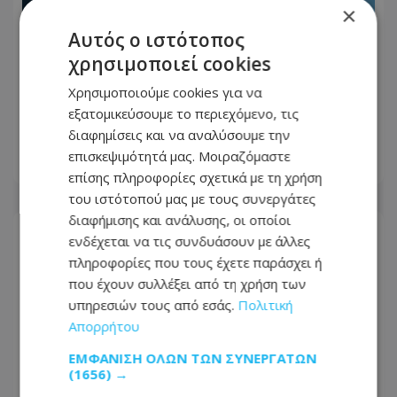
×
Αυτός ο ιστότοπος
χρησιμοποιεί cookies
Έκλεισες ταξίδι στην Ευρώπη; Πριν
φύγεις για διακοπές έλεγξε αν έχεις
Χρησιμοποιούμε cookies για να
αυτή την κάρτα – Τι καλύπτει και
εξατομικεύσουμε το περιεχόμενο, τις
πότε λήγει
διαφημίσεις και να αναλύσουμε την
επισκεψιμότητά μας. Μοιραζόμαστε
28.07.2026 - 06:15
επίσης πληροφορίες σχετικά με τη χρήση
του ιστότοπού μας με τους συνεργάτες
διαφήμισης και ανάλυσης, οι οποίοι
ενδέχεται να τις συνδυάσουν με άλλες
πληροφορίες που τους έχετε παράσχει ή
που έχουν συλλέξει από τη χρήση των
υπηρεσιών τους από εσάς.
Πολιτική
Απορρήτου
ΕΜΦΆΝΙΣΗ ΌΛΩΝ ΤΩΝ ΣΥΝΕΡΓΑΤΏΝ
(1656) →