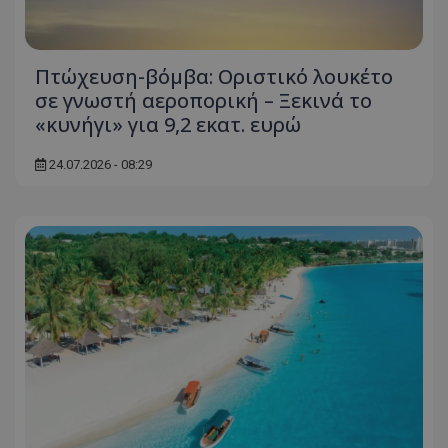
ASP.NET_SessionId
Microsoft Corporation
themasports.tothemaonline.co
Πτώχευση-βόμβα: Οριστικό λουκέτο
σε γνωστή αεροπορική – Ξεκινά το
«κυνήγι» για 9,2 εκατ. ευρώ
24.07.2026 - 08:29
VISITOR_PRIVACY_METADATA
YouTube
.youtube.com