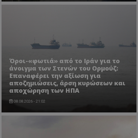
usprivacy
.themasports.tothemaonline.co
Όροι-«φωτιά» από το Ιράν για το
άνοιγμα των Στενών του Ορμούζ:
Επαναφέρει την αξίωση για
αποζημιώσεις, άρση κυρώσεων και
αποχώρηση των ΗΠΑ
08.08.2026 - 21:02