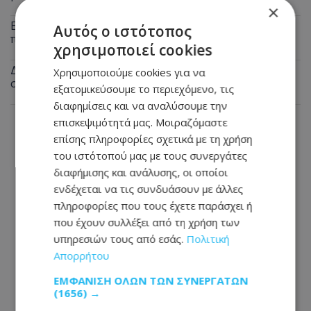
×
Εφιάλτης για 23χρονο διανομέα στη Λεμεσό: Πήγε για
Αυτός ο ιστότοπος
παραγγελία και έπεσε σε ληστές
χρησιμοποιεί cookies
Δεν θα πιστεύετε τι άκουσε η Άννα Βίσση σε δρόμο
Χρησιμοποιούμε cookies για να
στο Φισκάρδο – Δείτε βίντεο
εξατομικεύσουμε το περιεχόμενο, τις
διαφημίσεις και να αναλύσουμε την
επισκεψιμότητά μας. Μοιραζόμαστε
επίσης πληροφορίες σχετικά με τη χρήση
του ιστότοπού μας με τους συνεργάτες
διαφήμισης και ανάλυσης, οι οποίοι
ενδέχεται να τις συνδυάσουν με άλλες
πληροφορίες που τους έχετε παράσχει ή
που έχουν συλλέξει από τη χρήση των
υπηρεσιών τους από εσάς.
Πολιτική
Απορρήτου
ΕΜΦΆΝΙΣΗ ΌΛΩΝ ΤΩΝ ΣΥΝΕΡΓΑΤΏΝ
(1656) →