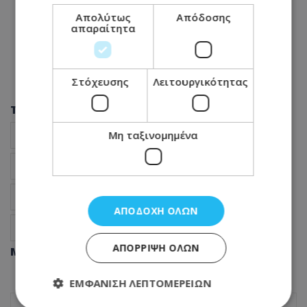
Απολύτως
Απόδοσης
απαραίτητα
Στόχευσης
Λειτουργικότητας
Tags
Μη ταξινομημένα
Ποινικές διώξεις
Κεντρικές Φυλακές
Άννα Αριστοτέλους
Αθηνά Δημητρίου
Κρις Τριανταφυλλίδης
Ειδήσεις Κύπρος
ΑΠΟΔΟΧΉ ΌΛΩΝ
Κύπρος νέα
ΑΠΌΡΡΙΨΗ ΌΛΩΝ
Μοιράσου αυτό το άρθρο
ΕΜΦΆΝΙΣΗ ΛΕΠΤΟΜΕΡΕΙΏΝ