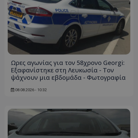
msToken
.tiktok.com
Ωρες αγωνίας για τον 58χρονο Georgi:
Εξαφανίστηκε στη Λευκωσία - Toν
ψάχνουν μια εβδομάδα - Φωτογραφία
08.08.2026 - 10:32
CookieScriptConsent
CookieScript
www.tothemaonline.com