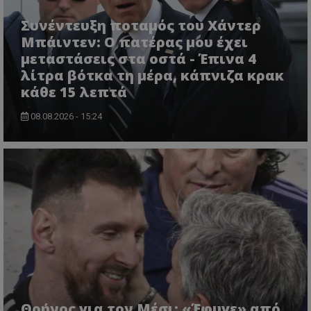
Συνέντευξη ποταμός του Χάντερ
Μπάιντεν: Ο πατέρας μου έχει
μεταστάσεις στα οστά - Έπινα 4
λίτρα βότκα τη μέρα, κάπνιζα κρακ
κάθε 15 λεπτά
08.08.2026 - 15:24
Θρήνος για τον Μέσι: «Έφυγε» από