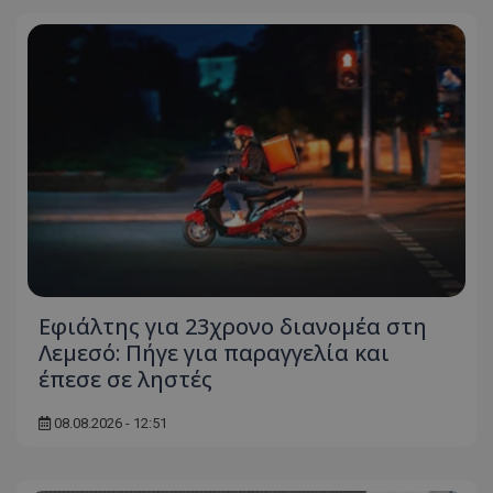
ASP.NET_SessionId
Microsoft Corporation
themasports.tothemaonline.co
Εφιάλτης για 23χρονο διανομέα στη
VISITOR_PRIVACY_METADATA
YouTube
Λεμεσό: Πήγε για παραγγελία και
.youtube.com
έπεσε σε ληστές
08.08.2026 - 12:51