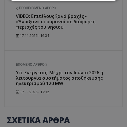
ΠΡΟΗΓΟΎΜΕΝΟ ΆΡΘΡΟ
Απολύτως απαραίτητα
Απόδοσης
VIDEO: Επιτέλους ξανά βροχές -
«Άνοιξαν» οι ουρανοί σε διάφορες
Στόχευσης
Λειτουργικότητας
περιοχές του νησιού
Μη ταξινομημένα
17.11.2025 - 16:34
Τα απολύτως απαραίτητα cookies επιτρέπουν
βασικές λειτουργίες του ιστότοπου, όπως τη
σύνδεση χρήστη και τη διαχείριση λογαριασμού.
Ο ιστότοπος δεν μπορεί να χρησιμοποιηθεί σωστά
χωρίς τα απολύτως απαραίτητα cookies.
ΕΠΌΜΕΝΟ ΆΡΘΡΟ
Ονοματεπώνυμο
Προμηθευτής
/
Πεδίο
Υπ. Ενέργειας: Μέχρι τον Ιούνιο 2026 η
usprivacy
.lifenewscy.tothemaonline.com
λειτουργία συστήματος αποθήκευσης
ηλεκτρισμού 120 MW
17.11.2025 - 17:12
ΣΧΕΤΙΚΑ ΑΡΘΡΑ